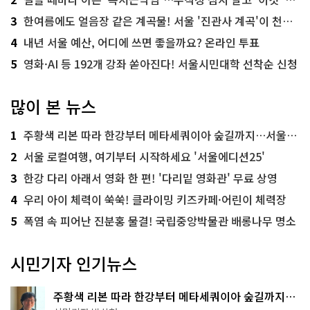
3
한여름에도 얼음장 같은 계곡물! 서울 '진관사 계곡'이 천국이네~
4
내년 서울 예산, 어디에 쓰면 좋을까요? 온라인 투표
5
영화·AI 등 192개 강좌 쏟아진다! 서울시민대학 선착순 신청
많이 본 뉴스
1
주황색 리본 따라 한강부터 메타세쿼이아 숲길까지…서울둘레길 15코스
2
서울 로컬여행, 여기부터 시작하세요 '서울에디션25'
3
한강 다리 아래서 영화 한 편! '다리밑 영화관' 무료 상영
4
우리 아이 체력이 쑥쑥! 클라이밍 키즈카페·어린이 체력장
5
폭염 속 피어난 진분홍 물결! 국립중앙박물관 배롱나무 명소
시민기자 인기뉴스
주황색 리본 따라 한강부터 메타세쿼이아 숲길까지…
서울둘레길 15코스