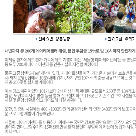
내년까지 총 200개 데이케어센터 개설, 본인 부담금 15%로 밤 10시까지 안전하게
이처럼 환자에게도 환자 가족에게도 기쁨이 되는 '서울형 데이케어센터'는 올 연말까지
등 모두 200개 데이케어센터를 인증시설로 지정할 예정이다.
물론 그 중심엔 ‘3-Ten’ 개념이 있다. 치매어르신들이 집 가까운 시설에서 보호받을 수
시(까지 운영), 집에서 10분(내에 위치), 자치구별 10개소 확충을 내용으로 하는 것으
지 총 250곳을 설치할 계획이다.
이는 당초 계획이었던 101개보다 2배 이상 대폭 확대된 규모로서 250곳 중 134
활용, 노인복지시설 병설 등을 통해 신규설치하고 116곳은 기존 주간보호시설을 
시설 및 운영 상황을 업그레이드해 나갈 계획이다.
또한, 인증된 시설에는 400∼1000만원의 환경개선비와 연간 3400만원의 보조금이
문 프로그램 개발이 가능해진다.
서울형 데이케어센터를 이용하기 위해서는 국민건강보험공단으로부터 장기요양급여
받아야 한다. 보험수가의 15퍼센트만을 환자 본인이 부담해야 하는데 등급과 시설
이 다르다.