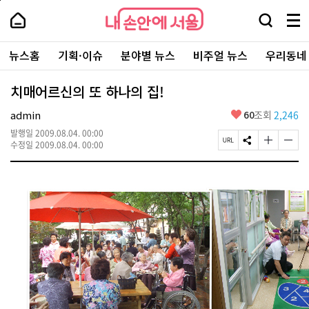
본
페
내
문
이
내
손
검
메
바
지
손
안
색
뉴
로
상
안
주
에
창
전
가
단
에
뉴스홈
기획·이슈
분야별 뉴스
비주얼 뉴스
우리동네
요
서
열
체
기
으
서
서
울
기
보
로
울
비
기
이
-
치매어르신의 또 하나의 집!
스
동
서
바
울
좋
admin
60
조회
2,246
로
시
아
가
대
발행일
2009.08.04. 00:00
요
기
페
S
글
글
표
수정일
2009.08.04. 00:00
이
N
자
자
소
지
S
크
크
통
U
공
기
기
포
R
유
크
작
털
L
하
게
게
복
기
변
변
사
경
경
하
하
기
기