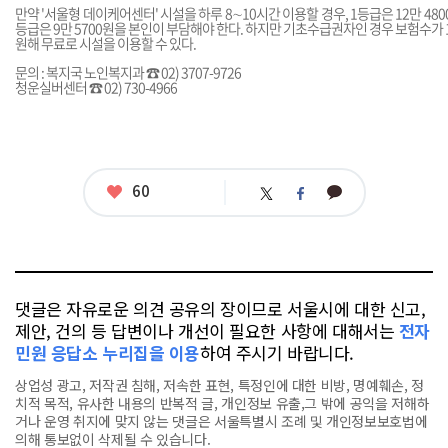
만약 '서울형 데이케어센터' 시설을 하루 8∼10시간 이용할 경우, 1등급은 12만 4800원,
등급은 9만 5700원을 본인이 부담해야 한다. 하지만 기초수급권자인 경우 보험수가
원해 무료로 시설을 이용할 수 있다.
문의 : 복지국 노인복지과 ☎ 02) 3707-9726
청운실버센터 ☎ 02) 730-4966
좋
60
카
트
페
아
카
위
이
요
오
터
스
톡
북
댓글은 자유로운 의견 공유의 장이므로 서울시에 대한 신고,
제안, 건의 등 답변이나 개선이 필요한 사항에 대해서는
전자
민원 응답소 누리집을 이용
하여 주시기 바랍니다.
상업성 광고, 저작권 침해, 저속한 표현, 특정인에 대한 비방, 명예훼손, 정
치적 목적, 유사한 내용의 반복적 글, 개인정보 유출,그 밖에 공익을 저해하
거나 운영 취지에 맞지 않는 댓글은 서울특별시 조례 및 개인정보보호법에
의해 통보없이 삭제될 수 있습니다.