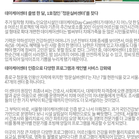
데이케어센터 출범 한 달, 1호점인 '청운실버센터'를 찾다
주거 밀착형 치매노인요양시설인 데이케어(Day-Care)센터가 태어난 지 어느덧 한 달
8 어르신 프로젝트'에 따라 기존의 주간보호소를 20인 이상의 어르신을 야간시간
설 형태로 확대 개편한 데이케어센터는 벌써부터 치매가족을 둔 많은 시민들로부터 큰
기력은 약하셨지만 건강하셨던 어머니가 1년 전부터 치매 증세를 보이면서, 마음 편
숙(58·여)씨도 혜택을 누린 사람 중의 한 명이다. 남편은 지방에 있고 자녀들도 다
해야 했기에 정씨의 고민은 말도 못할 정도로 컸다. 그러던 중, 데이케어센터 1호점인
한순간에 시름이 사라졌다. 밤 10시까지 어머니를 안전하게 모실 수 있고, 정씨 또한
있게 되어 일석이조의 기쁨을 누리게 됐기 때문이다.
데이케어센터 인증으로 다양한 프로그램과 개인별 서비스 강화돼
종로구 청운동 인왕산 자락에 위치한 '청운실버센터'는 지난 7월 현판식을 갖고 서
47개의 센터 중 하나이다.
이 센터의 원장인 최종녀 씨는 간호사, 사회복지사, 대체의학 자격증에 오랜 경험까지
딸과 같은 마음으로 센터를 운영하면서 치매 어르신의 자녀분들에게 만족도 조사를 
들의 단 한 가지 부탁이 퇴근할 때까지 만이라도 더 모셔달라는 것이었다.
그 부탁이 바로, 서울형 데이케어센터로 인증 받고 나서 이뤄졌다. 과거 국민건강
가만으로 운영하다 보니 시설 살림살이 자체만으로도 늘 빠듯했다. 그런데, 서울형
서 간호사와 물리치료사, 야간 파트타임 요양 복지사 등 3명의 전문가를 더 고용할 수
비를 통해 분야별 전문가를 초빙해 양질의 프로그램을 제공할 수 있게 되었다.
이곳의 가장 큰 자랑은 다양한 프로그램이다. 어르신들의 건강을 위한 물리치료와 체
요교실, 원예치료, 영화 등 월별로 날마다 다른 프로그램이 계획되어 있었다. 무엇