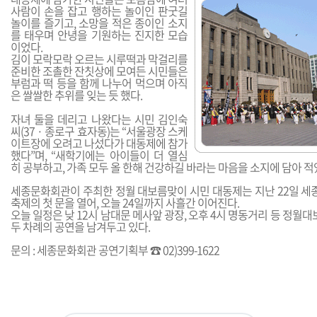
사람이 손을 잡고 행하는 놀이인 판굿길
놀이를 즐기고, 소망을 적은 종이인 소지
를 태우며 안녕을 기원하는 진지한 모습
이었다.
김이 모락모락 오르는 시루떡과 막걸리를
준비한 조촐한 잔칫상에 모여든 시민들은
부럼과 떡 등을 함께 나누어 먹으며 아직
은 쌀쌀한 추위를 잊는 듯 했다.
자녀 둘을 데리고 나왔다는 시민 김인숙
씨(37 · 종로구 효자동)는 “서울광장 스케
이트장에 오려고 나섰다가 대동제에 참가
했다”며, “새학기에는 아이들이 더 열심
히 공부하고, 가족 모두 올 한해 건강하길 바라는 마음을 소지에 담아 적
세종문화회관이 주최한 정월 대보름맞이 시민 대동제는 지난 22일 
축제의 첫 문을 열어, 오늘 24일까지 사흘간 이어진다.
오늘 일정은 낮 12시 남대문 메사앞 광장, 오후 4시 명동거리 등 정
두 차례의 공연을 남겨두고 있다.
문의 : 세종문화회관 공연기획부 ☎ 02)399-1622