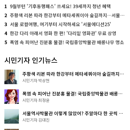
1
9월부턴 '기후동행패스' 쓰세요! 39세까지 청년 혜택
2
주황색 리본 따라 한강부터 메타세쿼이아 숲길까지…서울둘레길 15코스
3
서울 로컬여행, 여기부터 시작하세요 '서울에디션25'
4
한강 다리 아래서 영화 한 편! '다리밑 영화관' 무료 상영
5
폭염 속 피어난 진분홍 물결! 국립중앙박물관 배롱나무 명소
시민기자 인기뉴스
주황색 리본 따라 한강부터 메타세쿼이아 숲길까지…
서울둘레길 15코스
시민기자 박상현
폭염 속 피어난 진분홍 물결! 국립중앙박물관 배롱나
무 명소
시민기자 최정윤
서울역사박물관 이렇게 많았어? 주말마다 한 곳씩 떠
나는 역사 산책
시민기자 김대진