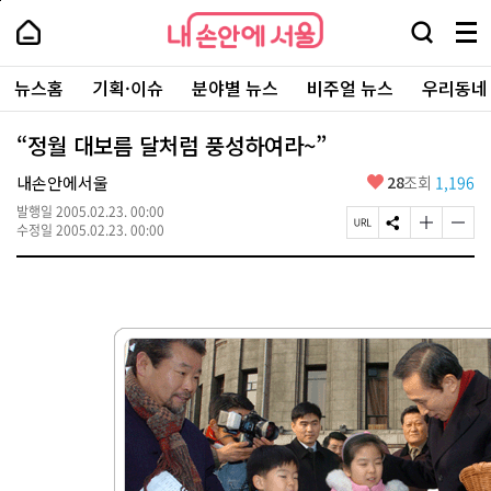
본
페
내
문
이
내
손
검
메
바
지
손
안
색
뉴
로
상
안
주
에
창
전
가
단
에
뉴스홈
기획·이슈
분야별 뉴스
비주얼 뉴스
우리동네
요
서
열
체
기
으
서
서
울
기
보
로
울
비
기
이
-
“정월 대보름 달처럼 풍성하여라~”
스
동
서
바
울
좋
내손안에서울
28
조회
1,196
로
시
아
가
대
발행일
2005.02.23. 00:00
요
기
페
S
글
글
표
수정일
2005.02.23. 00:00
이
N
자
자
소
지
S
크
크
통
U
공
기
기
포
R
유
크
작
털
L
하
게
게
복
기
변
변
사
경
경
하
하
기
기