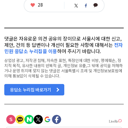
좋
28
카
트
페
아
카
위
이
요
오
터
스
톡
북
댓글은 자유로운 의견 공유의 장이므로 서울시에 대한 신고,
제안, 건의 등 답변이나 개선이 필요한 사항에 대해서는
전자
민원 응답소 누리집을 이용
하여 주시기 바랍니다.
상업성 광고, 저작권 침해, 저속한 표현, 특정인에 대한 비방, 명예훼손, 정
치적 목적, 유사한 내용의 반복적 글, 개인정보 유출,그 밖에 공익을 저해하
거나 운영 취지에 맞지 않는 댓글은 서울특별시 조례 및 개인정보보호법에
의해 통보없이 삭제될 수 있습니다.
응답소 누리집 바로가기