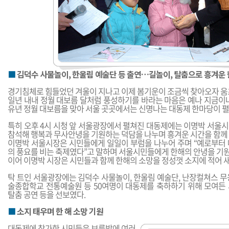
■
김덕수 사물놀이, 한울림 예술단 등 출연…길놀이, 탈춤으로 흥겨운
경기침체로 힘들었던 겨울이 지나고 이제 봄기운이 조금씩 찾아오자 움츠
일년 내내 정월 대보름 달처럼 풍성하기를 바라는 마음은 예나 지금이나
유년 정월 대보름을 맞아 서울 곳곳에서는 신명나는 대동제 한마당이 펼
특히 오후 4시 시청 앞 서울광장에서 펼쳐진 대동제에는 이명박 서울시
참석해 행복과 무사안녕을 기원하는 덕담을 나누며 흥겨운 시간을 함께 
이명박 서울시장은 시민들에게 일일이 부럼을 나누어 주며 “예로부터 
의 풍요를 비는 축제였다”고 말하며 서울시민들에게 한해의 안녕을 기원
이어 이명박 시장은 시민들과 함께 한해의 소망을 정성껏 소지에 적어 
탁 트인 서울광장에는 김덕수 사물놀이, 한울림 예술단, 난장컬쳐스 무
술종합학교 전통예술원 등 50여명이 대동제를 축하하기 위해 모여든 
탈춤 공연 등을 선보였다.
■
소지 태우며 한 해 소망 기원
대동제에 참가한 시민들은 보름밤에 여러