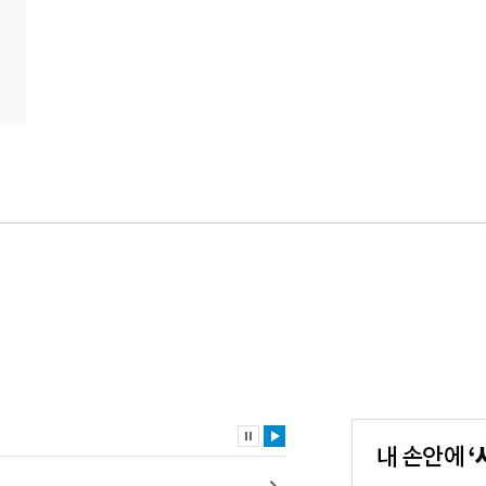
내
손
안
에