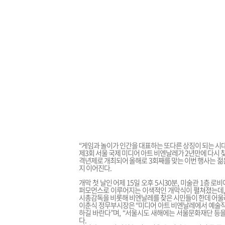
“게임과 놀이가 인간을 대표하는 또다른 상징이 되는 시대
제3회 서울 국제 미디어 아트 비엔날레가 2년만에 다시 
격년제로 개최되어 올해로 3회째를 맞는 이번 행사는 젊은
지 이어진다.
개막 첫 날인 어제 15일 오후 5시30분, 미술관 1층
퍼모먼스로 이루어지는 이색적인 개막식이 펼쳐졌는데, 
시총감독을 비롯해 비엔날레를 찾은 시민들이 한데 어울
이춘식 정무부시장은 “미디어 아트 비엔날레에서 예술작
하길 바란다”며, “서울시도 새해에는 서울문화재단 등
다.