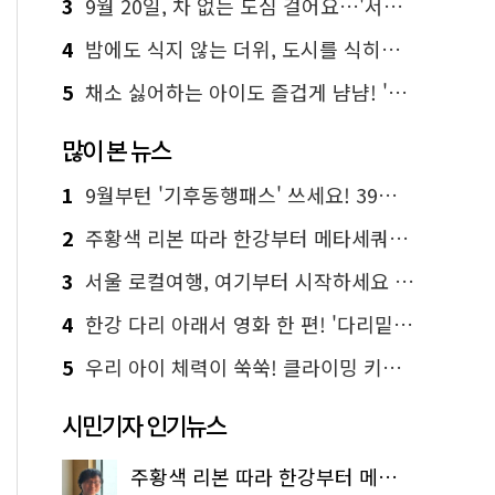
3
9월 20일, 차 없는 도심 걸어요…'서울 걷자 페스티벌' 선착순 5천명
4
밤에도 식지 않는 더위, 도시를 식히는 시원한 해법은?
5
채소 싫어하는 아이도 즐겁게 냠냠! '찾아가는 서울시 식생활 교육' 현장
많이 본 뉴스
1
9월부턴 '기후동행패스' 쓰세요! 39세까지 청년 혜택
2
주황색 리본 따라 한강부터 메타세쿼이아 숲길까지…서울둘레길 15코스
3
서울 로컬여행, 여기부터 시작하세요 '서울에디션25'
4
한강 다리 아래서 영화 한 편! '다리밑 영화관' 무료 상영
5
우리 아이 체력이 쑥쑥! 클라이밍 키즈카페·어린이 체력장
시민기자 인기뉴스
주황색 리본 따라 한강부터 메타세쿼이아 숲길까지…서울둘레길 15코스