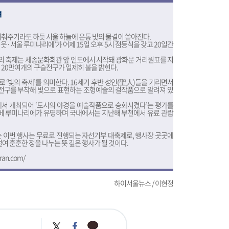
려
비춰주기라도 하듯 서울 하늘에 온통 빛의 물결이 쏟아진다.
이웃·서울 루미나리에’가 어제 15일 오후 5시 점등식을 갖고 20일간
 빛의 축제는 세종문화회관 앞 인도에서 시작돼 광화문 거리원표를 지
20만여개의 구슬전구가 일제히 불을 밝힌다.
로 ‘빛의 축제’를 의미한다. 16세기 후반 성인(聖人)들을 기리면서
 전구를 부착해 빛으로 표현하는 조형예술의 걸작품으로 알려져 있
본에서 개최되어 ‘도시의 야경을 예술작품으로 승화시켰다’는 평가를
고베 루미나리에가 유명하며 국내에서는 지난해 부천에서 유료 관람
되는 이번 행사는 무료로 진행되는 자선기부 대축제로, 행사장 곳곳에
여 훈훈한 정을 나누는 뜻 깊은 행사가 될 것이다.
aran.com/
하이서울뉴스 / 이현정
카
트
페