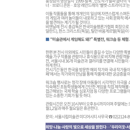
홍성담의 영상설치 ‘1999-탈옥’, 인도작가 쉴파 굽타의 ‘무
너 · 브로디 콘돈 · 호앙 레안드레의 ‘벨벳-스트라이크’
이들 작품들을 통해 개개인의 일상에 자연스럽게 스며든 
의 게임과 여러 놀이들이 내포하고 있는 사회 문화적 메
을 발견하는 계기가 될 것이다.
비엔날레 전시 총감독은 한국미술평론가협회 회장으로 재직
덜란드), 한스 크리스트(독일), 틸만 바움게르텔(독일)
■
“미술관에서 게임해도 돼?” 특별전, 워크숍 등 체험 
한편 본 전시 이외에도 시민들이 즐길 수 있는 다양한 
예술 가구 작품을 관람이나 휴식용으로 비치해 관람객들이 직접 
전, 서울시내 36개 미술관과 갤러리를 연결해 시민들이
하게 한다.
전시기간 동안 한국을 방문한 해외 작가와 국내 작가들이
페’에서는 작가와의 만남을 통해 작품에 대한 궁금증을 마
워크숍 행사로는 청각 장애 아동들이 시각적인 자극을 소
익숙해진 초등학생들에게 간단한 게임을 직접 제작해볼 
접근해보는 국제 학술 심포지엄 등 다양한 프로그램들이 
있는 소중한 기회가 될 듯 하다.
관람시간은 오전 10시부터 오후 8시까지이며 주말에는 오
월1,2일과 매주 월요일은 휴관한다.
문의 : 서울시립미술관 미디어시티 사무국 ☎ 02)2124-8
희망·나눔·사랑의 빛으로 세상을 밝힌다…‘우리이웃·서