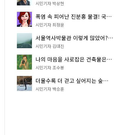
시민기자 박상현
폭염 속 피어난 진분홍 물결! 국립중앙박물관 배롱나무 명소
시민기자 최정윤
서울역사박물관 이렇게 많았어? 주말마다 한 곳씩 떠나는 역사 산책
시민기자 김대진
나의 마음을 사로잡은 건축물은? '서울시 건축상' 수상작 공개!
시민기자 조수봉
더울수록 더 걷고 싶어지는 숲길! 서울둘레길 '아차산 코스'
시민기자 백승훈