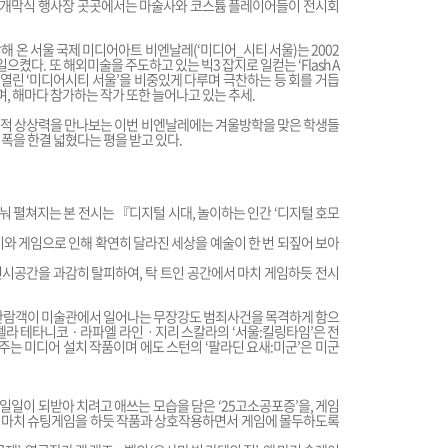
, 개막식 행사장 곳곳에서는 마술사와 코스튬 플레이어들이 전시회
 온 서울 국제 미디어아트 비엔날레(‘미디어_시티 서울)는 2002
으켰다. 또 해외미술을 주도하고 있는 빅3 잡지로 일컫는 ‘Flash A
울시립미술관에서 열린 ‘미디어시티 서울’을 비중있게 다루며 극찬하는 등 회를 거듭
 해마다 참가하는 작가 또한 늘어나고 있는 추세.
술적 상상력을 만나보는 이번 비엔날레에는 겨울방학을 맞은 학생들
폭을 한결 넓혔다는 평을 받고 있다.
로 나눠 펼쳐지는 본 전시는 『디지털 시대, 놀이하는 인간 ‘디지털 호모
이와 게임으로 인해 확연히 달라진 세상을 예술이 한 번 되짚어 보아
시공간을 과감히 탈피하여, 탁 트인 공간에서 마치 게임하듯 전시
는 관람객이 미술관에서 일어나는 무장강도 범죄사건을 목격하게 함으
젤라 테타니코 · 라파엘 라인ㆍ지리 스칼라의 ‘서울:킬링타임’은 전
 미디어 설치 작품이며 에도 스턴의 ‘팔라딘 요새:미군’은 미군
일이 되받아 치려고 애쓰는 모습을 담은 ‘25고소공포증’을, 게임
 마치 슈팅게임을 하듯 작품과 상호작용하면서 게임에 몰두하도록