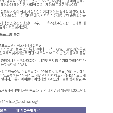
제’, 영국작가 랭 랜즈 · 벨의 ‘오사마 빈 라덴의 집’, 앤 마리 슐레이
는 테러와 대 테러전쟁, 사회적 폭력문제 등을 고찰한 작품이다.
컴퓨터 게임의 실체, 게임산업이 가지고 있는 경제적 파급력, 각각
시지 등을 살펴보며, 일반인의 시각으로 찾아내지 못한 숱한 의미들
 중인 윤진섭 호남대 교수. 리즈 휴즈(호주), 요한 파인애플(네
이 큐레이터로 참여했다.
프로그램 ‘풍성’
특별 프로그램과 학술행사가 펼쳐진다.
앉아볼 수 있도록 한 <퍼니 퍼니처(Funny Furniture)> 특별
 선택해서 찾아가는 특별전 <매트릭스 A>도 이번 전시를 더욱 풍성
 카페에서 관람객과 대화하는 시간도 흔치 않은 기회. ‘아티스트 카
음껏 풀어볼 수 있다.
리로 만들어낼 수 있도록 하는 ‘스몰 피시 워크숍’, 게임 소비에만
수 있도록 하는 게임공작소, 게임과 미디어아트의 접점을 심도깊게
펼쳐져, 어른과 아이들이 어렵게만 여겨졌던 미술을 함께 즐길 수
후 6시까지이다. 관람종료 1시간 전까지 입장가능하다. 2005년 1
947~9
http://seoulmoa.org/
울 루미나리에’ 자선축제 개막