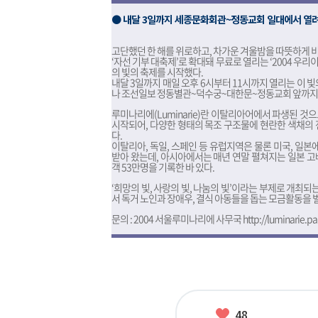
● 내달 3일까지 세종문화회관~정동교회 일대에서 열
고단했던 한 해를 위로하고, 차가운 겨울밤을 따뜻하게 
‘자선 기부 대축제’로 확대돼 무료로 열리는 ‘2004 우리
의 빛의 축제를 시작했다.
내달 3일까지 매일 오후 6시부터 11시까지 열리는 이
나 조선일보 정동별관~덕수궁~대한문~정동교회 앞까지 
루미나리에(Luminarie)란 이탈리아어에서 파생된 것으
시작되어, 다양한 형태의 목조 구조물에 현란한 색채의
다.
이탈리아, 독일, 스페인 등 유럽지역은 물론 미국, 일
받아 왔는데, 아시아에서는 매년 연말 펼쳐지는 일본 
객 53만명을 기록한 바 있다.
‘희망의 빛, 사랑의 빛, 나눔의 빛’이라는 부제로 개최
서 독거 노인과 장애우, 결식 아동들을 돕는 모금활동을 벌
문의 : 2004 서울루미나리에 사무국
http://luminarie.p
좋
48