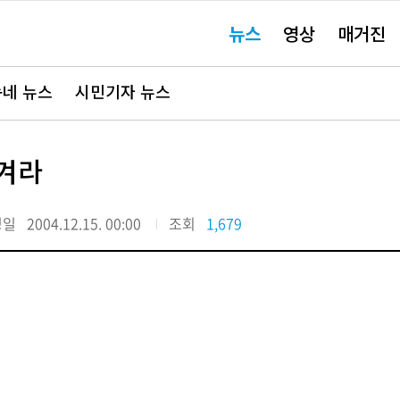
주
뉴스
영상
매거진
요
서
비
스
바
네 뉴스
시민기자 뉴스
로
가
기"
즐겨라
정일
2004.12.15. 00:00
조회
1,679