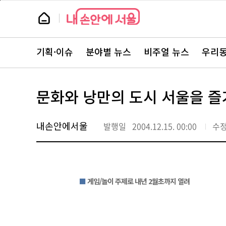
본
페
문
이
뉴
바
지
스
로
상
룸
가
단
뉴
기
으
스
로
기획·이슈
분야별 뉴스
비주얼 뉴스
우리동
주
이
요
동
서
비
스
문화와 낭만의 도시 서울을 
바
로
가
기
내손안에서울
발행일
2004.12.15. 00:00
수
■
게임/놀이 주제로 내년 2월초까지 열려