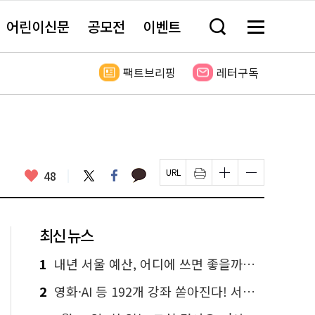
어린이신문
공모전
이벤트
검
메
색
뉴
창
전
열
체
팩트브리핑
레터구독
기
보
기
카
좋
트
페
48
페
인
글
글
카
위
이
아
이
쇄
자
자
오
터
스
요
지
하
크
크
톡
북
U
기
기
기
R
새
크
작
L
창
게
게
최신 뉴스
복
열
변
변
사
림
경
경
하
하
1
내년 서울 예산, 어디에 쓰면 좋을까요? 온라인 투표
기
기
2
영화·AI 등 192개 강좌 쏟아진다! 서울시민대학 선착순 신청