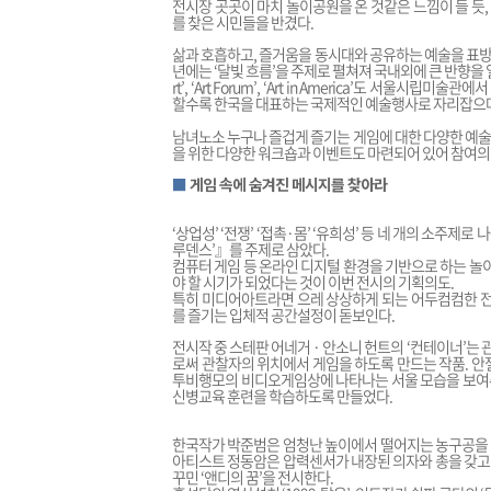
전시장 곳곳이 마치 놀이공원을 온 것같은 느낌이 들 듯
를 찾은 시민들을 반겼다.
삶과 호흡하고, 즐거움을 동시대와 공유하는 예술을 표방해
년에는 ‘달빛 흐름’을 주제로 펼쳐져 국내외에 큰 반향을 일
rt’, ‘Art Forum’, ‘Art in America’도 서
할수록 한국을 대표하는 국제적인 예술행사로 자리잡으며,
남녀노소 누구나 즐겁게 즐기는 게임에 대한 다양한 예
을 위한 다양한 워크숍과 이벤트도 마련되어 있어 참여의 
■
게임 속에 숨겨진 메시지를 찾아라
‘상업성’ ‘전쟁’ ‘접촉·몸’ ‘유희성’ 등 네 개의 소주제
루덴스’』를 주제로 삼았다.
컴퓨터 게임 등 온라인 디지털 환경을 기반으로 하는 놀
야 할 시기가 되었다는 것이 이번 전시의 기획의도.
특히 미디어아트라면 으레 상상하게 되는 어두컴컴한 전
를 즐기는 입체적 공간설정이 돋보인다.
전시작 중 스테판 어네거 · 안소니 헌트의 ‘컨테이너’
로써 관찰자의 위치에서 게임을 하도록 만드는 작품. 안
투비행모의 비디오게임상에 나타나는 서울 모습을 보여주는
신병교육 훈련을 학습하도록 만들었다.
한국작가 박준범은 엄청난 높이에서 떨어지는 농구공을 일
아티스트 정동암은 압력센서가 내장된 의자와 총을 갖고
꾸민 ‘앤디의 꿈’을 전시한다.