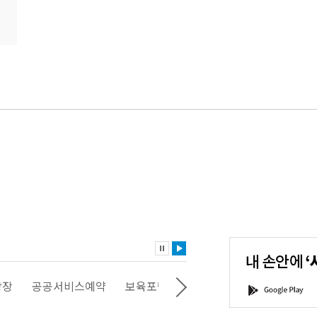
내
손
안
에
'서
광장
공공서비스예약
보육포털
일자리포털
문화포털
G
울'을
o
다
o
운