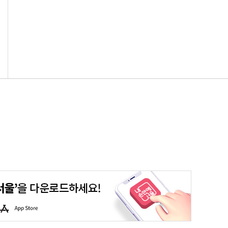
평생학습포털
청년포털
대기환경정보
에코마일리지
A
p
p