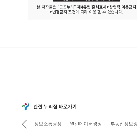
본 저작물은 "공공누리"
제4유형:출처표시+상업적 이용금지
+변경금지
조건에 따라 이용 할 수 있습니다.
관련 누리집 바로가기
상상대로 서울
정보소통광장
열린데이터광장
부동산정보