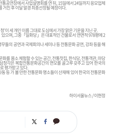
 전통공연장에서 사업설명회를 연 뒤, 15일에서 24일까지 응모업체
 거친 후 이달 말경 최종선정될 예정이다.
청’이 세 개인 이름 그대로 도심에서 가장 맑은 기운을 지닌 곳.
건물이 있으며, 그중「일화당」은 대표적인 건물로서 연면적 978평에 2
 명무들의 공연과 국제회의나 세미나 등 전통문화 공연, 강좌 등을 해
문화를 몸소 체험할 수 있는 공간, 전통찻집, 한식당, 전통객관, 마당
등 삼청각은 복합전통문화공간의 면모를 골고루 갖추고 있어 한국의
로 평가받고 있다.
사동 등 가 볼 만한 전통문화 명소들이 산재해 있어 한국의 전통문화
하이서울뉴스 / 이현정
카
트
페
카
위
이
오
터
스
톡
북