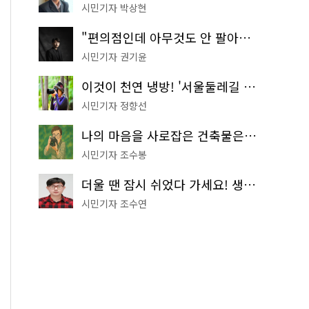
시민기자 박상현
"편의점인데 아무것도 안 팔아요" 서울에서 가장 특별한 편의점의 정체
시민기자 권기윤
이것이 천연 냉방! '서울둘레길 9코스'로 숲속 피서 떠나볼까
시민기자 정향선
나의 마음을 사로잡은 건축물은? '서울시 건축상' 수상작 공개!
시민기자 조수봉
더울 땐 잠시 쉬었다 가세요! 생수 냉장고부터 해피소·무더위쉼터까지
시민기자 조수연