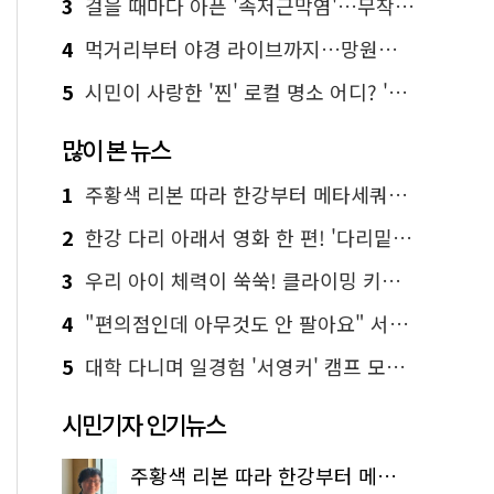
3
걸을 때마다 아픈 '족저근막염'…무작정 참지 말고 '이것' 해보세요!
4
먹거리부터 야경 라이브까지…망원한강공원 알짜 코스
5
시민이 사랑한 '찐' 로컬 명소 어디? '서울에디션25' 추천 코스
많이 본 뉴스
1
주황색 리본 따라 한강부터 메타세쿼이아 숲길까지…서울둘레길 15코스
2
한강 다리 아래서 영화 한 편! '다리밑 영화관' 무료 상영
3
우리 아이 체력이 쑥쑥! 클라이밍 키즈카페·어린이 체력장
4
"편의점인데 아무것도 안 팔아요" 서울에서 가장 특별한 편의점의 정체
5
대학 다니며 일경험 '서영커' 캠프 모집…전액 무료
시민기자 인기뉴스
주황색 리본 따라 한강부터 메타세쿼이아 숲길까지…서울둘레길 15코스