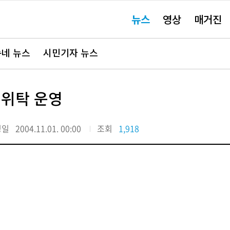
주
뉴스
영상
매거진
요
서
비
스
바
네 뉴스
시민기자 뉴스
로
가
기"
 위탁 운영
정일
2004.11.01. 00:00
조회
1,918