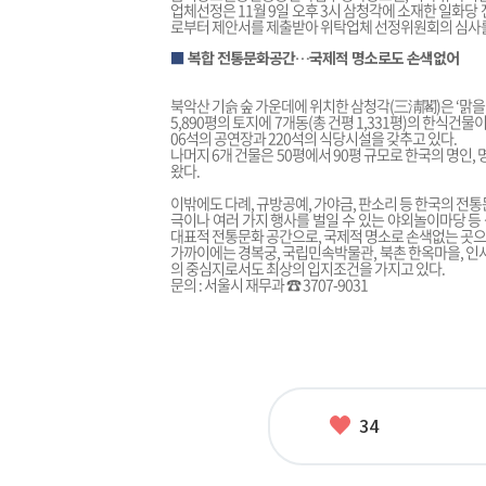
업체선정은 11월 9일 오후 3시 삼청각에 소재한 일화당
로부터 제안서를 제출받아 위탁업체 선정위원회의 심사를
■
복합 전통문화공간…국제적 명소로도 손색없어
북악산 기슭 숲 가운데에 위치한 삼청각(三淸閣)은 ‘맑을 
5,890평의 토지에 7개동(총 건평 1,331평)의 한식
06석의 공연장과 220석의 식당시설을 갖추고 있다.
나머지 6개 건물은 50평에서 90평 규모로 한국의 명인,
왔다.
이밖에도 다례, 규방공예, 가야금, 판소리 등 한국의 전통
극이나 여러 가지 행사를 벌일 수 있는 야외놀이마당 
대표적 전통문화 공간으로, 국제적 명소로 손색없는 곳으
가까이에는 경복궁, 국립민속박물관, 북촌 한옥마을, 인
의 중심지로서도 최상의 입지조건을 가지고 있다.
문의 : 서울시 재무과 ☎ 3707-9031
좋
34
아
요