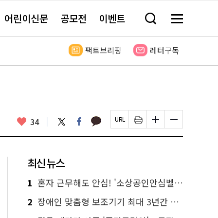
어린이신문
공모전
이벤트
검
메
색
뉴
창
전
열
체
팩트브리핑
레터구독
기
보
기
카
좋
트
페
34
페
인
글
글
카
위
이
아
이
쇄
자
자
오
터
스
요
지
하
크
크
톡
북
U
기
기
기
R
새
크
작
L
창
게
게
최신 뉴스
복
열
변
변
사
림
경
경
하
하
1
혼자 근무해도 안심! '소상공인안심벨' 신청하세요
기
기
2
장애인 맞춤형 보조기기 최대 3년간 무상 대여…삶의 질 높인다