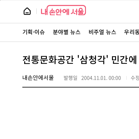
본
페
문
이
뉴
바
지
스
로
상
룸
가
단
뉴
기
으
스
로
기획·이슈
분야별 뉴스
비주얼 뉴스
우리동
주
이
요
동
서
비
스
전통문화공간 '삼청각' 민간에
바
로
가
기
내손안에서울
발행일
2004.11.01. 00:00
수