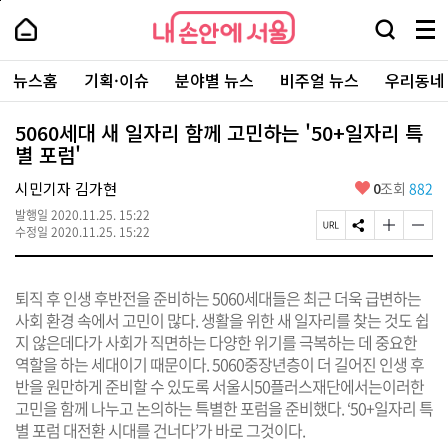
본
페
내
문
이
내
손
검
메
바
지
손
안
색
뉴
로
상
안
주
에
창
전
가
단
에
뉴스홈
기획·이슈
분야별 뉴스
비주얼 뉴스
우리동네
요
서
열
체
기
으
서
서
울
기
보
로
울
비
기
이
-
5060세대 새 일자리 함께 고민하는 '50+일자리 특
스
동
서
별 포럼'
바
울
로
시
가
좋
시민기자 김가현
0
조회
882
대
기
아
표
발행일
2020.11.25. 15:22
요
소
페
S
글
글
수정일
2020.11.25. 15:22
통
이
N
자
자
포
지
S
크
크
털
U
공
기
기
퇴직 후 인생 후반전을 준비하는 5060세대들은 최근 더욱 급변하는
R
유
크
작
L
하
게
게
사회 환경 속에서 고민이 많다. 생활을 위한 새 일자리를 찾는 것도 쉽
복
기
변
변
지 않은데다가 사회가 직면하는 다양한 위기를 극복하는 데 중요한
사
경
경
역할을 하는 세대이기 때문이다. 5060중장년층이 더 길어진 인생 후
하
하
기
기
반을 원만하게 준비할 수 있도록 서울시50플러스재단에서는이러한
고민을 함께 나누고 논의하는 특별한 포럼을 준비했다. ‘50+일자리 특
별 포럼 대전환 시대를 건너다’가 바로 그것이다.