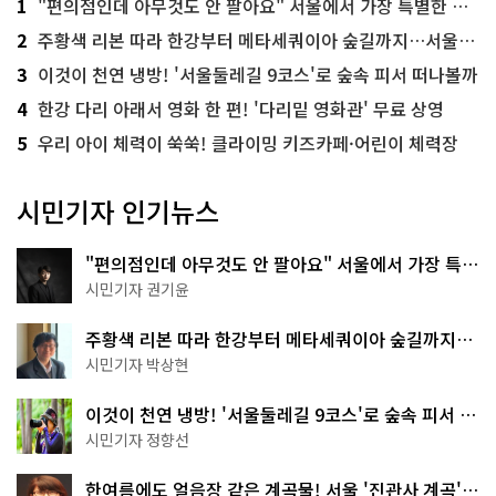
1
"편의점인데 아무것도 안 팔아요" 서울에서 가장 특별한 편의점의 정체
2
주황색 리본 따라 한강부터 메타세쿼이아 숲길까지…서울둘레길 15코스
3
이것이 천연 냉방! '서울둘레길 9코스'로 숲속 피서 떠나볼까
4
한강 다리 아래서 영화 한 편! '다리밑 영화관' 무료 상영
5
우리 아이 체력이 쑥쑥! 클라이밍 키즈카페·어린이 체력장
시민기자 인기뉴스
"편의점인데 아무것도 안 팔아요" 서울에서 가장 특별
한 편의점의 정체
시민기자 권기윤
주황색 리본 따라 한강부터 메타세쿼이아 숲길까지…
서울둘레길 15코스
시민기자 박상현
이것이 천연 냉방! '서울둘레길 9코스'로 숲속 피서 떠
나볼까
시민기자 정향선
한여름에도 얼음장 같은 계곡물! 서울 '진관사 계곡'이