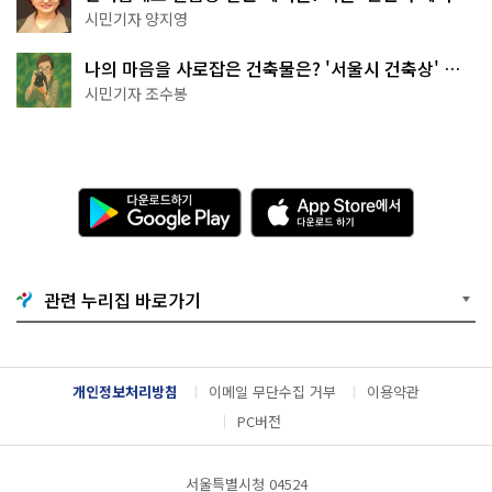
천국이네~
시민기자 양지영
나의 마음을 사로잡은 건축물은? '서울시 건축상' 수
상작 공개!
시민기자 조수봉
다
A
운
p
로
p
드
S
하
t
기
o
관련 누리집 바로가기
G
r
o
e
o
에
g
서
l
다
개인정보처리방침
이메일 무단수집 거부
이용약관
e
운
P
로
PC버전
l
드
a
하
y
기
서울특별시청 04524