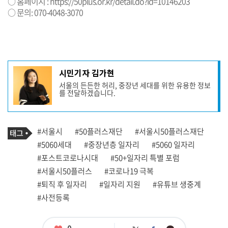
○ 홈페이지 :
https://50plus.or.kr/detail.do?id=10146203
○ 문의: 070-4048-3070
기
시민기자 김가현
사
서울의 든든한 허리, 중장년 세대를 위한 유용한 정보
작
를 전달하겠습니다.
성
자
프
로
기
필
태
#서울시
#50플러스재단
#서울시50플러스재단
사
그
관
#5060세대
#중장년층 일자리
#5060 일자리
련
#포스트코로나시대
#50+일자리 특별 포럼
태
그
#서울시50플러스
#코로나19 극복
#퇴직 후 일자리
#일자리 지원
#유튜브 생중계
#사전등록
좋