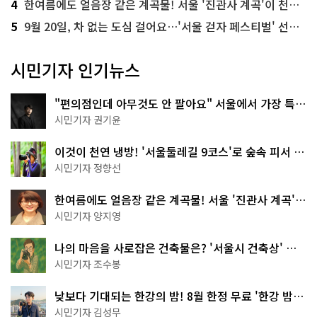
4
한여름에도 얼음장 같은 계곡물! 서울 '진관사 계곡'이 천국이네~
5
9월 20일, 차 없는 도심 걸어요…'서울 걷자 페스티벌' 선착순 5천명
시민기자 인기뉴스
"편의점인데 아무것도 안 팔아요" 서울에서 가장 특별
한 편의점의 정체
시민기자 권기윤
이것이 천연 냉방! '서울둘레길 9코스'로 숲속 피서 떠
나볼까
시민기자 정향선
한여름에도 얼음장 같은 계곡물! 서울 '진관사 계곡'이
천국이네~
시민기자 양지영
나의 마음을 사로잡은 건축물은? '서울시 건축상' 수
상작 공개!
시민기자 조수봉
낮보다 기대되는 한강의 밤! 8월 한정 무료 '한강 밤
핑' 예약은?
시민기자 김성무