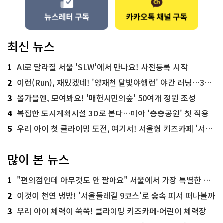
최신 뉴스
1
AI로 달라질 서울 'SLW'에서 만나요! 사전등록 시작
2
이런(Run), 재밌겠네! '양재천 달빛야행런' 야간 러닝…300명 모집
3
올가을엔, 모여봐요! '매헌시민의숲' 50여개 정원 조성
4
복잡한 도시계획시설 3D로 본다…미아 '층층공원' 첫 적용
5
우리 아이 첫 클라이밍 도전, 여기서! 서울형 키즈카페 '서울가족플라자점'
많이 본 뉴스
1
"편의점인데 아무것도 안 팔아요" 서울에서 가장 특별한 편의점의 정체
2
이것이 천연 냉방! '서울둘레길 9코스'로 숲속 피서 떠나볼까
3
우리 아이 체력이 쑥쑥! 클라이밍 키즈카페·어린이 체력장