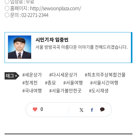
○ 입장료 : 무료
○ 홈페이지 :
http://sewoonplaza.com/
○ 문의 : 02-2271-2344
기
시민기자 임중빈
사
서울 방방곡곡 아름다운 이야기를 전해드리겠습니다.
작
성
자
프
로
기
필
태
#세운상가
#다시세운상가
#최초의주상복합건물
사
그
관
#청계천
#종묘
#서울여행
#서울시간여행
련
#국내여행
#서울가볼만한곳
#도시재생
태
그
좋
0
카
트
페
아
카
위
이
요
오
터
스
톡
북