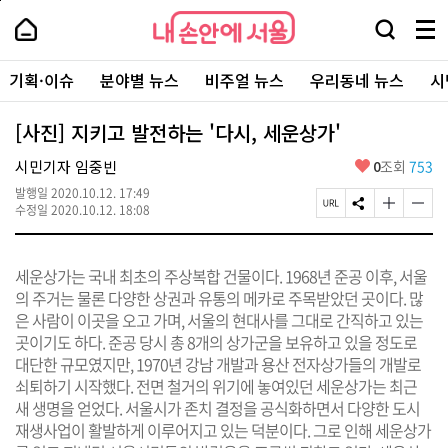
본
페
내
문
이
내
손
검
메
바
지
손
안
색
뉴
로
상
안
주
에
창
전
가
단
에
기획·이슈
분야별 뉴스
비주얼 뉴스
우리동네 뉴스
시
요
서
열
체
기
으
서
서
울
기
보
로
울
비
기
이
-
[사진] 지키고 발전하는 '다시, 세운상가'
스
동
서
바
울
좋
시민기자 임중빈
0
조회
753
로
시
아
가
대
발행일
2020.10.12. 17:49
요
기
페
S
글
글
표
수정일
2020.10.12. 18:08
이
N
자
자
소
지
S
크
크
통
U
공
기
기
포
세운상가는 국내 최초의 주상복합 건물이다. 1968년 준공 이후, 서울
R
유
크
작
털
L
하
게
게
의 주거는 물론 다양한 상권과 유통의 메카로 주목받았던 곳이다. 많
복
기
변
변
은 사람이 이곳을 오고 가며, 서울의 현대사를 그대로 간직하고 있는
사
경
경
곳이기도 하다. 준공 당시 총 8개의 상가군을 보유하고 있을 정도로
하
하
기
기
대단한 규모였지만, 1970년 강남 개발과 용산 전자상가들의 개발로
쇠퇴하기 시작했다. 전면 철거의 위기에 놓여있던 세운상가는 최근
새 생명을 얻었다. 서울시가 존치 결정을 공식화하면서 다양한 도시
재생사업이 활발하게 이루어지고 있는 덕분이다. 그로 인해 세운상가