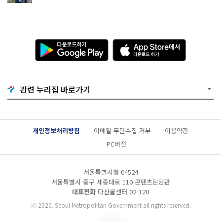
다
A
운
p
로
p
드
S
하
t
기
o
관련 누리집 바로가기
G
r
o
e
o
에
g
서
l
다
개인정보처리방침
이메일 무단수집 거부
이용약관
e
운
P
로
PC버전
l
드
a
하
y
기
서울특별시청 04524
서울특별시 중구 세종대로 110 콘텐츠담당관
대표전화
다산콜센터
02-120
ⓒ
2020. Seoul Metropolitan Government all rights reserved.