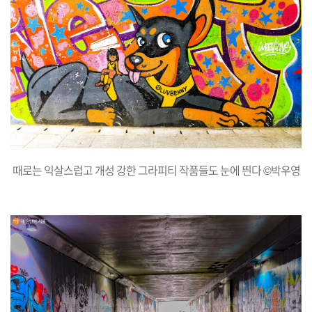
때로는 익살스럽고 개성 강한 그라피티 작품들도 눈에 띈다 ©박우영