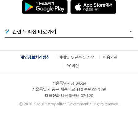
다
A
운
p
로
p
드
S
하
t
기
o
관련 누리집 바로가기
G
r
o
e
o
에
g
서
l
다
개인정보처리방침
이메일 무단수집 거부
이용약관
e
운
P
로
PC버전
l
드
a
하
y
기
서울특별시청 04524
서울특별시 중구 세종대로 110 콘텐츠담당관
대표전화
다산콜센터
02-120
ⓒ
2020. Seoul Metropolitan Government all rights reserved.