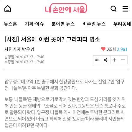
본
페
내
문
이
내
손
검
메
바
지
손
안
색
뉴
로
상
안
주
에
창
전
가
단
에
뉴스홈
기획·이슈
분야별 뉴스
비주얼 뉴스
우리동네
요
서
열
체
기
으
서
서
울
기
보
로
울
비
기
이
-
[사진] 서울에 이런 곳이? 그라피티 명소
스
동
서
바
울
좋
시민기자 박우영
0
조회
2,981
로
시
아
가
대
발행일
2020.07.27. 17:46
요
기
페
S
글
글
표
수정일
2020.07.27. 17:46
이
N
자
자
소
지
S
크
크
통
U
공
기
기
포
압구정로데오역 1번 출구에서 한강공원으로 나가는 진입로인 '압구
R
유
크
작
털
L
하
게
게
정 나들목'은 아주 특별한 문화 공간이다.
복
기
변
변
사
경
경
보통 '나들목'은 제방으로 가로막혀 있는 한강과 도심 거리를 잇기 위
하
하
해 만든 동굴 형태의 구조물로 되어 있다. 그동안은 단순 통로나 수로
기
기
로 활용되어 왔다. 압구정 나들목 역시 이전에는 투박한 콘크리트 벽
면으로 되어 있어 어둡고 칙칙해 일명 '토끼굴'이라 불리며 시민들의
접근이 어려웠던 곳이다.