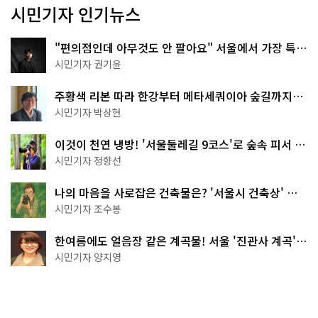
시민기자 인기뉴스
"편의점인데 아무것도 안 팔아요" 서울에서 가장 특별
한 편의점의 정체
시민기자 권기윤
주황색 리본 따라 한강부터 메타세쿼이아 숲길까지…
서울둘레길 15코스
시민기자 박상현
이것이 천연 냉방! '서울둘레길 9코스'로 숲속 피서 떠
나볼까
시민기자 정향선
나의 마음을 사로잡은 건축물은? '서울시 건축상' 수
상작 공개!
시민기자 조수봉
한여름에도 얼음장 같은 계곡물! 서울 '진관사 계곡'이
천국이네~
시민기자 양지영