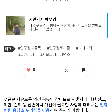
기
시민기자 박우영
사
서울 곳곳의 아름다운 현장과 생생한 소식을 발빠르
작
게 전해드리겠습니다!
성
자
프
로
기
필
태
#압구정나들목
#압구정토끼굴
#그래피티
사
그
관
#그라피티
#서울그래피티명소
련
태
그
좋
0
카
트
페
아
카
위
이
요
오
터
스
톡
북
댓글은 자유로운 의견 공유의 장이므로 서울시에 대한 신고,
제안, 건의 등 답변이나 개선이 필요한 사항에 대해서는
전자
민원 응답소 누리집을 이용
하여 주시기 바랍니다.