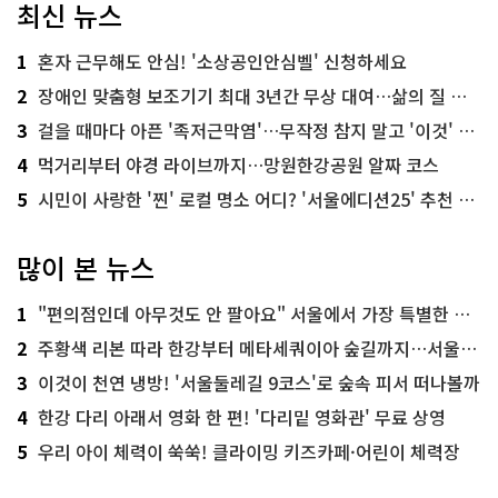
최신 뉴스
1
혼자 근무해도 안심! '소상공인안심벨' 신청하세요
2
장애인 맞춤형 보조기기 최대 3년간 무상 대여…삶의 질 높인다
3
걸을 때마다 아픈 '족저근막염'…무작정 참지 말고 '이것' 해보세요!
4
먹거리부터 야경 라이브까지…망원한강공원 알짜 코스
5
시민이 사랑한 '찐' 로컬 명소 어디? '서울에디션25' 추천 코스
많이 본 뉴스
1
"편의점인데 아무것도 안 팔아요" 서울에서 가장 특별한 편의점의 정체
2
주황색 리본 따라 한강부터 메타세쿼이아 숲길까지…서울둘레길 15코스
3
이것이 천연 냉방! '서울둘레길 9코스'로 숲속 피서 떠나볼까
4
한강 다리 아래서 영화 한 편! '다리밑 영화관' 무료 상영
5
우리 아이 체력이 쑥쑥! 클라이밍 키즈카페·어린이 체력장