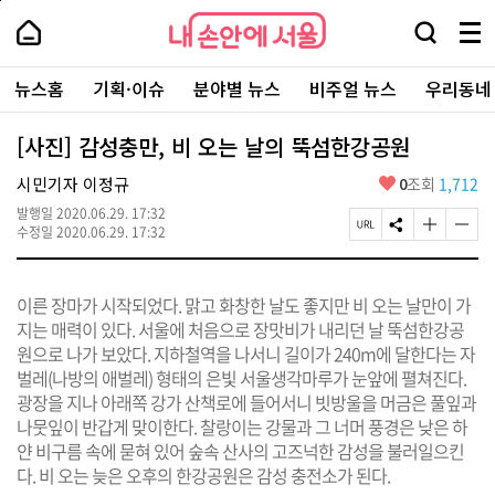
본
페
내
문
이
내
손
검
메
바
지
손
안
색
뉴
로
상
안
주
에
창
전
가
단
에
뉴스홈
기획·이슈
분야별 뉴스
비주얼 뉴스
우리동네
요
서
열
체
기
으
서
서
울
기
보
로
울
비
기
이
-
[사진] 감성충만, 비 오는 날의 뚝섬한강공원
스
동
서
바
울
좋
시민기자 이정규
0
조회
1,712
로
시
아
가
대
발행일
2020.06.29. 17:32
요
기
페
S
글
글
표
수정일
2020.06.29. 17:32
이
N
자
자
소
지
S
크
크
통
U
공
기
기
포
이른 장마가 시작되었다. 맑고 화창한 날도 좋지만 비 오는 날만이 가
R
유
크
작
털
L
하
게
게
지는 매력이 있다. 서울에 처음으로 장맛비가 내리던 날 뚝섬한강공
복
기
변
변
원으로 나가 보았다. 지하철역을 나서니 길이가 240m에 달한다는 자
사
경
경
벌레(나방의 애벌레) 형태의 은빛 서울생각마루가 눈앞에 펼쳐진다.
하
하
기
기
광장을 지나 아래쪽 강가 산책로에 들어서니 빗방울을 머금은 풀잎과
나뭇잎이 반갑게 맞이한다. 찰랑이는 강물과 그 너머 풍경은 낮은 하
얀 비구름 속에 묻혀 있어 숲속 산사의 고즈넉한 감성을 불러일으킨
다. 비 오는 늦은 오후의 한강공원은 감성 충전소가 된다.