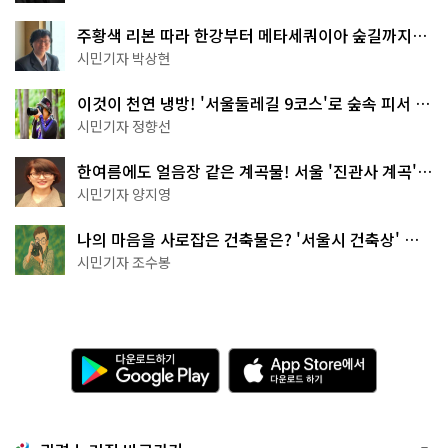
주황색 리본 따라 한강부터 메타세쿼이아 숲길까지…
서울둘레길 15코스
시민기자 박상현
이것이 천연 냉방! '서울둘레길 9코스'로 숲속 피서 떠
나볼까
시민기자 정향선
한여름에도 얼음장 같은 계곡물! 서울 '진관사 계곡'이
천국이네~
시민기자 양지영
나의 마음을 사로잡은 건축물은? '서울시 건축상' 수
상작 공개!
시민기자 조수봉
다
A
운
p
로
p
드
S
하
t
기
o