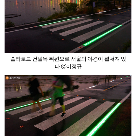
솔라로드 건널목 뒤편으로 서울의 야경이 펼쳐져 있
다 ⓒ이정규