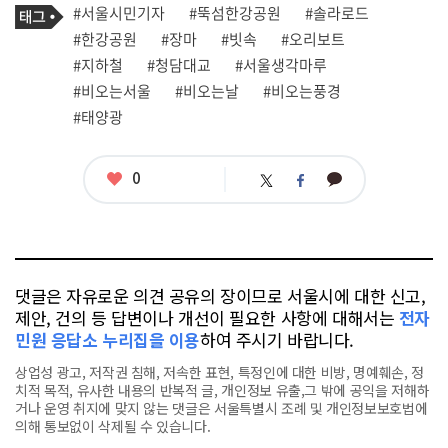
기
필
태
#서울시민기자
#뚝섬한강공원
#솔라로드
사
그
관
#한강공원
#장마
#빗속
#오리보트
련
#지하철
#청담대교
#서울생각마루
태
그
#비오는서울
#비오는날
#비오는풍경
#태양광
좋
0
카
트
페
아
카
위
이
요
오
터
스
톡
북
댓글은 자유로운 의견 공유의 장이므로 서울시에 대한 신고,
제안, 건의 등 답변이나 개선이 필요한 사항에 대해서는
전자
민원 응답소 누리집을 이용
하여 주시기 바랍니다.
상업성 광고, 저작권 침해, 저속한 표현, 특정인에 대한 비방, 명예훼손, 정
치적 목적, 유사한 내용의 반복적 글, 개인정보 유출,그 밖에 공익을 저해하
거나 운영 취지에 맞지 않는 댓글은 서울특별시 조례 및 개인정보보호법에
의해 통보없이 삭제될 수 있습니다.