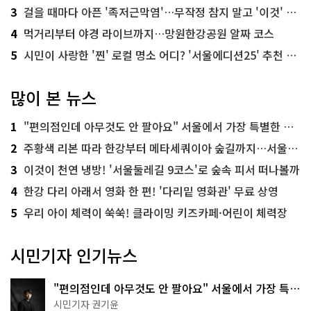
3
걸을 때마다 아픈 '족저근막염'…무작정 참지 말고 '이것' 해보세요!
4
먹거리부터 야경 라이브까지…망원한강공원 알짜 코스
5
시민이 사랑한 '찐' 로컬 명소 어디? '서울에디션25' 추천 코스
많이 본 뉴스
1
"편의점인데 아무것도 안 팔아요" 서울에서 가장 특별한 편의점의 정체
2
주황색 리본 따라 한강부터 메타세쿼이아 숲길까지…서울둘레길 15코스
3
이것이 천연 냉방! '서울둘레길 9코스'로 숲속 피서 떠나볼까
4
한강 다리 아래서 영화 한 편! '다리밑 영화관' 무료 상영
5
우리 아이 체력이 쑥쑥! 클라이밍 키즈카페·어린이 체력장
시민기자 인기뉴스
"편의점인데 아무것도 안 팔아요" 서울에서 가장 특별
한 편의점의 정체
시민기자 권기윤