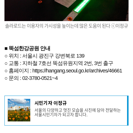
솔라로드는 이용자의 가시성을 높이는데 많은 도움이 된다 ⓒ이정규
■
뚝섬한강공원 안내
○ 위치 : 서울시 광진구 강변북로 139
○ 교통 : 지하철 7호선 뚝섬유원지역 2번, 3번 출구
○ 홈페이지 :
https://hangang.seoul.go.kr/archives/46661
○ 문의 : 02-3780-0521~4
기
시민기자 이정규
사
서울의 다양하고 멋진 모습을 사진에 담아 전달하는
작
서울시민기자가 되고자 합니다.
성
자
프
로