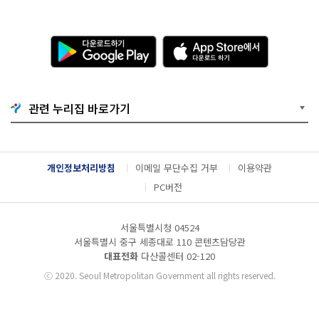
다
A
운
p
로
p
드
S
하
t
기
o
관련 누리집 바로가기
G
r
o
e
o
에
g
서
l
다
개인정보처리방침
이메일 무단수집 거부
이용약관
e
운
P
로
PC버전
l
드
a
하
y
기
서울특별시청 04524
서울특별시 중구 세종대로 110 콘텐츠담당관
대표전화
다산콜센터
02-120
ⓒ
2020. Seoul Metropolitan Government all rights reserved.