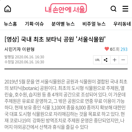
본
페
내
문
이
내
손
검
메
바
지
손
안
색
뉴
로
상
안
주
에
창
전
가
단
에
뉴스홈
기획·이슈
분야별 뉴스
비주얼 뉴스
우리동네
요
서
열
체
기
으
서
서
울
기
보
로
울
비
기
이
-
[영상] 국내 최초 보타닉 공원 '서울식물원'
스
동
서
바
울
좋
시민기자 이완형
0
조회
293
로
시
아
가
대
발행일
2020.06.16. 16:30
요
기
페
S
글
글
표
수정일
2020.06.16. 16:30
이
N
자
자
소
지
S
크
크
통
U
공
기
기
포
2019년 5월 문을 연 서울식물원은 공원과 식물원이 결합된 국내 최초
R
유
크
작
털
L
하
게
게
의 보타닉(botanic) 공원이다. 최초의 도시형 식물원으로 주제원, 열
복
기
변
변
린숲, 호수원, 습지원 등 총 4개의 공간으로 조성되어 있다. 이 가운데
사
경
경
주제원은 유료로 운영하고, 그 밖은 공원으로 연중 무료 이용이 가능
하
하
기
기
하다. 현재 보유 중인 식물 3,100여 종을 8,000 종까지 확보해 대한민
국 대표 도시형 식물원으로 자리매김하는 것을 목표로 하고 있다. 현
재 코로나19의 강화된 방역조치로 주제원 운영은 중단되었지만, 나
머지 야외공간에서 산책과 휴식을 즐길 수 있다