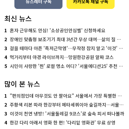
최신 뉴스
1
혼자 근무해도 안심! '소상공인안심벨' 신청하세요
2
장애인 맞춤형 보조기기 최대 3년간 무상 대여…삶의 질 높인다
3
걸을 때마다 아픈 '족저근막염'…무작정 참지 말고 '이것' 해보세요!
4
먹거리부터 야경 라이브까지…망원한강공원 알짜 코스
5
시민이 사랑한 '찐' 로컬 명소 어디? '서울에디션25' 추천 코스
많이 본 뉴스
1
"편의점인데 아무것도 안 팔아요" 서울에서 가장 특별한 편의점의 정체
2
주황색 리본 따라 한강부터 메타세쿼이아 숲길까지…서울둘레길 15코스
3
이것이 천연 냉방! '서울둘레길 9코스'로 숲속 피서 떠나볼까
4
한강 다리 아래서 영화 한 편! '다리밑 영화관' 무료 상영