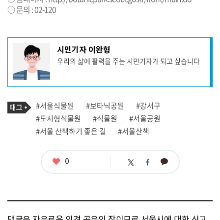
○ 문의 : 02-120
기
시민기자 이완형
사
우리의 삶에 활력을 주는 시민기자가 되고 싶습니다
작
성
자
프
로
기
필
태
#서울식물원
#보타닉공원
#강서구
사
그
관
#도시형식물원
#식물원
#서울공원
련
#서울 산책하기 좋은 길
#서울산책
태
그
좋
0
카
트
페
아
카
위
이
요
오
터
스
톡
북
댓글은 자유로운 의견 공유의 장이므로 서울시에 대한 신고,