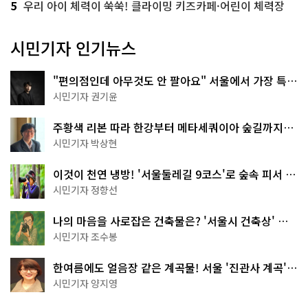
5
우리 아이 체력이 쑥쑥! 클라이밍 키즈카페·어린이 체력장
시민기자 인기뉴스
"편의점인데 아무것도 안 팔아요" 서울에서 가장 특별
한 편의점의 정체
시민기자 권기윤
주황색 리본 따라 한강부터 메타세쿼이아 숲길까지…
서울둘레길 15코스
시민기자 박상현
이것이 천연 냉방! '서울둘레길 9코스'로 숲속 피서 떠
나볼까
시민기자 정향선
나의 마음을 사로잡은 건축물은? '서울시 건축상' 수
상작 공개!
시민기자 조수봉
한여름에도 얼음장 같은 계곡물! 서울 '진관사 계곡'이
천국이네~
시민기자 양지영