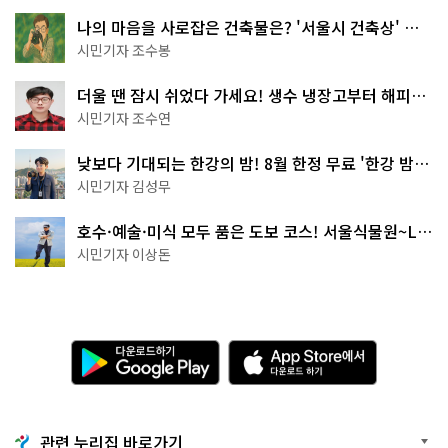
나의 마음을 사로잡은 건축물은? '서울시 건축상' 수
상작 공개!
시민기자 조수봉
더울 땐 잠시 쉬었다 가세요! 생수 냉장고부터 해피소
·무더위쉼터까지
시민기자 조수연
낮보다 기대되는 한강의 밤! 8월 한정 무료 '한강 밤
핑' 예약은?
시민기자 김성무
호수·예술·미식 모두 품은 도보 코스! 서울식물원~LG
아트센터~마곡테라스거리
시민기자 이상돈
다
A
운
p
로
p
드
S
하
t
기
o
관련 누리집 바로가기