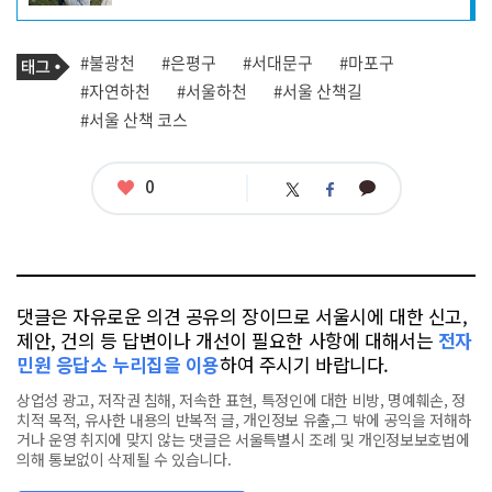
자
프
로
기
필
태
#불광천
#은평구
#서대문구
#마포구
사
그
관
#자연하천
#서울하천
#서울 산책길
련
#서울 산책 코스
태
그
좋
0
카
트
페
아
카
위
이
요
오
터
스
톡
북
댓글은 자유로운 의견 공유의 장이므로 서울시에 대한 신고,
제안, 건의 등 답변이나 개선이 필요한 사항에 대해서는
전자
민원 응답소 누리집을 이용
하여 주시기 바랍니다.
상업성 광고, 저작권 침해, 저속한 표현, 특정인에 대한 비방, 명예훼손, 정
치적 목적, 유사한 내용의 반복적 글, 개인정보 유출,그 밖에 공익을 저해하
거나 운영 취지에 맞지 않는 댓글은 서울특별시 조례 및 개인정보보호법에
의해 통보없이 삭제될 수 있습니다.