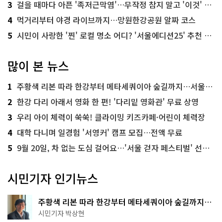
3
걸을 때마다 아픈 '족저근막염'…무작정 참지 말고 '이것' 해보세요!
4
먹거리부터 야경 라이브까지…망원한강공원 알짜 코스
5
시민이 사랑한 '찐' 로컬 명소 어디? '서울에디션25' 추천 코스
많이 본 뉴스
1
주황색 리본 따라 한강부터 메타세쿼이아 숲길까지…서울둘레길 15코스
2
한강 다리 아래서 영화 한 편! '다리밑 영화관' 무료 상영
3
우리 아이 체력이 쑥쑥! 클라이밍 키즈카페·어린이 체력장
4
대학 다니며 일경험 '서영커' 캠프 모집…전액 무료
5
9월 20일, 차 없는 도심 걸어요…'서울 걷자 페스티벌' 선착순 5천명
시민기자 인기뉴스
주황색 리본 따라 한강부터 메타세쿼이아 숲길까지…
서울둘레길 15코스
시민기자 박상현