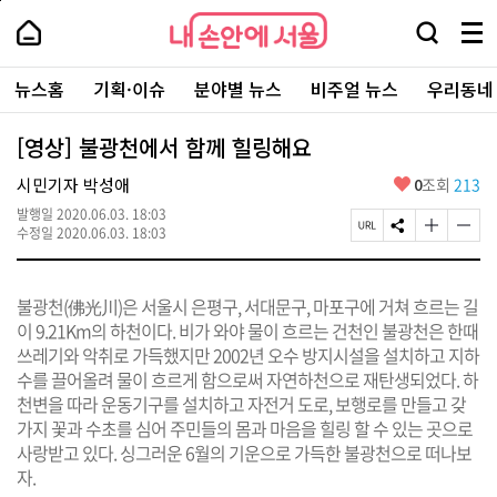
본
페
내
문
이
내
손
검
메
바
지
손
안
색
뉴
로
상
안
주
에
창
전
가
단
에
뉴스홈
기획·이슈
분야별 뉴스
비주얼 뉴스
우리동네
요
서
열
체
기
으
서
서
울
기
보
로
울
비
기
이
-
[영상] 불광천에서 함께 힐링해요
스
동
서
바
울
좋
시민기자 박성애
0
조회
213
로
시
아
가
대
발행일
2020.06.03. 18:03
요
기
페
S
글
글
표
수정일
2020.06.03. 18:03
이
N
자
자
소
지
S
크
크
통
U
공
기
기
포
불광천(佛光川)은 서울시 은평구, 서대문구, 마포구에 거쳐 흐르는 길
R
유
크
작
털
L
하
게
게
이 9.21Km의 하천이다. 비가 와야 물이 흐르는 건천인 불광천은 한때
복
기
변
변
쓰레기와 악취로 가득했지만 2002년 오수 방지시설을 설치하고 지하
사
경
경
수를 끌어올려 물이 흐르게 함으로써 자연하천으로 재탄생되었다. 하
하
하
기
기
천변을 따라 운동기구를 설치하고 자전거 도로, 보행로를 만들고 갖
가지 꽃과 수초를 심어 주민들의 몸과 마음을 힐링 할 수 있는 곳으로
사랑받고 있다. 싱그러운 6월의 기운으로 가득한 불광천으로 떠나보
자.