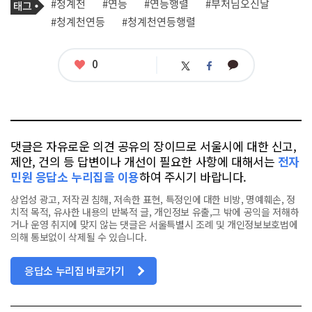
필
태
#청계천
#연등
#연등행렬
#부처님오신날
사
그
관
#청계천연등
#청계천연등행렬
련
태
그
좋
0
카
트
페
아
카
위
이
요
오
터
스
톡
북
댓글은 자유로운 의견 공유의 장이므로 서울시에 대한 신고,
제안, 건의 등 답변이나 개선이 필요한 사항에 대해서는
전자
민원 응답소 누리집을 이용
하여 주시기 바랍니다.
상업성 광고, 저작권 침해, 저속한 표현, 특정인에 대한 비방, 명예훼손, 정
치적 목적, 유사한 내용의 반복적 글, 개인정보 유출,그 밖에 공익을 저해하
거나 운영 취지에 맞지 않는 댓글은 서울특별시 조례 및 개인정보보호법에
의해 통보없이 삭제될 수 있습니다.
응답소 누리집 바로가기