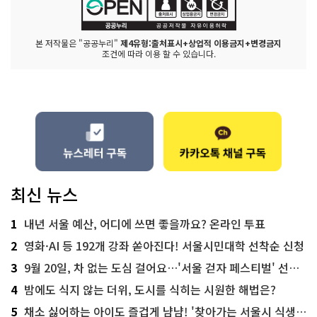
본 저작물은 "공공누리"
제4유형:출처표시+상업적 이용금지+변경금지
조건에 따라 이용 할 수 있습니다.
최신 뉴스
1
내년 서울 예산, 어디에 쓰면 좋을까요? 온라인 투표
2
영화·AI 등 192개 강좌 쏟아진다! 서울시민대학 선착순 신청
3
9월 20일, 차 없는 도심 걸어요…'서울 걷자 페스티벌' 선착순 5천명
4
밤에도 식지 않는 더위, 도시를 식히는 시원한 해법은?
5
채소 싫어하는 아이도 즐겁게 냠냠! '찾아가는 서울시 식생활 교육' 현장