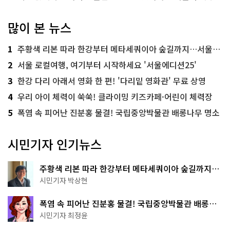
많이 본 뉴스
1
주황색 리본 따라 한강부터 메타세쿼이아 숲길까지…서울둘레길 15코스
2
서울 로컬여행, 여기부터 시작하세요 '서울에디션25'
3
한강 다리 아래서 영화 한 편! '다리밑 영화관' 무료 상영
4
우리 아이 체력이 쑥쑥! 클라이밍 키즈카페·어린이 체력장
5
폭염 속 피어난 진분홍 물결! 국립중앙박물관 배롱나무 명소
시민기자 인기뉴스
주황색 리본 따라 한강부터 메타세쿼이아 숲길까지…
서울둘레길 15코스
시민기자 박상현
폭염 속 피어난 진분홍 물결! 국립중앙박물관 배롱나
무 명소
시민기자 최정윤