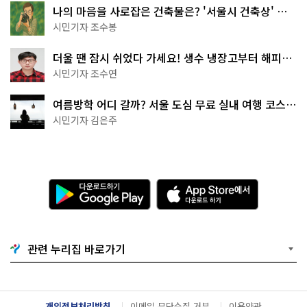
나의 마음을 사로잡은 건축물은? '서울시 건축상' 수
상작 공개!
시민기자 조수봉
더울 땐 잠시 쉬었다 가세요! 생수 냉장고부터 해피소
·무더위쉼터까지
시민기자 조수연
여름방학 어디 갈까? 서울 도심 무료 실내 여행 코스
추천
시민기자 김은주
다
A
운
p
로
p
드
S
하
t
기
o
관련 누리집 바로가기
G
r
o
e
o
에
g
서
l
다
개인정보처리방침
이메일 무단수집 거부
이용약관