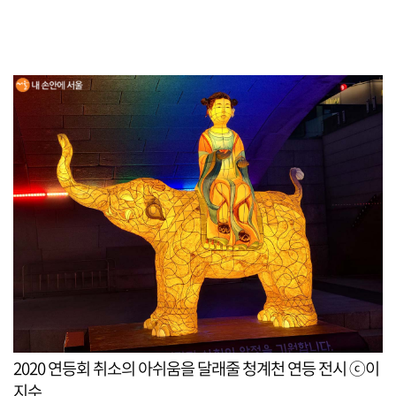
2020 연등회 취소의 아쉬움을 달래줄 청계천 연등 전시 ⓒ이
지수