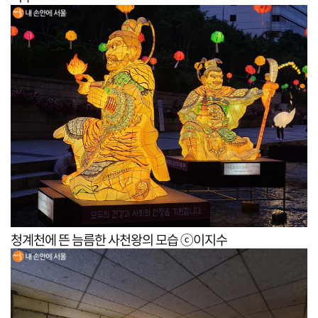
청계천에 뜬 늠름한 사천왕의 모습 ⓒ이지수