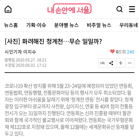
본
페
내
문
이
내
손
검
메
바
지
손
안
색
뉴
로
상
안
주
에
창
전
가
단
에
뉴스홈
기획·이슈
분야별 뉴스
비주얼 뉴스
우리동네
요
서
열
체
기
으
서
서
울
기
보
로
울
비
기
이
-
[사진] 화려해진 청계천…무슨 일일까?
스
동
서
바
울
좋
시민기자 이지수
0
조회
240
로
시
아
가
대
발행일
2020.05.27. 18:21
요
기
페
S
글
글
표
수정일
2020.06.02. 17:12
이
N
자
자
소
지
S
크
크
통
U
공
기
기
포
코로나19 확산 방지를 위해 5월 23~24일에 예정되어 있었던 연등회,
R
유
크
작
털
L
하
게
게
연등법회, 연등행렬, 전통문화마당 등의 행사가 모두 취소되었다. 필
복
기
변
변
자는 이러한 아쉬움을 달래기 위해 ‘청계천 연등’ 전시를 찾았다. 청계
사
경
경
광장 입구부터 광교까지 사천왕, 십이지신, 연꽃 등 40여 점의 전통등
하
하
기
기
전시가 오는 31일까지 진행된다. 연등회는 신라 진흥왕 때부터 팔관
회와 함께 국가적인 불교행사로 이어져왔다. 연등회는 국가무형문화
재 제122호로 지정돼 있으며, 올해 12월에는 세계문화유산 등재를 앞
두고 있다.