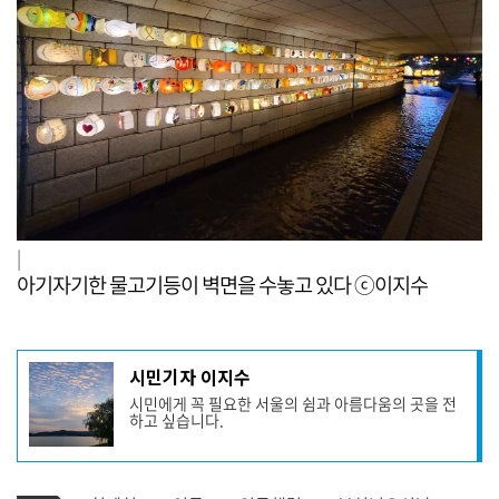
|
아기자기한 물고기등이 벽면을 수놓고 있다 ⓒ이지수
기
시민기자 이지수
사
시민에게 꼭 필요한 서울의 쉼과 아름다움의 곳을 전
작
하고 싶습니다.
성
자
프
로
기