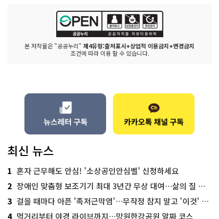
본 저작물은 "공공누리"
제4유형:출처표시+상업적 이용금지+변경금지
조건에 따라 이용 할 수 있습니다.
최신 뉴스
1
혼자 근무해도 안심! '소상공인안심벨' 신청하세요
2
장애인 맞춤형 보조기기 최대 3년간 무상 대여…삶의 질 높인다
3
걸을 때마다 아픈 '족저근막염'…무작정 참지 말고 '이것' 해보세요!
4
먹거리부터 야경 라이브까지…망원한강공원 알짜 코스