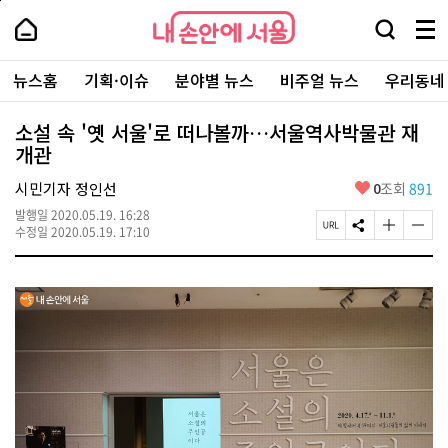
본
페
내
문
이
내
손
검
메
바
지
손
안
색
뉴
로
상
안
주
에
창
전
가
단
에
뉴스홈
기획·이슈
분야별 뉴스
비주얼 뉴스
우리동네
요
서
열
체
기
으
서
서
울
기
보
로
울
비
기
이
-
소설 속 '옛 서울'로 떠나볼까…서울역사박물관 재
스
동
서
개관
바
울
로
시
가
좋
시민기자 정인선
0
조회
891
대
기
아
표
발행일
2020.05.19. 16:28
요
소
페
S
글
글
수정일
2020.05.19. 17:10
통
이
N
자
자
포
지
S
크
크
털
U
공
기
기
R
유
크
작
L
하
게
게
복
기
변
변
사
경
경
하
하
기
기