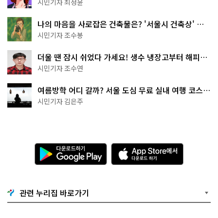
무 명소
시민기자 최정윤
나의 마음을 사로잡은 건축물은? '서울시 건축상' 수
상작 공개!
시민기자 조수봉
더울 땐 잠시 쉬었다 가세요! 생수 냉장고부터 해피소
·무더위쉼터까지
시민기자 조수연
여름방학 어디 갈까? 서울 도심 무료 실내 여행 코스
추천
시민기자 김은주
다
A
운
p
로
p
드
S
하
t
기
o
관련 누리집 바로가기
G
r
o
e
o
에