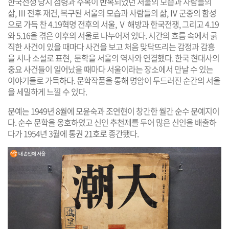
한국전쟁 당시 점령과 수복이 반복되었던 서울의 모습과 사람들의
삶, Ⅲ 전후 재건, 복구된 서울의 모습과 사람들의 삶, Ⅳ 군중의 함성
으로 가득 찬 4.19혁명 전후의 서울, Ⅴ 해방과 한국전쟁, 그리고 4.19
와 5.16을 겪은 이후의 서울로 나누어져 있다. 시간의 흐름 속에서 굵
직한 사건이 있을 때마다 사건을 보고 처음 맞닥뜨리는 감정과 감흥
을 시나 소설로 표현, 문학을 서울의 역사와 연결했다. 한국 현대사의
중요 사건들이 일어났을 때마다 서울이라는 장소에서 만날 수 있는
이야기들로 가득하다. 문학작품을 통해 명암이 두드러진 순간의 서울
을 세밀하게 느낄 수 있다.
문예는 1949년 8월에 모윤숙과 조연현이 창간한 월간 순수 문예지이
다. 순수 문학을 옹호하였고 신인 추천제를 두어 많은 신인을 배출하
다가 1954년 3월에 통권 21호로 종간됐다.