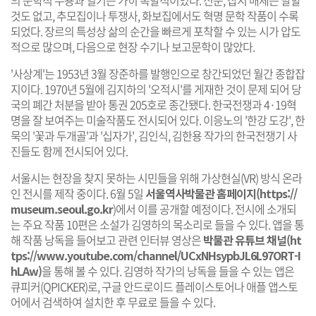
것도 없고, 추모집이나 투쟁사, 화보집에서도 혁명 문학 작품이 수록
되었다. 장르의 특성상 삶의 순간을 빠르게 포착할 수 있는 시가 압도
적으로 많으며, 다음으로 현장 수기나 보고문학이 많았다.
'사상계'는 1953년 3월 장준하를 발행인으로 창간되었던 월간 종합잡
지이다. 1970년 5월에 김지하의 '오적시'를 게재한 것이 문제 되어 당
국의 폐간 처분을 받아 통권 205호로 종간됐다. 한국전쟁과 4·19혁
명을 잘 보여주는 미술작품도 전시되어 있다. 이응노의 '한강 도강', 한
묵의 '꽃과 두개골'과 '십자가', 김인식, 김한용 작가의 한국전쟁기 사
진들도 함께 전시되어 있다.
서울시는 현장을 찾지 못하는 시민들을 위해 가상현실(VR) 방식 온라
인 전시를 제작 중이다. 6월 5일
서울역사박물관 홈페이지(
https://
museum.seoul.go.kr
)에서 이를 공개할 예정이다. 전시에 소개되
는 주요 작품 10편은 소설가 김영하의 목소리로 들을 수 있다. 앱을 통
해 작품 낭독을 들어보고 관련 인터뷰 영상은
박물관 유튜브 채널(
ht
tps://www.youtube.com/channel/UCxNHsypbJL6L97ORT-I
hLAw
)
을 통해 볼 수 있다. 김영하 작가의 낭독을 들을 수 있는 앱은
큐피커(QPICKER)로, 구글 안드로이드 플레이스토어나 애플 앱스토
어에서 검색하여 설치한 후 무료로 들을 수 있다.