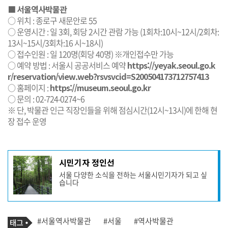
■ 서울역사박물관
○ 위치 : 종로구 새문안로 55
○ 운영시간 : 일 3회, 회당 2시간 관람 가능 (1회차:10시~12시/2회차:
13시~15시/3회차:16 시~18시)
○ 접수인원 : 일 120명(회당 40명) ※개인접수만 가능
○ 예약 방법 : 서울시 공공서비스 예약
https://yeyak.seoul.go.k
r/reservation/view.web?rsvsvcid=S200504173712757413
○ 홈페이지 :
https://museum.seoul.go.kr
○ 문의 : 02-724-0274~6
※ 단, 박물관 인근 직장인들을 위해 점심시간(12시~13시)에 한해 현
장 접수 운영
기
시민기자 정인선
사
서울 다양한 소식을 전하는 서울시민기자가 되고 싶
작
습니다
성
자
프
로
기
필
태
#서울역사박물관
#서울
#역사박물관
사