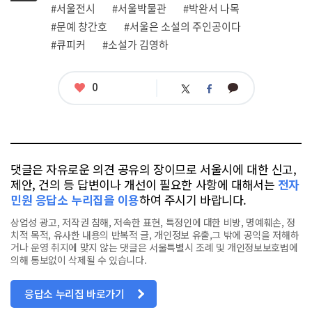
그
관
#서울전시
#서울박물관
#박완서 나목
련
#문예 창간호
#서울은 소설의 주인공이다
태
그
#큐피커
#소설가 김영하
좋
0
카
트
페
아
카
위
이
요
오
터
스
톡
북
댓글은 자유로운 의견 공유의 장이므로 서울시에 대한 신고,
제안, 건의 등 답변이나 개선이 필요한 사항에 대해서는
전자
민원 응답소 누리집을 이용
하여 주시기 바랍니다.
상업성 광고, 저작권 침해, 저속한 표현, 특정인에 대한 비방, 명예훼손, 정
치적 목적, 유사한 내용의 반복적 글, 개인정보 유출,그 밖에 공익을 저해하
거나 운영 취지에 맞지 않는 댓글은 서울특별시 조례 및 개인정보보호법에
의해 통보없이 삭제될 수 있습니다.
응답소 누리집 바로가기