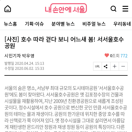
본
페
내
문
이
내
손
검
메
바
지
손
안
색
뉴
로
상
안
주
에
창
전
가
단
에
뉴스홈
기획·이슈
분야별 뉴스
비주얼 뉴스
우리동네
요
서
열
체
기
으
서
서
울
기
보
로
울
비
기
이
-
[사진] 호수 따라 걷다 보니 어느새 봄! 서서울호수
스
동
서
공원
바
울
로
시
가
좋
시민기자 박우영
0
조회
772
대
기
아
표
발행일
2020.04.24. 15:13
요
소
페
S
글
글
수정일
2020.06.02. 15:33
통
이
N
자
자
포
지
S
크
크
털
U
공
기
기
서울의 숨은 명소, 서남부 최대 규모의 도시테마공원 '서서울호수공
R
유
크
작
L
하
게
게
원'에도 봄이 찾아왔다. 서서울호수공원은 옛 김포정수장의 건물과
복
기
변
변
시설물을 재활용하여, 지난 2009년 친환경공원으로 새롭게 조성된
사
경
경
곳이다. 정수시설에서 호수 공원으로 변신한 곳인 만큼 서서울호수공
하
하
기
기
원의 테마는 물과 재생이다. 공원의 한가운데 위치한 중앙 호수를 따
라 산책로가 쭉 이어져 있다. 옛 정수시설을 그대로 살리면서 아름답
게 재탄생한 몬드리안 정원과 재생 정원 등이 공원의 특징이다. 다른