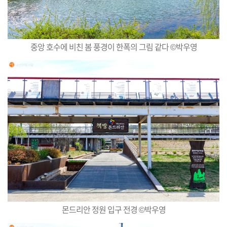
중앙 호수에 비친 봄 풍경이 한폭의 그림 같다 ©박우영
몬드리안 정원 입구 전경 ©박우영