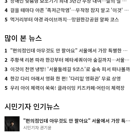
3
장애인 맞춤형 보조기기 최대 3년간 무상 대여…삶의 질 높인다
4
걸을 때마다 아픈 '족저근막염'…무작정 참지 말고 '이것' 해보세요!
5
먹거리부터 야경 라이브까지…망원한강공원 알짜 코스
많이 본 뉴스
1
"편의점인데 아무것도 안 팔아요" 서울에서 가장 특별한 편의점의 정체
2
주황색 리본 따라 한강부터 메타세쿼이아 숲길까지…서울둘레길 15코스
3
이것이 천연 냉방! '서울둘레길 9코스'로 숲속 피서 떠나볼까
4
한강 다리 아래서 영화 한 편! '다리밑 영화관' 무료 상영
5
우리 아이 체력이 쑥쑥! 클라이밍 키즈카페·어린이 체력장
시민기자 인기뉴스
"편의점인데 아무것도 안 팔아요" 서울에서 가장 특별
한 편의점의 정체
시민기자 권기윤