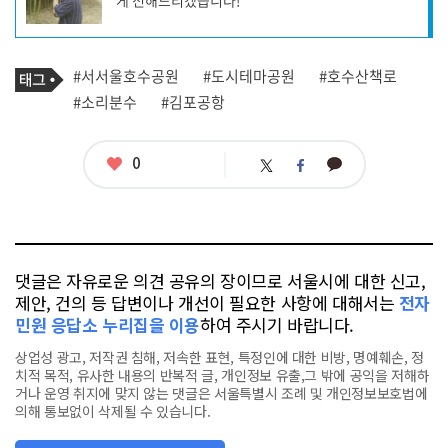
성
자
프
로
기
필
태
#서서울호수공원
#도시테마공원
#호수산책로
사
그
관
#소리분수
#김포공항
련
태
그
좋
0
카
트
페
아
카
위
이
요
오
터
스
톡
북
댓글은 자유로운 의견 공유의 장이므로 서울시에 대한 신고,
제안, 건의 등 답변이나 개선이 필요한 사항에 대해서는
전자
민원 응답소 누리집을 이용
하여 주시기 바랍니다.
상업성 광고, 저작권 침해, 저속한 표현, 특정인에 대한 비방, 명예훼손, 정
치적 목적, 유사한 내용의 반복적 글, 개인정보 유출,그 밖에 공익을 저해하
거나 운영 취지에 맞지 않는 댓글은 서울특별시 조례 및 개인정보보호법에
의해 통보없이 삭제될 수 있습니다.