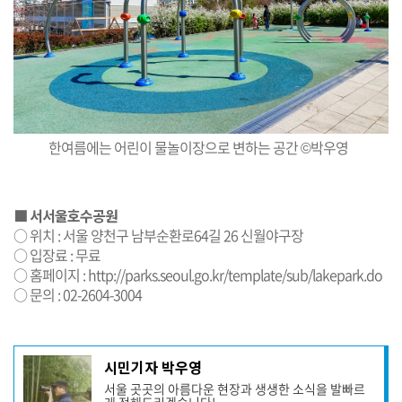
한여름에는 어린이 물놀이장으로 변하는 공간 ©박우영
■ 서서울호수공원
○ 위치 : 서울 양천구 남부순환로64길 26 신월야구장
○ 입장료 : 무료
○ 홈페이지 :
http://parks.seoul.go.kr/template/sub/lakepark.do
○ 문의 : 02-2604-3004
기
시민기자 박우영
사
서울 곳곳의 아름다운 현장과 생생한 소식을 발빠르
작
게 전해드리겠습니다!