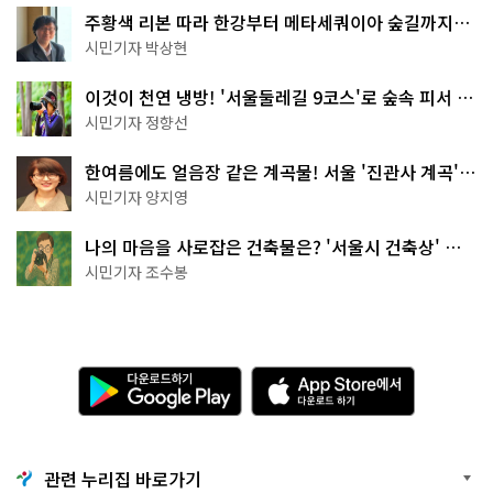
주황색 리본 따라 한강부터 메타세쿼이아 숲길까지…
서울둘레길 15코스
시민기자 박상현
이것이 천연 냉방! '서울둘레길 9코스'로 숲속 피서 떠
나볼까
시민기자 정향선
한여름에도 얼음장 같은 계곡물! 서울 '진관사 계곡'이
천국이네~
시민기자 양지영
나의 마음을 사로잡은 건축물은? '서울시 건축상' 수
상작 공개!
시민기자 조수봉
다
A
운
p
로
p
드
S
하
t
기
o
관련 누리집 바로가기
G
r