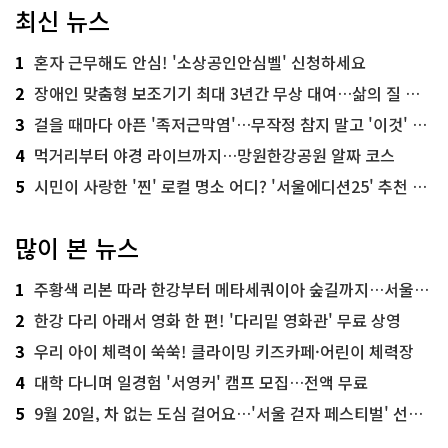
최신 뉴스
1
혼자 근무해도 안심! '소상공인안심벨' 신청하세요
2
장애인 맞춤형 보조기기 최대 3년간 무상 대여…삶의 질 높인다
3
걸을 때마다 아픈 '족저근막염'…무작정 참지 말고 '이것' 해보세요!
4
먹거리부터 야경 라이브까지…망원한강공원 알짜 코스
5
시민이 사랑한 '찐' 로컬 명소 어디? '서울에디션25' 추천 코스
많이 본 뉴스
1
주황색 리본 따라 한강부터 메타세쿼이아 숲길까지…서울둘레길 15코스
2
한강 다리 아래서 영화 한 편! '다리밑 영화관' 무료 상영
3
우리 아이 체력이 쑥쑥! 클라이밍 키즈카페·어린이 체력장
4
대학 다니며 일경험 '서영커' 캠프 모집…전액 무료
5
9월 20일, 차 없는 도심 걸어요…'서울 걷자 페스티벌' 선착순 5천명