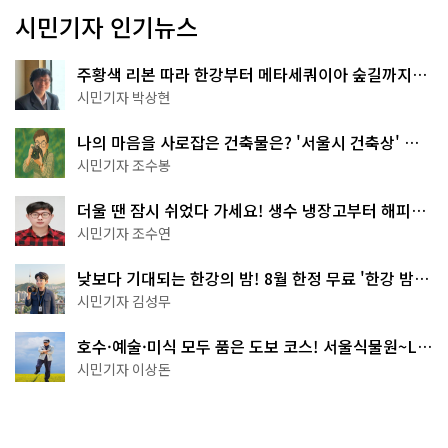
시민기자 인기뉴스
주황색 리본 따라 한강부터 메타세쿼이아 숲길까지…
서울둘레길 15코스
시민기자 박상현
나의 마음을 사로잡은 건축물은? '서울시 건축상' 수
상작 공개!
시민기자 조수봉
더울 땐 잠시 쉬었다 가세요! 생수 냉장고부터 해피소
·무더위쉼터까지
시민기자 조수연
낮보다 기대되는 한강의 밤! 8월 한정 무료 '한강 밤
핑' 예약은?
시민기자 김성무
호수·예술·미식 모두 품은 도보 코스! 서울식물원~LG
아트센터~마곡테라스거리
시민기자 이상돈