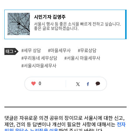
기
시민기자 김영주
사
서울시 행사 등 좋은 소식을 빠르게 전하고 싶습니다.
작
좋은 글로 보답하겠습니다.
성
자
프
로
기
필
태
#세무 상담
#마을세무사
#무료상담
사
그
관
#우리동네 세무상담
#서울시 마을세무사
련
#서울시마을세무사
태
그
좋
0
카
트
페
아
카
위
이
요
오
터
스
톡
북
댓글은 자유로운 의견 공유의 장이므로 서울시에 대한 신고,
제안, 건의 등 답변이나 개선이 필요한 사항에 대해서는
전자
민원 응답소 누리집을 이용
하여 주시기 바랍니다.