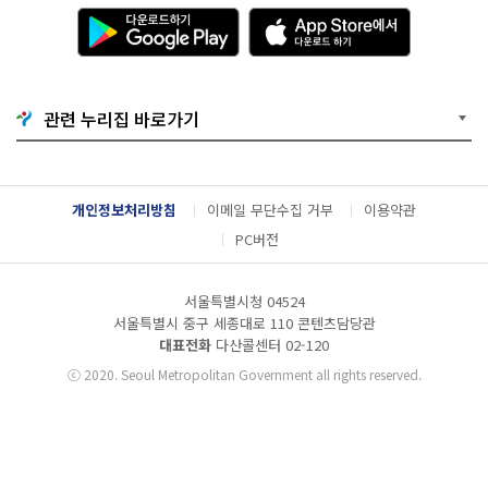
다
A
운
p
로
p
드
S
하
t
기
o
관련 누리집 바로가기
G
r
o
e
o
에
g
서
l
다
개인정보처리방침
이메일 무단수집 거부
이용약관
e
운
P
로
PC버전
l
드
a
하
y
기
서울특별시청 04524
서울특별시 중구 세종대로 110 콘텐츠담당관
대표전화
다산콜센터
02-120
ⓒ
2020. Seoul Metropolitan Government all rights reserved.