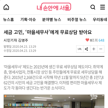
본
페
내
문
이
내
손
검
메
바
지
손
안
색
뉴
로
상
안
주
에
창
전
가
단
에
뉴스홈
기획·이슈
분야별 뉴스
비주얼 뉴스
우리동네
요
서
열
체
기
으
서
서
울
기
보
로
울
비
기
이
-
세금 고민, ‘마을세무사’에게 무료상담 받아요
스
동
서
바
울
좋
시민기자 김영주
0
조회
648
로
시
아
가
대
발행일
2020.04.23. 13:29
요
기
페
S
글
글
표
수정일
2020.04.23. 13:29
이
N
자
자
소
지
S
크
크
통
U
공
기
기
포
‘마을세무사’ 제도는 2015년에 생긴 무료 세무상담 제도이다. 취약계
R
유
크
작
털
L
하
게
게
층, 영세사업자, 전통시장 상인 등 주민들에게 무료로 세무상담을 해
복
기
변
변
준다. 2015년 2,168건으로 시작해 작년 11월 말까지 5년간 총 1만7,8
사
경
경
62건의 시민의 세금 고민을 해결했다. 이처럼 편리한 마을세무사 제
하
하
기
기
도가 각 동마다 생긴다는 반가운 소식이다.