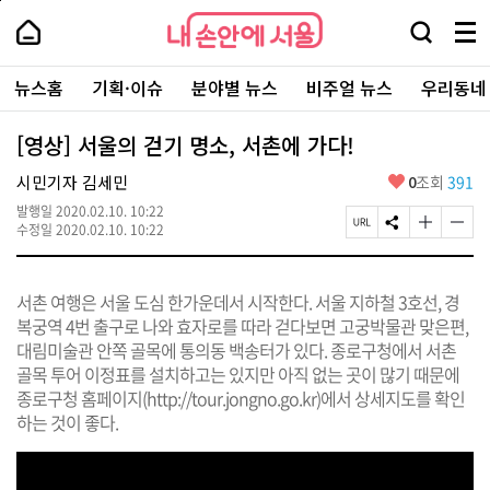
본
페
내
문
이
내
손
검
메
바
지
손
안
색
뉴
로
상
안
주
에
창
전
가
단
에
뉴스홈
기획·이슈
분야별 뉴스
비주얼 뉴스
우리동네
요
서
열
체
기
으
서
서
울
기
보
로
울
비
기
이
-
[영상] 서울의 걷기 명소, 서촌에 가다!
스
동
서
바
울
좋
시민기자 김세민
0
조회
391
로
시
아
가
대
발행일
2020.02.10. 10:22
요
기
페
S
글
글
표
수정일
2020.02.10. 10:22
이
N
자
자
소
지
S
크
크
통
U
공
기
기
포
서촌 여행은 서울 도심 한가운데서 시작한다. 서울 지하철 3호선, 경
R
유
크
작
털
L
하
게
게
복궁역 4번 출구로 나와 효자로를 따라 걷다보면 고궁박물관 맞은편,
복
기
변
변
대림미술관 안쪽 골목에 통의동 백송터가 있다. 종로구청에서 서촌
사
경
경
골목 투어 이정표를 설치하고는 있지만 아직 없는 곳이 많기 때문에
하
하
기
기
종로구청 홈페이지(
http
://
tour.jongno.go.kr
)에서 상세지도를 확인
하는 것이 좋다.