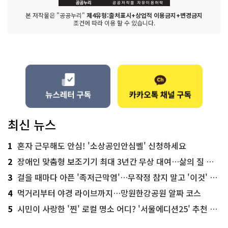
본 저작물은 "공공누리"
제4유형:출처표시+상업적 이용금지+변경금지
조건에 따라 이용 할 수 있습니다.
최신 뉴스
1
혼자 근무해도 안심! '소상공인안심벨' 신청하세요
2
장애인 맞춤형 보조기기 최대 3년간 무상 대여…삶의 질 높인다
3
걸을 때마다 아픈 '족저근막염'…무작정 참지 말고 '이것' 해보세요!
4
먹거리부터 야경 라이브까지…망원한강공원 알짜 코스
5
시민이 사랑한 '찐' 로컬 명소 어디? '서울에디션25' 추천 코스