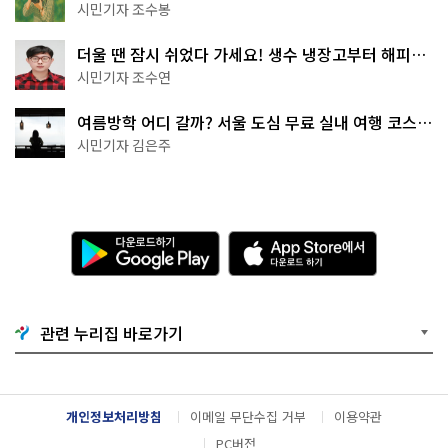
상작 공개!
시민기자 조수봉
더울 땐 잠시 쉬었다 가세요! 생수 냉장고부터 해피소
·무더위쉼터까지
시민기자 조수연
여름방학 어디 갈까? 서울 도심 무료 실내 여행 코스
추천
시민기자 김은주
다
A
운
p
로
p
드
S
하
t
기
o
관련 누리집 바로가기
G
r
o
e
o
에
g
서
l
다
개인정보처리방침
이메일 무단수집 거부
이용약관
e
운
P
로
PC버전