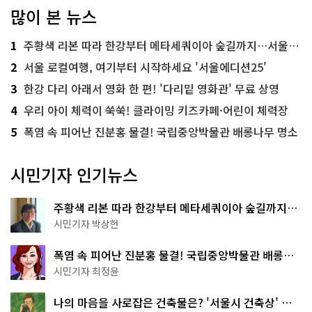
많이 본 뉴스
1
주황색 리본 따라 한강부터 메타세쿼이아 숲길까지…서울둘레길 15코스
2
서울 로컬여행, 여기부터 시작하세요 '서울에디션25'
3
한강 다리 아래서 영화 한 편! '다리밑 영화관' 무료 상영
4
우리 아이 체력이 쑥쑥! 클라이밍 키즈카페·어린이 체력장
5
폭염 속 피어난 진분홍 물결! 국립중앙박물관 배롱나무 명소
시민기자 인기뉴스
주황색 리본 따라 한강부터 메타세쿼이아 숲길까지…
서울둘레길 15코스
시민기자 박상현
폭염 속 피어난 진분홍 물결! 국립중앙박물관 배롱나
무 명소
시민기자 최정윤
나의 마음을 사로잡은 건축물은? '서울시 건축상' 수