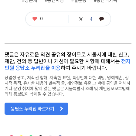
#상촌재
#통인시장
#필운동
#홍건익가옥
태
그
좋
0
카
트
페
아
카
위
이
요
오
터
스
톡
북
댓글은 자유로운 의견 공유의 장이므로 서울시에 대한 신고,
제안, 건의 등 답변이나 개선이 필요한 사항에 대해서는
전자
민원 응답소 누리집을 이용
하여 주시기 바랍니다.
상업성 광고, 저작권 침해, 저속한 표현, 특정인에 대한 비방, 명예훼손, 정
치적 목적, 유사한 내용의 반복적 글, 개인정보 유출,그 밖에 공익을 저해하
거나 운영 취지에 맞지 않는 댓글은 서울특별시 조례 및 개인정보보호법에
의해 통보없이 삭제될 수 있습니다.
응답소 누리집 바로가기