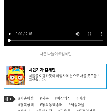
서촌 나들이 ©김세민
기
시민기자 김세민
사
서울을 여행하듯이 여행자의 눈으로 서울 곳곳을 보
작
고싶습니다.
성
자
프
로
기
필
태
#서촌마을
#서촌
#이상의집
#이상
사
그
관
#경복궁역
#통의동백송터
#세종마을
련