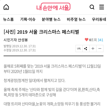
본
페
내
문
이
내
손
검
메
바
지
손
안
색
뉴
로
상
안
주
에
창
전
가
단
에
뉴스홈
기획·이슈
분야별 뉴스
비주얼 뉴스
우리동네
요
서
열
체
기
으
서
서
울
기
보
로
울
비
기
이
-
[사진] 2019 서울 크리스마스 페스티벌
스
동
서
바
울
좋
시민기자 안성봉
0
조회
341
로
시
아
가
대
발행일
2019.12.30. 17:31
요
기
페
S
글
글
표
수정일
2019.12.30. 17:31
이
N
자
자
소
지
S
크
크
통
U
공
기
기
포
올해로 5회째를 맞는 '2019 서울 크리스마스 페스티벌'이 12월13일
R
유
크
작
털
L
하
게
게
부터 2020년 1월01일 까지
복
기
변
변
사
경
경
청계광정(청계천 일대)에서 펼쳐지고 있다.
하
하
기
기
올해 축제 주제는 '산타와 함께 빛의 길을 걷다'이며 꿈,환희,산타,축
복,희망 등 5개의 테마존으로 구성해
대형 트리와 산타마을,눈꽃의 개화,소망등 띄우기 등 풍성한 볼거리