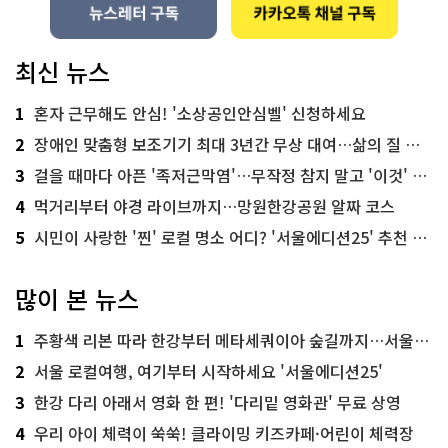
최신 뉴스
1
혼자 근무해도 안심! '소상공인안심벨' 신청하세요
2
장애인 맞춤형 보조기기 최대 3년간 무상 대여…삶의 질 높인다
3
걸을 때마다 아픈 '족저근막염'…무작정 참지 말고 '이것' 해보세요!
4
먹거리부터 야경 라이브까지…망원한강공원 알짜 코스
5
시민이 사랑한 '찐' 로컬 명소 어디? '서울에디션25' 추천 코스
많이 본 뉴스
1
주황색 리본 따라 한강부터 메타세쿼이아 숲길까지…서울둘레길 15코스
2
서울 로컬여행, 여기부터 시작하세요 '서울에디션25'
3
한강 다리 아래서 영화 한 편! '다리밑 영화관' 무료 상영
4
우리 아이 체력이 쑥쑥! 클라이밍 키즈카페·어린이 체력장