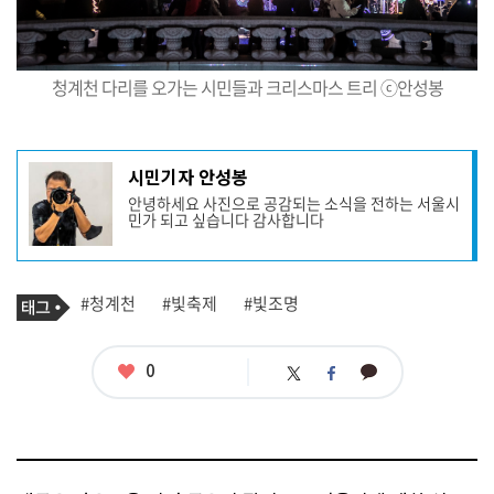
청계천 다리를 오가는 시민들과 크리스마스 트리 ⓒ안성봉
기
시민기자 안성봉
사
안녕하세요 사진으로 공감되는 소식을 전하는 서울시
작
민가 되고 싶습니다 감사합니다
성
자
프
로
기
필
태
#청계천
#빛축제
#빛조명
사
그
관
련
태
좋
0
카
트
페
그
아
카
위
이
요
오
터
스
톡
북