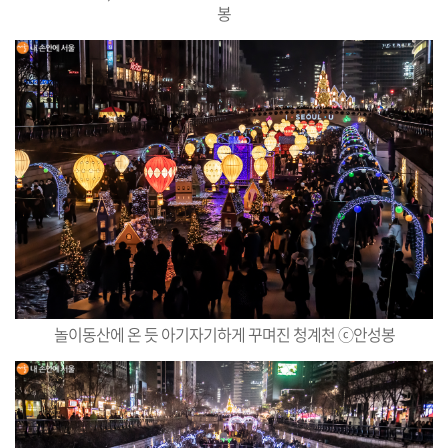
봉
놀이동산에 온 듯 아기자기하게 꾸며진 청계천 ⓒ안성봉