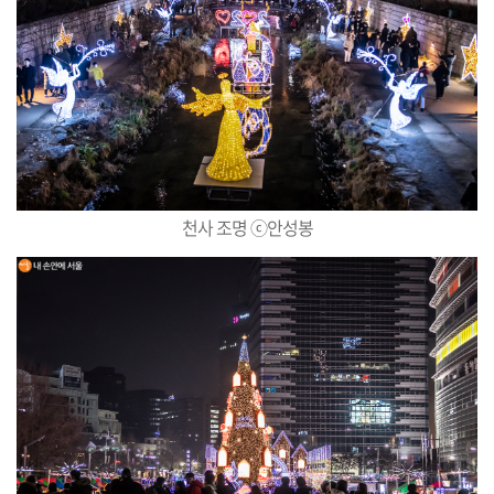
천사 조명 ⓒ안성봉