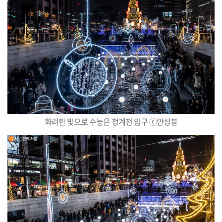
화려한 빛으로 수놓은 청계천 입구 ⓒ안성봉