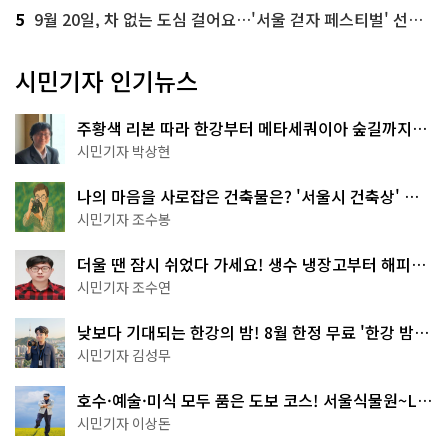
5
9월 20일, 차 없는 도심 걸어요…'서울 걷자 페스티벌' 선착순 5천명
시민기자 인기뉴스
주황색 리본 따라 한강부터 메타세쿼이아 숲길까지…
서울둘레길 15코스
시민기자 박상현
나의 마음을 사로잡은 건축물은? '서울시 건축상' 수
상작 공개!
시민기자 조수봉
더울 땐 잠시 쉬었다 가세요! 생수 냉장고부터 해피소
·무더위쉼터까지
시민기자 조수연
낮보다 기대되는 한강의 밤! 8월 한정 무료 '한강 밤
핑' 예약은?
시민기자 김성무
호수·예술·미식 모두 품은 도보 코스! 서울식물원~LG
아트센터~마곡테라스거리
시민기자 이상돈