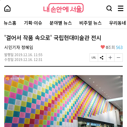
본
페
내
문
이
내
손
검
메
바
지
손
안
색
뉴
로
상
안
주
에
창
전
가
단
에
뉴스홈
기획·이슈
분야별 뉴스
비주얼 뉴스
우리동네
요
서
열
체
기
으
서
서
울
기
보
로
울
비
기
이
-
'걸어서 작품 속으로' 국립현대미술관 전시
스
동
서
바
울
좋
시민기자 정혜임
0
조회
563
로
시
아
가
대
발행일
2019.12.16. 11:55
요
기
페
S
글
글
표
수정일
2019.12.16. 12:31
이
N
자
자
소
지
S
크
크
통
U
공
기
기
포
R
유
크
작
털
L
하
게
게
복
기
변
변
사
경
경
하
하
기
기