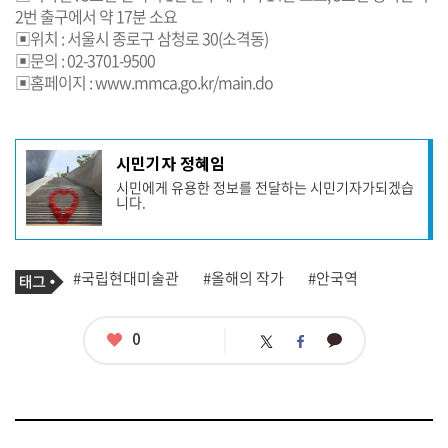
2번 출구에서 약 17분 소요
▣위치 : 서울시 종로구 삼청로 30(소격동)
▣문의 : 02-3701-9500
▣홈페이지 :
www.mmca.go.kr/main.do
기
시민기자 정혜임
사
시민에게 유용한 정보를 전달하는 시민기자가되겠습
작
니다.
성
자
프
로
기
필
태
#국립현대미술관
#올해의 작가
#안국역
사
그
관
련
태
좋
0
카
트
페
그
아
카
위
이
요
오
터
스
톡
북