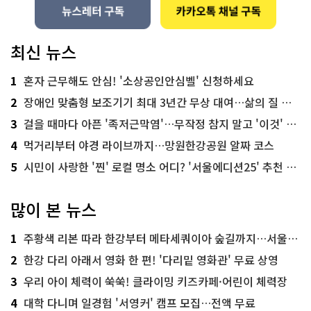
최신 뉴스
1
혼자 근무해도 안심! '소상공인안심벨' 신청하세요
2
장애인 맞춤형 보조기기 최대 3년간 무상 대여…삶의 질 높인다
3
걸을 때마다 아픈 '족저근막염'…무작정 참지 말고 '이것' 해보세요!
4
먹거리부터 야경 라이브까지…망원한강공원 알짜 코스
5
시민이 사랑한 '찐' 로컬 명소 어디? '서울에디션25' 추천 코스
많이 본 뉴스
1
주황색 리본 따라 한강부터 메타세쿼이아 숲길까지…서울둘레길 15코스
2
한강 다리 아래서 영화 한 편! '다리밑 영화관' 무료 상영
3
우리 아이 체력이 쑥쑥! 클라이밍 키즈카페·어린이 체력장
4
대학 다니며 일경험 '서영커' 캠프 모집…전액 무료