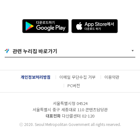
다
A
운
p
로
p
드
S
하
t
기
o
관련 누리집 바로가기
G
r
o
e
o
에
g
서
l
다
개인정보처리방침
이메일 무단수집 거부
이용약관
e
운
P
로
PC버전
l
드
a
하
y
기
서울특별시청 04524
서울특별시 중구 세종대로 110 콘텐츠담당관
대표전화
다산콜센터
02-120
ⓒ
2020. Seoul Metropolitan Government all rights reserved.