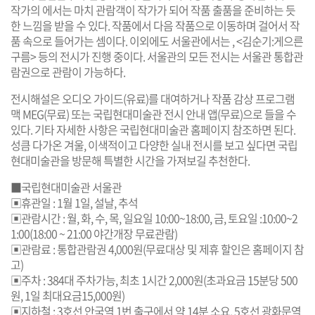
작가의
에서는 마치 관람객이 작가가 되어 작품 출품을 준비하는 듯
한 느낌을 받을 수 있다. 작품에서 다음 작품으로 이동하며 걸어서 작
품 속으로 들어가는 셈이다.
이외에도 서울관에서는
, <김순기:게으른
구름> 등의 전시가 진행 중이다. 서울관의 모든 전시는 서울관 통합관
람권으로 관람이 가능하다.
전시해설은 오디오 가이드(유료)를 대여하거나 작품 감상 프로그램
맥 MEG(무료) 또는 국립현대미술관 전시 안내 앱(무료)으로 들을 수
있다. 기타 자세한 사항은 국립현대미술관 홈페이지 참조하면 된다.
성큼 다가온 겨울, 이색적이고 다양한 실내 전시를 보고 싶다면 국립
현대미술관을 방문해 특별한 시간을 가져보길 추천한다.
■국립현대미술관 서울관
▣휴관일 : 1월 1일, 설날, 추석
▣관람시간 : 월, 화, 수, 목, 일요일 10:00~18:00, 금, 토요일 :10:00~2
1:00(18:00 ~ 21:00 야간개장 무료관람)
▣관람료 : 통합관람권 4,000원(무료대상 및 제휴 할인은 홈페이지 참
고)
▣주차 : 384대 주차가능, 최초 1시간 2,000원(초과요금 15분당 500
원, 1일 최대요금15,000원)
▣지하철 : 3호선 안국역 1번 출구에서 약 14분 소요, 5호선 광화문역