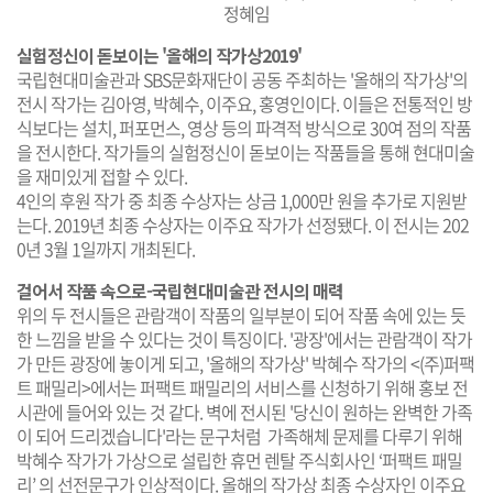
정혜임
실험정신이 돋보이는 '올해의 작가상2019'
국립현대미술관과 SBS문화재단이 공동 주최하는 '올해의 작가상'의
전시 작가는 김아영, 박혜수, 이주요, 홍영인이다. 이들은 전통적인 방
식보다는 설치, 퍼포먼스, 영상 등의 파격적 방식으로 30여 점의 작품
을 전시한다. 작가들의 실험정신이 돋보이는 작품들을 통해 현대미술
을 재미있게 접할 수 있다.
4인의 후원 작가 중 최종 수상자는 상금 1,000만 원을 추가로 지원받
는다. 2019년 최종 수상자는
이주요 작가가 선정됐다. 이 전시는 202
0년 3월 1일까지 개최된다.
걸어서 작품 속으로-국립현대미술관 전시의 매력
위의 두 전시들은 관람객이 작품의 일부분이 되어 작품 속에 있는 듯
한 느낌을 받을 수 있다는 것이 특징이다. '광장'에서는 관람객이 작가
가 만든 광장에 놓이게 되고, '올해의 작가상' 박혜수 작가의 <(주)퍼팩
트 패밀리>에서는 퍼팩트 패밀리의 서비스를 신청하기 위해 홍보 전
시관에 들어와 있는 것 같다. 벽에 전시된 '당신이 원하는 완벽한 가족
이 되어 드리겠습니다'라는 문구처럼 가족해체 문제를 다루기 위해
박혜수 작가가 가상으로 설립한 휴먼 렌탈 주식회사인 ‘퍼팩트 패밀
리’ 의 선전문구가 인상적이다. 올해의 작가상 최종 수상자인 이주요