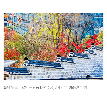
돌담 뒤로 무르익은 단풍 I. (덕수궁, 2019. 11. 26) ©박우영