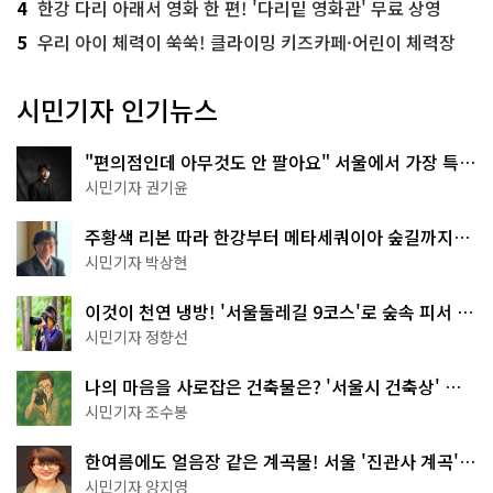
4
한강 다리 아래서 영화 한 편! '다리밑 영화관' 무료 상영
5
우리 아이 체력이 쑥쑥! 클라이밍 키즈카페·어린이 체력장
시민기자 인기뉴스
"편의점인데 아무것도 안 팔아요" 서울에서 가장 특별
한 편의점의 정체
시민기자 권기윤
주황색 리본 따라 한강부터 메타세쿼이아 숲길까지…
서울둘레길 15코스
시민기자 박상현
이것이 천연 냉방! '서울둘레길 9코스'로 숲속 피서 떠
나볼까
시민기자 정향선
나의 마음을 사로잡은 건축물은? '서울시 건축상' 수
상작 공개!
시민기자 조수봉
한여름에도 얼음장 같은 계곡물! 서울 '진관사 계곡'이
천국이네~
시민기자 양지영