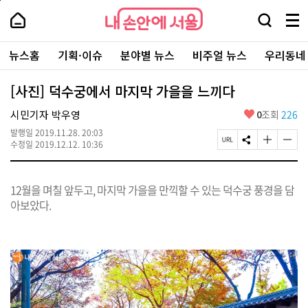
본
페
내
문
이
내
손
검
메
바
지
손
안
색
뉴
로
상
안
주
에
창
전
가
단
에
뉴스홈
기획·이슈
분야별 뉴스
비주얼 뉴스
우리동네
요
서
열
체
기
으
서
서
울
기
보
로
울
비
기
이
-
[사진] 덕수궁에서 마지막 가을을 느끼다
스
동
서
바
울
좋
시민기자 박우영
0
조회
226
로
시
아
가
대
발행일
2019.11.28. 20:03
요
기
페
S
글
글
표
수정일
2019.12.12. 10:36
이
N
자
자
소
지
S
크
크
통
U
공
기
기
포
12월을 며칠 앞두고, 마지막 가을을 만끽할 수 있는 덕수궁 풍경을 담
R
유
크
작
털
L
하
게
게
아보았다.
복
기
변
변
사
경
경
하
하
기
기