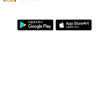
다
A
운
p
로
p
드
S
하
t
기
o
관련 누리집 바로가기
G
r
o
e
o
에
g
서
l
다
개인정보처리방침
이메일 무단수집 거부
이용약관
e
운
P
로
PC버전
l
드
a
하
y
기
서울특별시청 04524
서울특별시 중구 세종대로 110 콘텐츠담당관
대표전화
다산콜센터
02-120
ⓒ
2020. Seoul Metropolitan Government all rights reserved.