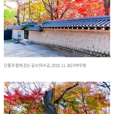
단풍과 함께 걷는 길 II (덕수궁, 2019. 11. 26) ©박우영