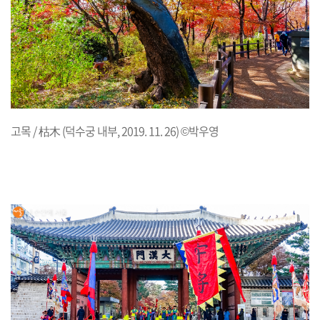
고목 / 枯木 (덕수궁 내부, 2019. 11. 26) ©박우영