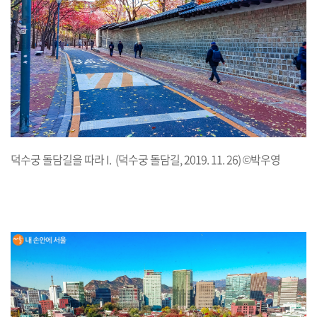
덕수궁 돌담길을 따라 I. (덕수궁 돌담길, 2019. 11. 26) ©박우영