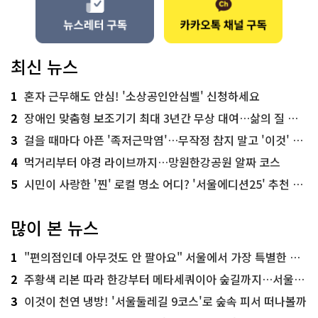
최신 뉴스
1
혼자 근무해도 안심! '소상공인안심벨' 신청하세요
2
장애인 맞춤형 보조기기 최대 3년간 무상 대여…삶의 질 높인다
3
걸을 때마다 아픈 '족저근막염'…무작정 참지 말고 '이것' 해보세요!
4
먹거리부터 야경 라이브까지…망원한강공원 알짜 코스
5
시민이 사랑한 '찐' 로컬 명소 어디? '서울에디션25' 추천 코스
많이 본 뉴스
1
"편의점인데 아무것도 안 팔아요" 서울에서 가장 특별한 편의점의 정체
2
주황색 리본 따라 한강부터 메타세쿼이아 숲길까지…서울둘레길 15코스
3
이것이 천연 냉방! '서울둘레길 9코스'로 숲속 피서 떠나볼까