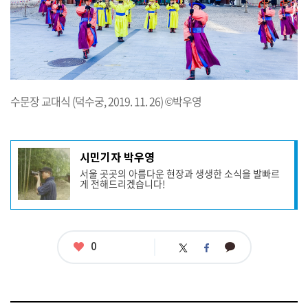
수문장 교대식 (덕수궁, 2019. 11. 26) ©박우영
기
시민기자 박우영
사
서울 곳곳의 아름다운 현장과 생생한 소식을 발빠르
작
게 전해드리겠습니다!
성
자
프
로
필
좋
0
카
트
페
아
카
위
이
요
오
터
스
톡
북