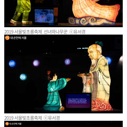
2019 서울빛초롱축제 선녀와나무꾼 ⓒ유서경
2019 서울빛초롱축제 ⓒ유서경