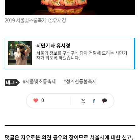
2019 서울빛초롱축제 ⓒ유서경
기
시민기자 유서경
사
서울의 정보를 구석구석 담아 전달해 드리는 시민기
작
자가 되도록 하겠습니다.
성
자
프
로
기
필
태
#서울빛초롱축제
#청계천등불축제
사
그
관
련
태
좋
0
카
트
페
그
아
카
위
이
요
오
터
스
톡
북
댓글은 자유로운 의견 공유의 장이므로 서울시에 대한 신고,