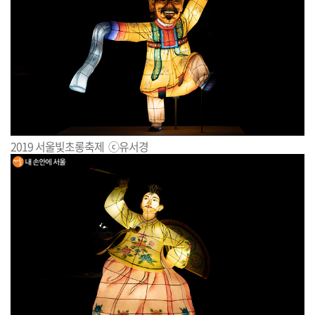
2019 서울빛초롱축제 ⓒ유서경