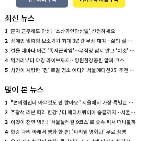
최신 뉴스
1
혼자 근무해도 안심! '소상공인안심벨' 신청하세요
2
장애인 맞춤형 보조기기 최대 3년간 무상 대여…삶의 질 높인다
3
걸을 때마다 아픈 '족저근막염'…무작정 참지 말고 '이것' 해보세요!
4
먹거리부터 야경 라이브까지…망원한강공원 알짜 코스
5
시민이 사랑한 '찐' 로컬 명소 어디? '서울에디션25' 추천 코스
많이 본 뉴스
1
"편의점인데 아무것도 안 팔아요" 서울에서 가장 특별한 편의점의 정체
2
주황색 리본 따라 한강부터 메타세쿼이아 숲길까지…서울둘레길 15코스
3
이것이 천연 냉방! '서울둘레길 9코스'로 숲속 피서 떠나볼까
4
한강 다리 아래서 영화 한 편! '다리밑 영화관' 무료 상영