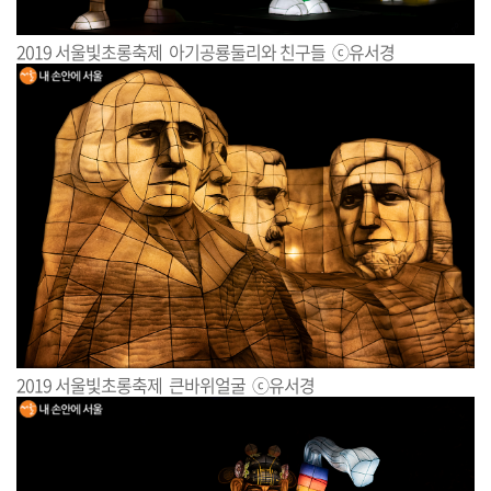
2019 서울빛초롱축제 아기공룡둘리와 친구들 ⓒ유서경
2019 서울빛초롱축제 큰바위얼굴 ⓒ유서경