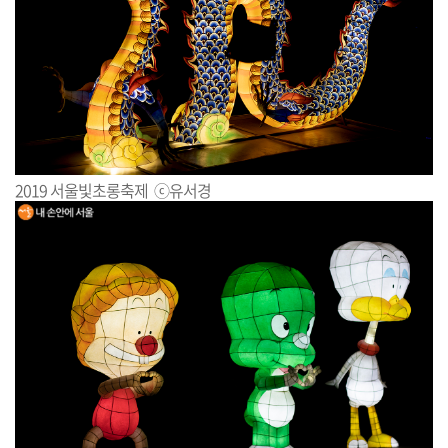
2019 서울빛초롱축제 ⓒ유서경