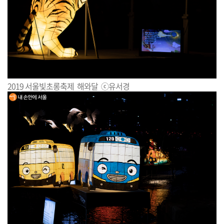
2019 서울빛초롱축제 해와달 ⓒ유서경