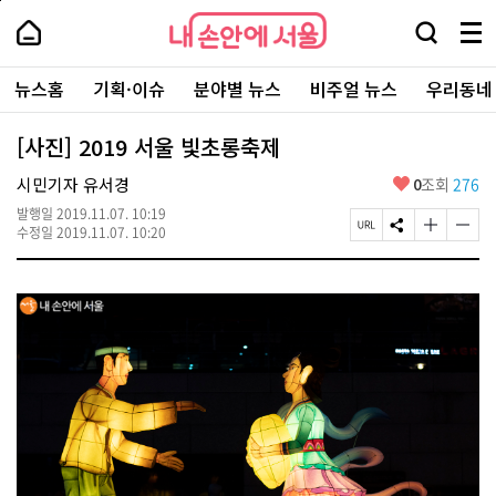
본
페
내
문
이
내
손
검
메
바
지
손
안
색
뉴
로
상
안
주
에
창
전
가
단
에
뉴스홈
기획·이슈
분야별 뉴스
비주얼 뉴스
우리동네
요
서
열
체
기
으
서
서
울
기
보
로
울
비
기
이
-
[사진] 2019 서울 빛초롱축제
스
동
서
바
울
좋
시민기자 유서경
0
조회
276
로
시
아
가
대
발행일
2019.11.07. 10:19
요
기
페
S
글
글
표
수정일
2019.11.07. 10:20
이
N
자
자
소
지
S
크
크
통
U
공
기
기
포
R
유
크
작
털
L
하
게
게
복
기
변
변
사
경
경
하
하
기
기