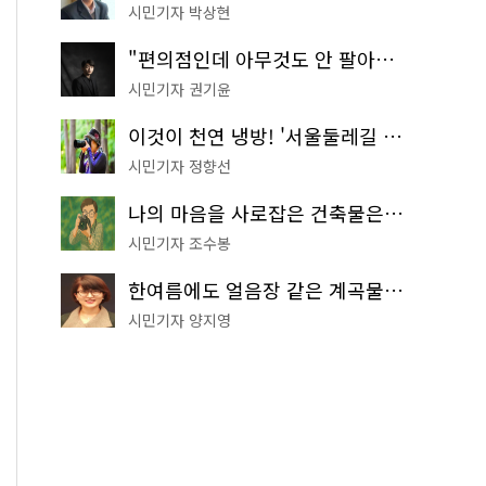
시민기자 박상현
"편의점인데 아무것도 안 팔아요" 서울에서 가장 특별한 편의점의 정체
시민기자 권기윤
이것이 천연 냉방! '서울둘레길 9코스'로 숲속 피서 떠나볼까
시민기자 정향선
나의 마음을 사로잡은 건축물은? '서울시 건축상' 수상작 공개!
시민기자 조수봉
한여름에도 얼음장 같은 계곡물! 서울 '진관사 계곡'이 천국이네~
시민기자 양지영