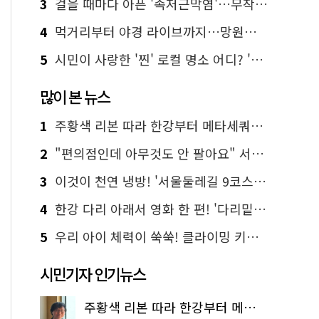
3
걸을 때마다 아픈 '족저근막염'…무작정 참지 말고 '이것' 해보세요!
4
먹거리부터 야경 라이브까지…망원한강공원 알짜 코스
5
시민이 사랑한 '찐' 로컬 명소 어디? '서울에디션25' 추천 코스
많이 본 뉴스
1
주황색 리본 따라 한강부터 메타세쿼이아 숲길까지…서울둘레길 15코스
2
"편의점인데 아무것도 안 팔아요" 서울에서 가장 특별한 편의점의 정체
3
이것이 천연 냉방! '서울둘레길 9코스'로 숲속 피서 떠나볼까
4
한강 다리 아래서 영화 한 편! '다리밑 영화관' 무료 상영
5
우리 아이 체력이 쑥쑥! 클라이밍 키즈카페·어린이 체력장
시민기자 인기뉴스
주황색 리본 따라 한강부터 메타세쿼이아 숲길까지…서울둘레길 15코스