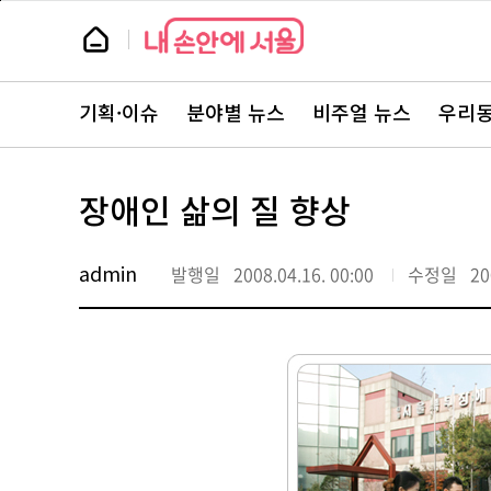
본
페
문
이
뉴
바
지
스
로
상
룸
가
단
뉴
기
으
스
로
기획·이슈
분야별 뉴스
비주얼 뉴스
우리동
주
이
요
동
서
비
스
장애인 삶의 질 향상
바
로
가
기
admin
발행일
2008.04.16. 00:00
수정일
20