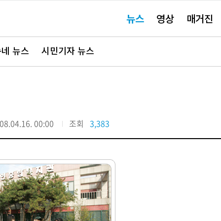
주
뉴스
영상
매거진
요
서
비
스
바
네 뉴스
시민기자 뉴스
로
가
기"
08.04.16. 00:00
조회
3,383