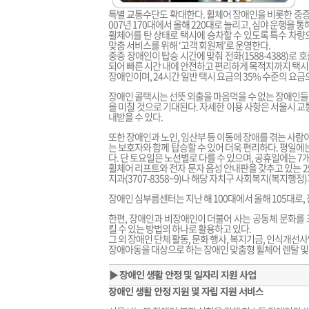
특별 교통수단도 확대한다. 휠체어 장애인을 비롯한 중증
007년 170대에서 올해 220대로 늘리고, 심야 운행을 
휠체어를 탄 상태로 택시에 승차할 수 있도록 특수 차량
맞춤 서비스를 위해 ‘고객 회원제’로 운영한다.
중증 장애인이 탑승 시간에 맞춰 전화(1588-4388)
되어 빠른 시간 내에 안전하고 편리하게 목적지까지 택시를
장애인이며, 24시간 일반 택시 요금의 35% 수준의 요금
장애인 콜택시는 선뜻 외출을 마음먹을 수 없는 장애인들
을 미칠 것으로 기대된다. 자세한 이용 사항은 서울시 교통운
내받을 수 있다.
또한 장애인과 노인, 임산부 등 이동에 장애를 겪는 사람
는 보호자와 함께 탑승할 수 있어 더욱 편리하다. 평일에는
다. 단 토요일은 노선별로 다를 수 있으며, 공휴일에는 7
휠체어 리프트와 전자 문자 음성 안내판을 갖추고 있는 2
지과(3707-8358~9)나 해당 자치구 사회복지(복지행정)
장애인 심부름센터는 지난 해 100대에서 올해 105대로, 
한편, 장애인과 비장애인이 더불어 사는 공동체 문화를
킬 수 있는 방법의 하나로 활용하고 있다.
그 외 장애인 단체 활동, 문화 행사, 복지기금, 인식개선사업
장애아동을 대상으로 하는 장애인 맞춤형 휠체어 렌탈 및 
▶
장애인 생활 안정 및 일자리 지원 사업
장애인 생활 안정 지원 및 자립 지원 서비스