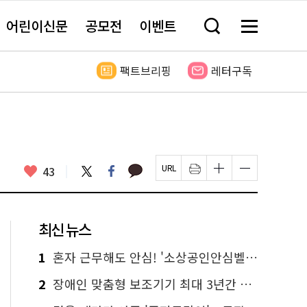
어린이신문
공모전
이벤트
검
메
색
뉴
창
전
열
체
팩트브리핑
레터구독
기
보
기
카
좋
트
페
43
페
인
글
글
카
위
이
아
이
쇄
자
자
오
터
스
요
지
하
크
크
톡
북
U
기
기
기
R
새
크
작
L
창
게
게
최신 뉴스
복
열
변
변
사
림
경
경
하
하
1
혼자 근무해도 안심! '소상공인안심벨' 신청하세요
기
기
2
장애인 맞춤형 보조기기 최대 3년간 무상 대여…삶의 질 높인다