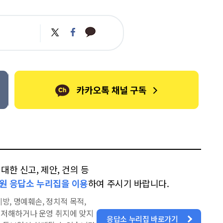
카
트
페
카
위
이
오
터
스
톡
북
한 신고, 제안, 건의 등
원 응답소 누리집을 이용
하여 주시기 바랍니다.
방, 명예훼손, 정치적 목적,
을 저해하거나 운영 취지에 맞지
응답소 누리집 바로가기