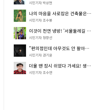
시민기자 박상현
나의 마음을 사로잡은 건축물은? '서울시 건축상' 수상작 공개!
시민기자 조수봉
이것이 천연 냉방! '서울둘레길 9코스'로 숲속 피서 떠나볼까
시민기자 정향선
"편의점인데 아무것도 안 팔아요" 서울에서 가장 특별한 편의점의 정체
시민기자 권기윤
더울 땐 잠시 쉬었다 가세요! 생수 냉장고부터 해피소·무더위쉼터까지
시민기자 조수연