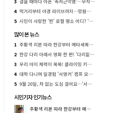
3
걸을 때마다 아픈 '족저근막염'…무작정 참지 말고 '이것' 해보세요!
4
먹거리부터 야경 라이브까지…망원한강공원 알짜 코스
5
시민이 사랑한 '찐' 로컬 명소 어디? '서울에디션25' 추천 코스
많이 본 뉴스
1
주황색 리본 따라 한강부터 메타세쿼이아 숲길까지…서울둘레길 15코스
2
한강 다리 아래서 영화 한 편! '다리밑 영화관' 무료 상영
3
우리 아이 체력이 쑥쑥! 클라이밍 키즈카페·어린이 체력장
4
대학 다니며 일경험 '서영커' 캠프 모집…전액 무료
5
9월 20일, 차 없는 도심 걸어요…'서울 걷자 페스티벌' 선착순 5천명
시민기자 인기뉴스
주황색 리본 따라 한강부터 메타세쿼이아 숲길까지…서울둘레길 15코스