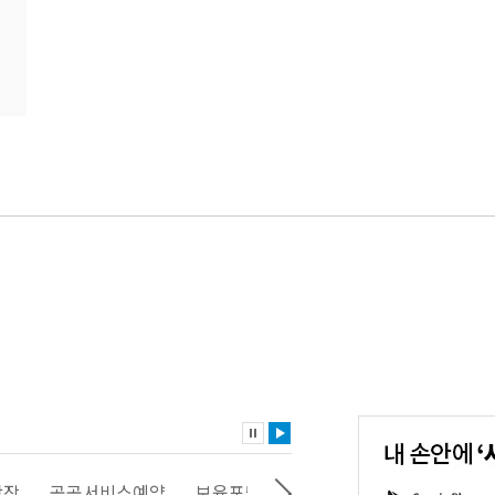
내
손
안
에
'서
광장
공공서비스예약
보육포털
일자리포털
문화포털