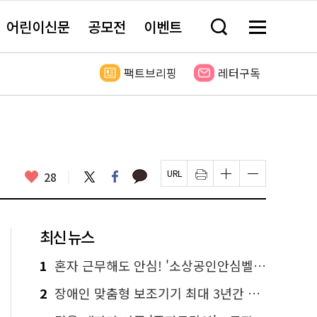
어린이신문
공모전
이벤트
검
메
색
뉴
창
전
열
체
팩트브리핑
레터구독
기
보
기
카
좋
트
페
28
페
인
글
글
카
위
이
아
이
쇄
자
자
오
터
스
요
지
하
크
크
톡
북
U
기
기
기
R
새
크
작
L
창
게
게
최신 뉴스
복
열
변
변
사
림
경
경
하
하
1
혼자 근무해도 안심! '소상공인안심벨' 신청하세요
기
기
2
장애인 맞춤형 보조기기 최대 3년간 무상 대여…삶의 질 높인다