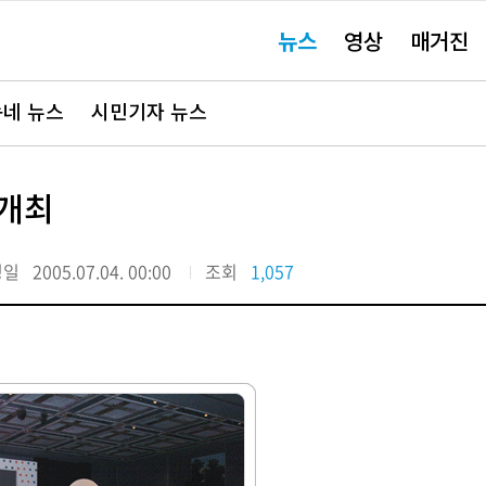
주
뉴스
영상
매거진
요
서
비
스
바
네 뉴스
시민기자 뉴스
로
가
기"
 개최
정일
2005.07.04. 00:00
조회
1,057