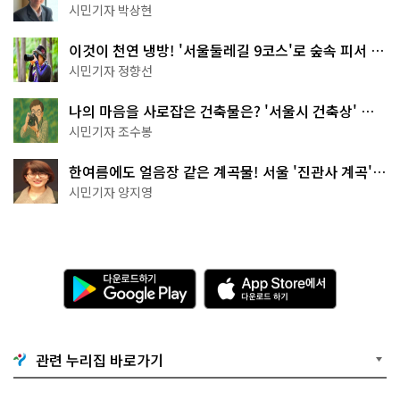
서울둘레길 15코스
시민기자 박상현
이것이 천연 냉방! '서울둘레길 9코스'로 숲속 피서 떠
나볼까
시민기자 정향선
나의 마음을 사로잡은 건축물은? '서울시 건축상' 수
상작 공개!
시민기자 조수봉
한여름에도 얼음장 같은 계곡물! 서울 '진관사 계곡'이
천국이네~
시민기자 양지영
다
A
운
p
로
p
드
S
하
t
기
o
관련 누리집 바로가기
G
r
o
e
o
에