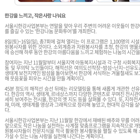
한강을 느끼고, 작은사랑 나눠요
서울시한강사업본부는 연말을 맞아 우리 주변의 어려운 이웃들이 한강
를 즐길 수 있는 ‘한강나눔 문화투어’를 개최한다.
8일(토)~16일(일), 총7회에 걸쳐 열리는 이 프로그램은 1,100명의 시설
원봉사자를 위한 것이다. 소외계층과 자원봉사자를 초청, 한강의 명물
에 승선해 하루 동안 한강의 아름다움을 느끼고 체험하는 나눔의 시간을
참여자는 지난 11월말부터 서울지역 아동복지시설과 각 구청 사회복
동 및 무의탁 노인들이다. 해적선은 여의도선착장~밤섬~난지~선유도
생태계 보전지역인 밤섬을 돌아보면서 한강에 서식하는 겨울철새도 보고
해 웃음꽃을 피우는 시간을 만들 계획이다.
45분 정도의 해적선 승선 뒤에는 리모델링을 통해 새롭게 개관한 선
다. 한강의 역사, 생태계, 르네상스까지 다양한 콘텐츠로 꾸며진 전시관
세히 보여주는 전시물, 한강의 옛 지도 등을 살펴볼 수 있다. 또, 지하전
재, 미래, 생태계를 영상과 그래픽으로 정리해 놓았고, 현대적 감각을 
다.
서울시한강사업본부는 지난 11월말 한강에서 재배된 배추와 무를 어려
앞으로도 작은 나눔을 실천하는 사계절 맞춤프로그램을 지속적으로 개발
원봉사자들이 전문지식을 적극 활용한 봉사활동을 펼칠 수 있도록 해 
가설 수 있는 나눔 사랑을 실천해 나간다는 계획이다.