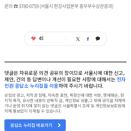
문의 ☎ 3780-0759 (서울시 한강사업본부 총무부수상관광과)
좋
45
카
트
페
아
카
위
이
요
오
터
스
톡
북
댓글은 자유로운 의견 공유의 장이므로 서울시에 대한 신고,
제안, 건의 등 답변이나 개선이 필요한 사항에 대해서는
전자
민원 응답소 누리집을 이용
하여 주시기 바랍니다.
상업성 광고, 저작권 침해, 저속한 표현, 특정인에 대한 비방, 명예훼손, 정
치적 목적, 유사한 내용의 반복적 글, 개인정보 유출,그 밖에 공익을 저해하
거나 운영 취지에 맞지 않는 댓글은 서울특별시 조례 및 개인정보보호법에
의해 통보없이 삭제될 수 있습니다.
응답소 누리집 바로가기