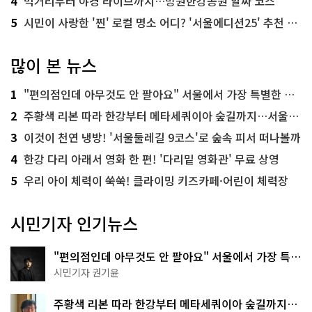
4
먹거리부터 야경 라이브까지…망원한강공원 알짜 코스
5
시민이 사랑한 '찐' 로컬 명소 어디? '서울에디션25' 추천 코스
많이 본 뉴스
1
"편의점인데 아무것도 안 팔아요" 서울에서 가장 특별한 편의점의 정체
2
주황색 리본 따라 한강부터 메타세쿼이아 숲길까지…서울둘레길 15코스
3
이것이 천연 냉방! '서울둘레길 9코스'로 숲속 피서 떠나볼까
4
한강 다리 아래서 영화 한 편! '다리밑 영화관' 무료 상영
5
우리 아이 체력이 쑥쑥! 클라이밍 키즈카페·어린이 체력장
시민기자 인기뉴스
"편의점인데 아무것도 안 팔아요" 서울에서 가장 특별
한 편의점의 정체
시민기자 권기윤
주황색 리본 따라 한강부터 메타세쿼이아 숲길까지…