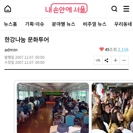
본
페
내
문
이
내
손
검
메
바
지
손
안
색
뉴
로
상
안
주
에
창
전
가
단
에
뉴스홈
기획·이슈
분야별 뉴스
비주얼 뉴스
우리동네
요
서
열
체
기
으
서
서
울
기
보
로
울
비
기
이
-
한강나눔 문화투어
스
동
서
바
울
좋
admin
45
조회
2,116
로
시
아
가
대
발행일
2007.12.07. 00:00
요
기
페
S
글
글
표
수정일
2007.12.07. 00:00
이
N
자
자
소
지
S
크
크
통
U
공
기
기
포
R
유
크
작
털
L
하
게
게
복
기
변
변
사
경
경
하
하
기
기