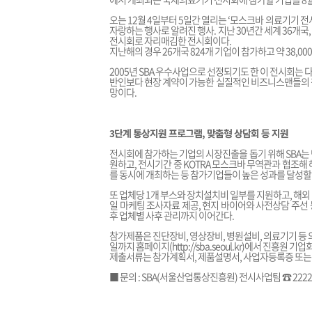
오는 12월 4일부터 5일간 열리는 ‘모스크바 의료기기 전시회(
자랑하는 행사로 알려진 행사. 지난 30년간 세계 36개국
전시회로 자리매김한 전시회이다.
지난해의 경우 26개국 824개 기업이 참가하고 약 38,
2005년 SBA 우수사업으로 선정되기도 한 이 전시회는 
반인보다 현장 계약이 가능한 실질적인 비즈니스맨들의 
망이다.
3단계 통상지원 프로그램, 맞춤형 상담회 등 지원
전시회에 참가하는 기업의 시장진출을 돕기 위해 SBA는 
원하고, 전시기간 중 KOTRA 모스크바 무역관과 협조해
를 동시에 개최하는 등 참가기업들이 높은 성과를 달성할
또 업체당 1개 부스와 장치설치비 일부를 지원하고, 해외 
일 마케팅 조사자료 제공, 현지 바이어와 사전상담 주선
후 업체별 사후 관리까지 이어간다.
참가제품은 진단장비, 영상장비, 병원설비, 의료기기 등 의
일까지 홈페이지(
http://sba.seoul.kr
)에서 진흥원 기업회
제출서류는 참가계획서, 제품설명서, 사업자등록증 또는 공
■ 문의 : SBA(서울산업통상진흥원) 전시사업팀 ☎ 2222-378