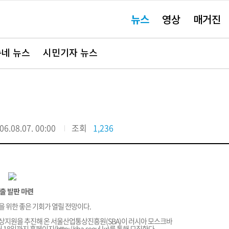
주
뉴스
영상
매거진
요
서
비
스
바
네 뉴스
시민기자 뉴스
로
가
기"
06.08.07. 00:00
조회
1,236
출 발판 마련
 위한 좋은 기회가 열릴 전망이다.
상지원을 추진해 온 서울산업통상진흥원(SBA)이 러시아 모스크바
 18일까지 홈페이지(
http://sba.seoul.kr
)를 통해 모집한다.