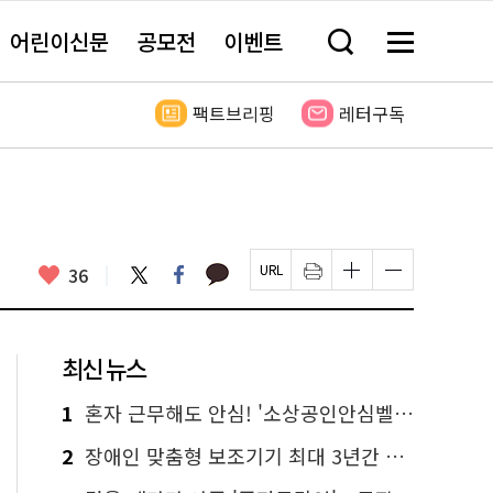
어린이신문
공모전
이벤트
검
메
색
뉴
창
전
열
체
팩트브리핑
레터구독
기
보
기
카
좋
트
페
36
페
인
글
글
카
위
이
아
이
쇄
자
자
오
터
스
요
지
하
크
크
톡
북
U
기
기
기
R
새
크
작
L
창
게
게
최신 뉴스
복
열
변
변
사
림
경
경
하
하
1
혼자 근무해도 안심! '소상공인안심벨' 신청하세요
기
기
2
장애인 맞춤형 보조기기 최대 3년간 무상 대여…삶의 질 높인다