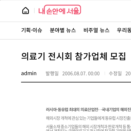
본
페
문
이
뉴
바
지
스
로
상
룸
가
단
뉴
기
으
스
로
기획·이슈
분야별 뉴스
비주얼 뉴스
우리동
주
이
요
동
서
비
스
의료기 전시회 참가업체 모집
바
로
가
기
admin
발행일
2006.08.07. 00:00
수정일
20
러시아·동유럽 최대의 의료산업전…국내기업의 해외진
해외시장 개척에 관심 있는 기업들에게 동유럽 시장진출을
서울소재 중소기업들의 해외 시장개척과 판로개척 등 통
에서 개최되는 국제의료기기 전시회에 참가할 기업을 8월