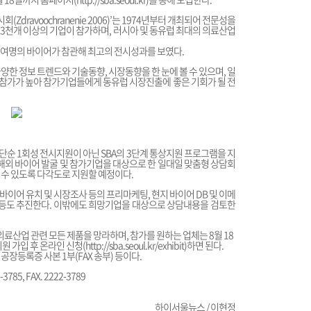
Zdravoochranenie 2006)’는 1974년부터 개최되어 전문성을
, 3천개 이상의 기업이 참가하며, 러시아 및 동유럽 최대의 의료산업
000여명의 바이어가 참관해 최고의 전시성과를 보였다.
다양한 정보 트렌드와 기술동향, 시장동향을 한 눈에 볼 수 있으며, 일
참가가 높아 참가기업들에게 동유럽 시장진출에 좋은 기회가 될 전
단순 1회성 전시지원이 아닌 SBA의 3단계 통상지원 프로그램을 지
 해외 바이어 발굴 및 참가기업을 대상으로 한 일대일 맞춤형 상담회
 수 있도록 다각도로 지원할 예정이다.
바이어 유치 및 시장조사 등의 프리마케팅, 현지 바이어 DB 및 이메
 등도 추진한다. 이밖에도 희망기업을 대상으로 상담내용을 검토한
료산업 관련 모든 제품을 망라하며, 참가를 원하는 업체는 8월 18
원 가입 후 온라인 신청(
http://sba.seoul.kr/exhibit
)하면 된다.
장등록증 사본 1부(FAX 송부) 등이다.
5, FAX. 2222-3789
하이서울뉴스 / 이현정