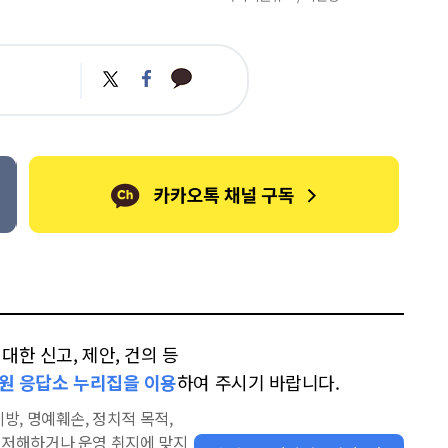
카
트
페
카
위
이
오
터
스
톡
북
한 신고, 제안, 건의 등
원 응답소 누리집을 이용
하여 주시기 바랍니다.
방, 명예훼손, 정치적 목적,
을 저해하거나 운영 취지에 맞지