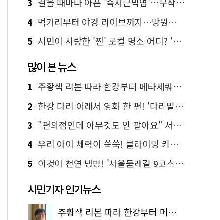
3
걸을 때마다 아픈 '족저근막염'…무작정 참지 말고 '이것' 해보세요!
4
먹거리부터 야경 라이브까지…망원한강공원 알짜 코스
5
시민이 사랑한 '찐' 로컬 명소 어디? '서울에디션25' 추천 코스
많이 본 뉴스
1
주황색 리본 따라 한강부터 메타세쿼이아 숲길까지…서울둘레길 15코스
2
한강 다리 아래서 영화 한 편! '다리밑 영화관' 무료 상영
3
"편의점인데 아무것도 안 팔아요" 서울에서 가장 특별한 편의점의 정체
4
우리 아이 체력이 쑥쑥! 클라이밍 키즈카페·어린이 체력장
5
이것이 천연 냉방! '서울둘레길 9코스'로 숲속 피서 떠나볼까
시민기자 인기뉴스
주황색 리본 따라 한강부터 메타세쿼이아 숲길까지…서울둘레길 15코스