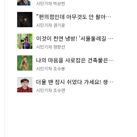
시민기자 박상현
"편의점인데 아무것도 안 팔아요" 서울에서 가장 특별한 편의점의 정체
시민기자 권기윤
이것이 천연 냉방! '서울둘레길 9코스'로 숲속 피서 떠나볼까
시민기자 정향선
나의 마음을 사로잡은 건축물은? '서울시 건축상' 수상작 공개!
시민기자 조수봉
더울 땐 잠시 쉬었다 가세요! 생수 냉장고부터 해피소·무더위쉼터까지
시민기자 조수연