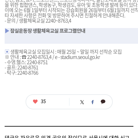
을 위한 힙합댄스, 학생농구, 학생검도, 유아 및 초등학생 발레 등이 있다
이에 오는 6월 1일부터 시작되는 강습회원을 26일부터 6월1일까지 선
타 자세한 사항은 전화 및 방문하여 주시면 친절하게 안내해준다.
- 문의 / 생활체육교실 2240~8763,4
▶
잠실운동장 생활체육교실 프로그램안내
▣
생활체육교실 모집일시 : 매월 25일 ~ 말일 까지 선착순 모집
※ 안내 : ☎ 2240-8763,4 / e - stadium.seoul.go.kr
- 수영.헬스: 2240-8751
- 골프: 2240-8761
- 탁구: 2240-8766
좋
35
카
트
페
아
카
위
이
요
오
터
스
톡
북
댓글은 자유로운 의견 공유의 장이므로 서울시에 대한 신고,