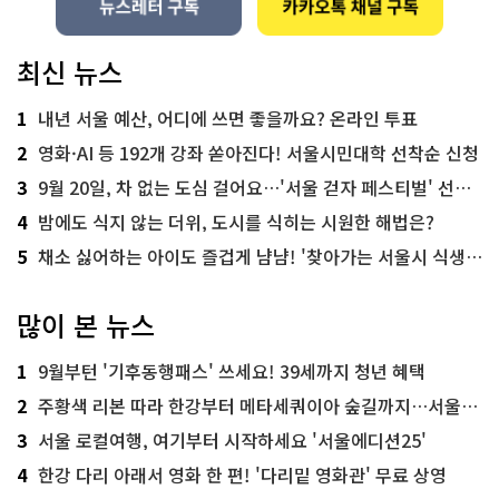
최신 뉴스
1
내년 서울 예산, 어디에 쓰면 좋을까요? 온라인 투표
2
영화·AI 등 192개 강좌 쏟아진다! 서울시민대학 선착순 신청
3
9월 20일, 차 없는 도심 걸어요…'서울 걷자 페스티벌' 선착순 5천명
4
밤에도 식지 않는 더위, 도시를 식히는 시원한 해법은?
5
채소 싫어하는 아이도 즐겁게 냠냠! '찾아가는 서울시 식생활 교육' 현장
많이 본 뉴스
1
9월부턴 '기후동행패스' 쓰세요! 39세까지 청년 혜택
2
주황색 리본 따라 한강부터 메타세쿼이아 숲길까지…서울둘레길 15코스
3
서울 로컬여행, 여기부터 시작하세요 '서울에디션25'
4
한강 다리 아래서 영화 한 편! '다리밑 영화관' 무료 상영