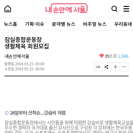
본
페
내
문
이
내
손
검
메
바
지
손
안
색
뉴
로
상
안
주
에
창
전
가
단
에
뉴스홈
기획·이슈
분야별 뉴스
비주얼 뉴스
우리동네
요
서
열
체
기
으
서
서
울
기
보
로
울
비
기
이
-
잠실종합운동장
스
동
서
생활체육 회원모집
바
울
로
시
가
좋
내손안에서울
35
조회
1,946
대
기
아
표
발행일
2004.05.25. 00:00
요
소
페
S
글
글
수정일
2004.05.25. 00:00
통
이
N
자
자
포
지
S
크
크
털
U
공
기
기
R
유
크
작
L
하
게
게
복
기
변
변
사
경
경
하
하
⊙
26일부터 선착순...강습비 저렴
기
기
잠실종합운동장에서는 시민들을 위해 저렴한 강습비로 생활체육교실을 
우수한 경력의 국가대표 출신 강사진으로 구성된 각 강좌에는 한국무용 (
민턴, 검도, 요가, 스포츠댄스, 스포츠경락마사지, 열린노래교실 등의 성