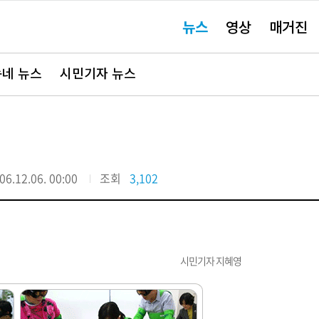
주
뉴스
영상
매거진
요
서
비
스
바
네 뉴스
시민기자 뉴스
로
가
기"
06.12.06. 00:00
조회
3,102
시민기자 지혜영