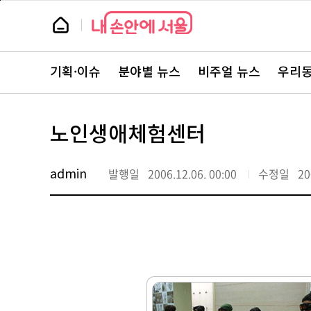
본
페
문
이
뉴
바
지
스
로
상
룸
가
단
뉴
기
으
스
로
기획·이슈
분야별 뉴스
비주얼 뉴스
우리동
주
이
요
동
서
비
스
노인생애체험센터
바
로
가
기
admin
발행일
2006.12.06. 00:00
수정일
20