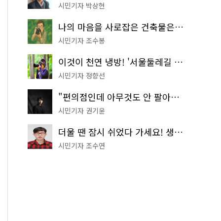
시민기자 박상현
나의 마음을 사로잡은 건축물은? '서울시 건축상' 수상작 공개!
시민기자 조수봉
이것이 천연 냉방! '서울둘레길 9코스'로 숲속 피서 떠나볼까
시민기자 정향선
"편의점인데 아무것도 안 팔아요" 서울에서 가장 특별한 편의점의 정체
시민기자 권기윤
더울 땐 잠시 쉬었다 가세요! 생수 냉장고부터 해피소·무더위쉼터까지
시민기자 조수연