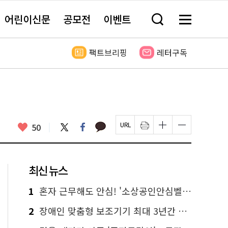
어린이신문
공모전
이벤트
검
메
색
뉴
창
전
열
체
팩트브리핑
레터구독
기
보
기
카
좋
트
페
50
페
인
글
글
카
위
이
아
이
쇄
자
자
오
터
스
요
지
하
크
크
톡
북
U
기
기
기
R
새
크
작
L
창
게
게
최신 뉴스
복
열
변
변
사
림
경
경
하
하
1
혼자 근무해도 안심! '소상공인안심벨' 신청하세요
기
기
2
장애인 맞춤형 보조기기 최대 3년간 무상 대여…삶의 질 높인다