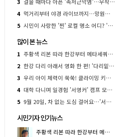
3
걸을 때마다 아픈 '족저근막염'…무작정 참지 말고 '이것' 해보세요!
4
먹거리부터 야경 라이브까지…망원한강공원 알짜 코스
5
시민이 사랑한 '찐' 로컬 명소 어디? '서울에디션25' 추천 코스
많이 본 뉴스
1
주황색 리본 따라 한강부터 메타세쿼이아 숲길까지…서울둘레길 15코스
2
한강 다리 아래서 영화 한 편! '다리밑 영화관' 무료 상영
3
우리 아이 체력이 쑥쑥! 클라이밍 키즈카페·어린이 체력장
4
대학 다니며 일경험 '서영커' 캠프 모집…전액 무료
5
9월 20일, 차 없는 도심 걸어요…'서울 걷자 페스티벌' 선착순 5천명
시민기자 인기뉴스
주황색 리본 따라 한강부터 메타세쿼이아 숲길까지…서울둘레길 15코스