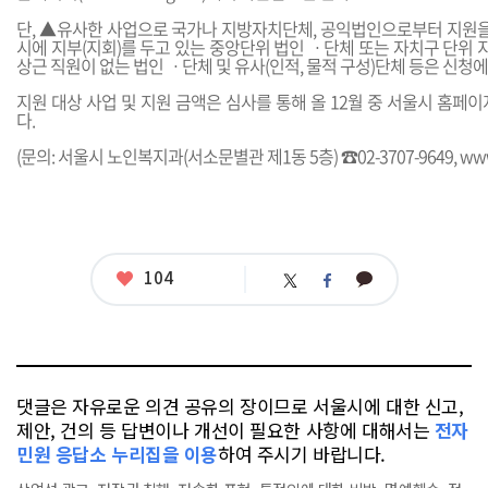
단, ▲유사한 사업으로 국가나 지방자치단체, 공익법인으로부터 지원을
시에 지부(지회)를 두고 있는 중앙단위 법인 ㆍ단체 또는 자치구 단위 
상근 직원이 없는 법인 ㆍ단체 및 유사(인적, 물적 구성)단체 등은 신청
지원 대상 사업 및 지원 금액은 심사를 통해 올 12월 중 서울시 홈페
다.
(문의: 서울시 노인복지과(서소문별관 제1동 5층) ☎02-3707-9649,
www
좋
104
카
트
페
아
카
위
이
요
오
터
스
톡
북
댓글은 자유로운 의견 공유의 장이므로 서울시에 대한 신고,
제안, 건의 등 답변이나 개선이 필요한 사항에 대해서는
전자
민원 응답소 누리집을 이용
하여 주시기 바랍니다.