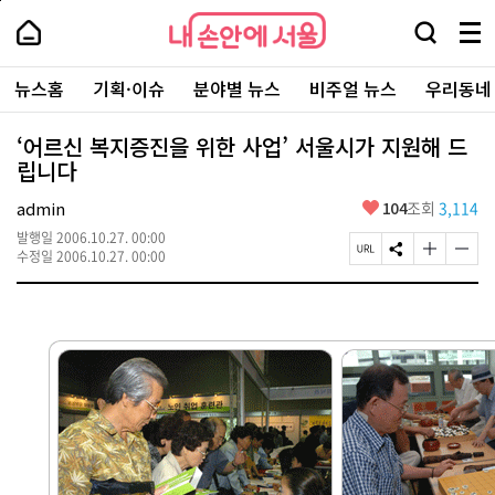
본
페
내
문
이
내
손
검
메
바
지
손
안
색
뉴
로
상
안
주
에
창
전
가
단
에
뉴스홈
기획·이슈
분야별 뉴스
비주얼 뉴스
우리동네
요
서
열
체
기
으
서
서
울
기
보
로
울
비
기
이
-
‘어르신 복지증진을 위한 사업’ 서울시가 지원해 드
스
동
서
립니다
바
울
로
시
가
좋
admin
104
조회
3,114
대
기
아
표
발행일
2006.10.27. 00:00
요
소
페
S
글
글
수정일
2006.10.27. 00:00
통
이
N
자
자
포
지
S
크
크
털
U
공
기
기
R
유
크
작
L
하
게
게
복
기
변
변
사
경
경
하
하
기
기