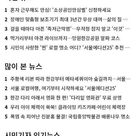
1
혼자 근무해도 안심! '소상공인안심벨' 신청하세요
2
장애인 맞춤형 보조기기 최대 3년간 무상 대여…삶의 질 높인다
3
걸을 때마다 아픈 '족저근막염'…무작정 참지 말고 '이것' 해보세요!
4
먹거리부터 야경 라이브까지…망원한강공원 알짜 코스
5
시민이 사랑한 '찐' 로컬 명소 어디? '서울에디션25' 추천 코스
많이 본 뉴스
1
주황색 리본 따라 한강부터 메타세쿼이아 숲길까지…서울둘레길 15코스
2
서울 로컬여행, 여기부터 시작하세요 '서울에디션25'
3
한강 다리 아래서 영화 한 편! '다리밑 영화관' 무료 상영
4
우리 아이 체력이 쑥쑥! 클라이밍 키즈카페·어린이 체력장
5
폭염 속 피어난 진분홍 물결! 국립중앙박물관 배롱나무 명소
시민기자 인기뉴스