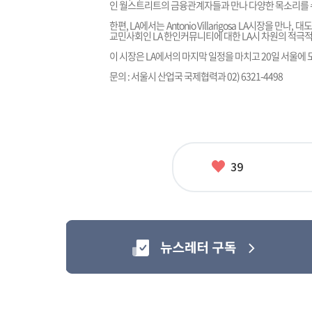
인 월스트리트의 금융관계자들과 만나 다양한 목소리를 
한편, LA에서는 Antonio Villarigosa LA시장을 
교민사회인 LA 한인커뮤니티에 대한 LA시 차원의 적극
이 시장은 LA에서의 마지막 일정을 마치고 20일 서울에
문의 : 서울시 산업국 국제협력과 02) 6321-4498
좋
39
아
요