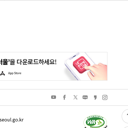
청년포털
대기환경정보
에코마일리지
스마트서울맵
A
p
p
S
t
o
유
페
트
네
카
인
r
튜
이
위
이
카
스
e
브
스
터
버
오
타
북
블
스
그
로
토
램
그
리
eoul.go.kr