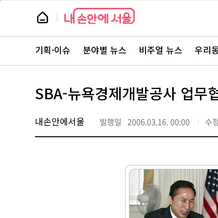
본
페
문
이
뉴
바
지
스
로
상
룸
가
단
뉴
기
으
스
로
기획·이슈
분야별 뉴스
비주얼 뉴스
우리동
주
이
요
동
서
비
스
SBA-뉴욕경제개발공사 업무
바
로
가
기
내손안에서울
발행일
2006.03.16. 00:00
수