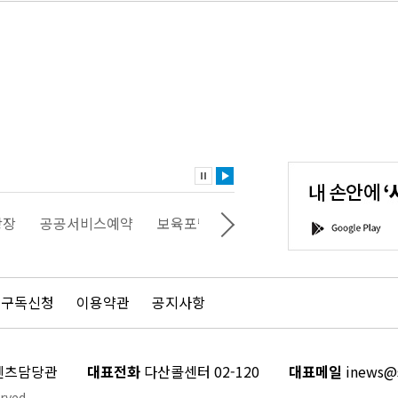
내
손
안
에
'서
스예약
보육포털
일자리포털
문화포털
평생학습포털
G
울'을
o
다
o
운
g
로
l
드
e
 구독신청
이용약관
공지사항
하
P
세
l
요!
a
y
콘텐츠담당관
대표전화
다산콜센터 02-120
대표메일
inews@s
rved.