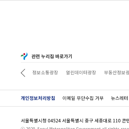
관련 누리집 바로가기
정보소통광장
열린데이터광장
부동산정보광장
공공서비
개인정보처리방침
이메일 무단수집 거부
뉴스레터
서울특별시청 04524 서울특별시 중구 세종대로 110 
ⓒ 2020. Seoul Metropolitan Government all rights rese