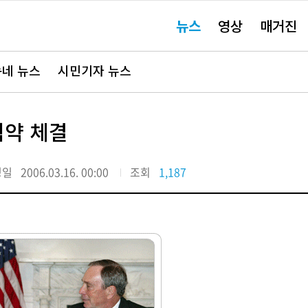
주
뉴스
영상
매거진
요
서
비
스
바
네 뉴스
시민기자 뉴스
로
가
기"
협약 체결
정일
2006.03.16. 00:00
조회
1,187