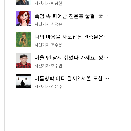
시민기자 박상현
폭염 속 피어난 진분홍 물결! 국립중앙박물관 배롱나무 명소
시민기자 최정윤
나의 마음을 사로잡은 건축물은? '서울시 건축상' 수상작 공개!
시민기자 조수봉
더울 땐 잠시 쉬었다 가세요! 생수 냉장고부터 해피소·무더위쉼터까지
시민기자 조수연
여름방학 어디 갈까? 서울 도심 무료 실내 여행 코스 추천
시민기자 김은주