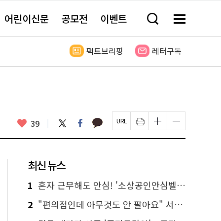
어린이신문
공모전
이벤트
검
메
색
뉴
창
전
열
체
팩트브리핑
레터구독
기
보
기
카
좋
트
페
39
페
인
글
글
카
위
이
아
이
쇄
자
자
오
터
스
요
지
하
크
크
톡
북
U
기
기
기
R
새
크
작
L
창
게
게
최신 뉴스
복
열
변
변
사
림
경
경
하
하
1
혼자 근무해도 안심! '소상공인안심벨' 신청하세요
기
기
2
"편의점인데 아무것도 안 팔아요" 서울에서 가장 특별한 편의점의 정체