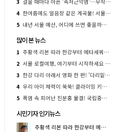
3
걸을 때마다 아픈 '족저근막염'…무작정 참지 말고 '이것' 해보세요!
4
한여름에도 얼음장 같은 계곡물! 서울 '진관사 계곡'이 천국이네~
5
내년 서울 예산, 어디에 쓰면 좋을까요? 온라인 투표
많이 본 뉴스
1
주황색 리본 따라 한강부터 메타세쿼이아 숲길까지…서울둘레길 15코스
2
서울 로컬여행, 여기부터 시작하세요 '서울에디션25'
3
한강 다리 아래서 영화 한 편! '다리밑 영화관' 무료 상영
4
우리 아이 체력이 쑥쑥! 클라이밍 키즈카페·어린이 체력장
5
폭염 속 피어난 진분홍 물결! 국립중앙박물관 배롱나무 명소
시민기자 인기뉴스
주황색 리본 따라 한강부터 메타세쿼이아 숲길까지…서울둘레길 15코스