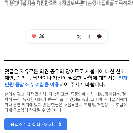
라 운영비를 차등 지원함으로써 창업보육센터 운영 내실화를 지속적으
좋
36
카
트
페
아
카
위
이
요
오
터
스
톡
북
댓글은 자유로운 의견 공유의 장이므로 서울시에 대한 신고,
제안, 건의 등 답변이나 개선이 필요한 사항에 대해서는
전자
민원 응답소 누리집을 이용
하여 주시기 바랍니다.
상업성 광고, 저작권 침해, 저속한 표현, 특정인에 대한 비방, 명예훼손, 정
치적 목적, 유사한 내용의 반복적 글, 개인정보 유출,그 밖에 공익을 저해하
거나 운영 취지에 맞지 않는 댓글은 서울특별시 조례 및 개인정보보호법에
의해 통보없이 삭제될 수 있습니다.
응답소 누리집 바로가기