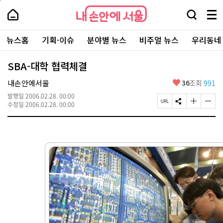
본
페
내
문
이
내
손
검
메
바
지
손
안
색
뉴
로
상
안
주
에
창
전
가
단
에
뉴스홈
기획·이슈
분야별 뉴스
비주얼 뉴스
우리동네
요
서
열
체
기
으
서
서
울
기
보
로
울
비
기
이
-
SBA-대학 협력체결
스
동
서
바
울
좋
내손안에서울
36
조회
991
로
시
아
가
대
발행일
2006.02.28. 00:00
요
기
페
S
글
글
표
수정일
2006.02.28. 00:00
이
N
자
자
소
지
S
크
크
통
U
공
기
기
포
R
유
크
작
털
L
하
게
게
복
기
변
변
사
경
경
하
하
기
기