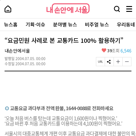
본
페
내
문
이
내
손
검
메
바
지
손
안
색
뉴
로
상
안
주
에
창
전
가
단
에
뉴스홈
기획·이슈
분야별 뉴스
비주얼 뉴스
우리동네
요
서
열
체
기
으
서
서
울
기
보
로
울
비
기
이
-
“요금민원 사례로 본 교통카드 100% 활용하기”
스
동
서
바
울
좋
내손안에서울
39
조회
6,546
로
시
아
가
대
발행일
2004.07.05. 00:00
요
기
페
S
글
글
표
수정일
2004.07.05. 00:00
이
N
자
자
소
지
S
크
크
통
U
공
기
기
포
R
유
크
작
털
L
하
게
게
복
기
변
변
사
경
경
하
하
⊙
교통요금 과다부과 전액 환불, 1644-0088로 전화하세요
기
기
‘오늘 처음 버스를 탔는데 교통요금이 1,600원이나 찍혔어요.’
‘요금 바뀐 후 처음 교통카드를 이용하는데 4,100원이 찍혔어요.’
서울시의 대중교통체계 개편 이후 교통요금 과다결제에 대한 불만의 목