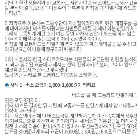
지난 며칠간 서울시와 신 교통카드 사업자인 한국 스마트카드사가 요
을 분석한 결과, 요금 과다징수의 대부분이 하차할 때 단말기에 카드를
나타났다.
마지막으로 이용하는 교통수단이 지하철이라면 어찌 됐건 개찰구를 통
에 대야하지만, 버스를 이용하는 시민들은 내릴 때 해야 하는 단말기 체
그래서 교통체계 개편 초기 며칠 동안 하차시 단말기 체크를 하지 않은
민들은 이해할 수 없는 요금에 어리둥절했을 것이다.
하차할 때 교통카드를 단말기에 찍지 않으면 환승 혜택을 받을 수 없고
의 기본요금이 나중에 청구되기 때문이다.
이에 서울시와 한국 스마트카드사는 시민들의 요금관련 민원을 분석해
고 과다 징수된 요금에 대해서는 전액 환불하기로 했다. 그러나 앞으
체크를 반드시 해달라고 부탁했다.
요금 민원 사례로 본 교통카드 이용법을 소개한다.
♠
사례 1 - 버스 요금이 1,000~1,600원이 찍혀요
버스를 탈 때 교통카드 단말기에 1,
인은 모두 3가지다.
첫째, 버스를 갈아탄 뒤 내릴 때 교통카드를 단말기에 대지 않고 내렸다
현상이 나타난다.
이는 시스템이 전에 탄 버스요금을 계산하지 못해 이전 승차에서 징수
의 기본요금으로 계산한 뒤, 거기에 다시 새 버스의 기본요금을 더해서 
직전 버스와 다음에 탄 버스가 마을버스·도심순환버스(기본요금 500원
본요금 800원)냐에 따라 요금이 1,000원, 1,300원, 1,600원으로 나올 수