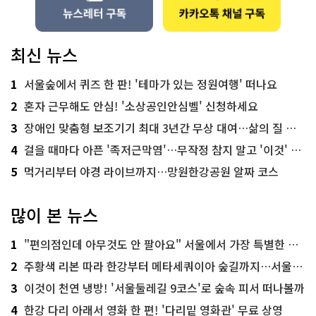
최신 뉴스
1
서울숲에서 퀴즈 한 판! '테마가 있는 정원여행' 떠나요
2
혼자 근무해도 안심! '소상공인안심벨' 신청하세요
3
장애인 맞춤형 보조기기 최대 3년간 무상 대여…삶의 질 높인다
4
걸을 때마다 아픈 '족저근막염'…무작정 참지 말고 '이것' 해보세요!
5
먹거리부터 야경 라이브까지…망원한강공원 알짜 코스
많이 본 뉴스
1
"편의점인데 아무것도 안 팔아요" 서울에서 가장 특별한 편의점의 정체
2
주황색 리본 따라 한강부터 메타세쿼이아 숲길까지…서울둘레길 15코스
3
이것이 천연 냉방! '서울둘레길 9코스'로 숲속 피서 떠나볼까
4
한강 다리 아래서 영화 한 편! '다리밑 영화관' 무료 상영