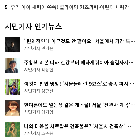
5
우리 아이 체력이 쑥쑥! 클라이밍 키즈카페·어린이 체력장
시민기자 인기뉴스
"편의점인데 아무것도 안 팔아요" 서울에서 가장 특별
한 편의점의 정체
시민기자 권기윤
주황색 리본 따라 한강부터 메타세쿼이아 숲길까지…
서울둘레길 15코스
시민기자 박상현
이것이 천연 냉방! '서울둘레길 9코스'로 숲속 피서 떠
나볼까
시민기자 정향선
한여름에도 얼음장 같은 계곡물! 서울 '진관사 계곡'이
천국이네~
시민기자 양지영
나의 마음을 사로잡은 건축물은? '서울시 건축상' 수
상작 공개!
시민기자 조수봉