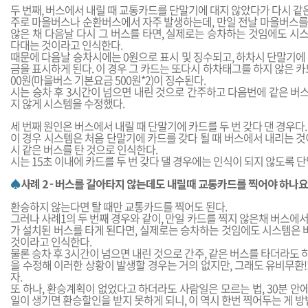
두 번째, 버스에서 내릴 때 교통카드를 단말기에 대지 않았다가 다시 같은
주로 마을버스나 순환버스에서 자주 발생하는데, 만일 전날 마을버스를
않은 채 다음날 다시 그 버스를 타면, 실제로는 승차하는 것임에도 시
다대는 것이라고 인식한다.
때문에 다음날 승차시에는 0원으로 표시 및 징수되고, 하차시 단말기에
금을 표시하게 된다. 이 경우 그 카드는 또다시 하차태그를 하지 않은 카드
00원(마을버스 기본요금 500원*2)이 징수된다.
시는 승차 후 3시간이 넘으면 내린 것으로 간주하고 다음번에 같은 버
지 않게 시스템을 수정했다.
세 번째 원인은 버스에서 내릴 때 단말기에 카드를 두 번 갖다 댄 경우다.
이 경우 시스템은 처음 단말기에 카드를 갖다 될 때 버스에서 내리는 것
시 같은 버스를 탄 것으로 인식한다.
시는 15초 이내에 카드를 두 번 갖다 댈 경우에는 인식이 되지 않도록 
♠
사례 2 - 버스를 갈아타지 않는데도 내릴때 교통카드를 찍어야 하나요
환승하지 않는다면 탈 때만 교통카드를 찍어도 된다.
그러나 사례1의 두 번째 경우와 같이, 만일 카드를 찍지 않은채 버스에
가 설치된 버스를 타게 된다면, 실제로는 승차하는 것임에도 시스템은
것이라고 인식한다.
물론 승차 후 3시간이 넘으면 내린 것으로 간주, 같은 버스를 타더라도
을 수정해 이러한 상황이 발생할 경우는 거의 없지만, 그래도 유비무환!! 
자.
또 하나, 환승계획이 없었다고 하더라도 사람일은 모르는 법, 30분 
일이 생기면 환승할인을 받지 못하게 되니, 이 역시 한번 찍어두는 게 방