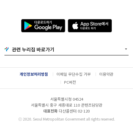
다
A
운
p
로
p
드
S
하
t
기
o
관련 누리집 바로가기
G
r
o
e
o
에
g
서
l
다
개인정보처리방침
이메일 무단수집 거부
이용약관
e
운
P
로
PC버전
l
드
a
하
y
기
서울특별시청 04524
서울특별시 중구 세종대로 110 콘텐츠담당관
대표전화
다산콜센터
02-120
ⓒ
2020. Seoul Metropolitan Government all rights reserved.