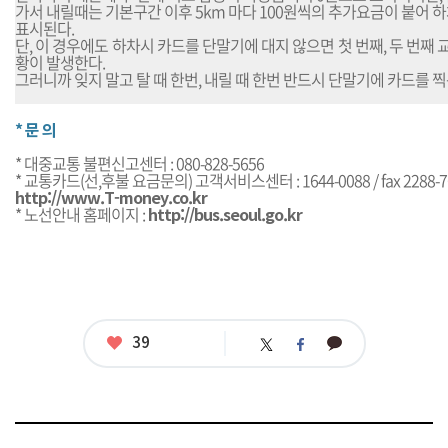
가서 내릴때는 기본구간 이후 5km 마다 100원씩의 추가요금이 붙어 
표시된다.
단, 이 경우에도 하차시 카드를 단말기에 대지 않으면 첫 번째, 두 번째
황이 발생한다.
그러니까 잊지 말고 탈 때 한번, 내릴 때 한번 반드시 단말기에 카드를 찍
* 문 의
* 대중교통 불편신고센터 : 080-828-5656
* 교통카드(선,후불 요금문의) 고객서비스센터 : 1644-0088 / fax 2288-7
http://www.T-money.co.kr
* 노선안내 홈페이지 :
http://bus.seoul.go.kr
좋
39
카
트
페
아
카
위
이
요
오
터
스
톡
북