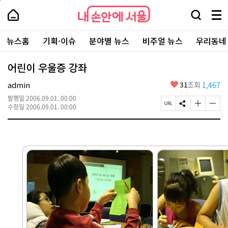
본
페
내
문
이
내
손
검
메
바
지
손
안
색
뉴
로
상
안
주
에
창
전
가
단
에
뉴스홈
기획·이슈
분야별 뉴스
비주얼 뉴스
우리동네
요
서
열
체
기
으
서
서
울
기
보
로
울
비
기
이
-
어린이 우울증 강좌
스
동
서
바
울
좋
admin
31
조회
1,467
로
시
아
가
대
발행일
2006.09.01. 00:00
요
기
페
S
글
글
표
수정일
2006.09.01. 00:00
이
N
자
자
소
지
S
크
크
통
U
공
기
기
포
R
유
크
작
털
L
하
게
게
복
기
변
변
사
경
경
하
하
기
기