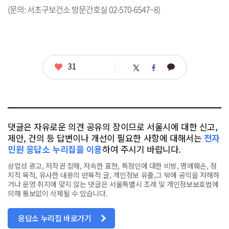
(문의: 서초구보건소 방문간호실 02-570-6547~8)
좋
31
카
트
페
아
카
위
이
요
오
터
스
톡
북
댓글은 자유로운 의견 공유의 장이므로 서울시에 대한 신고,
제안, 건의 등 답변이나 개선이 필요한 사항에 대해서는
전자
민원 응답소 누리집을 이용
하여 주시기 바랍니다.
상업성 광고, 저작권 침해, 저속한 표현, 특정인에 대한 비방, 명예훼손, 정
치적 목적, 유사한 내용의 반복적 글, 개인정보 유출,그 밖에 공익을 저해하
거나 운영 취지에 맞지 않는 댓글은 서울특별시 조례 및 개인정보보호법에
의해 통보없이 삭제될 수 있습니다.
응답소 누리집 바로가기