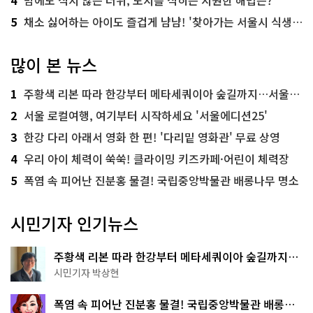
5
채소 싫어하는 아이도 즐겁게 냠냠! '찾아가는 서울시 식생활 교육' 현장
많이 본 뉴스
1
주황색 리본 따라 한강부터 메타세쿼이아 숲길까지…서울둘레길 15코스
2
서울 로컬여행, 여기부터 시작하세요 '서울에디션25'
3
한강 다리 아래서 영화 한 편! '다리밑 영화관' 무료 상영
4
우리 아이 체력이 쑥쑥! 클라이밍 키즈카페·어린이 체력장
5
폭염 속 피어난 진분홍 물결! 국립중앙박물관 배롱나무 명소
시민기자 인기뉴스
주황색 리본 따라 한강부터 메타세쿼이아 숲길까지…
서울둘레길 15코스
시민기자 박상현
폭염 속 피어난 진분홍 물결! 국립중앙박물관 배롱나