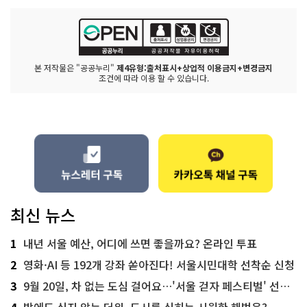
본 저작물은 "공공누리"
제4유형:출처표시+상업적 이용금지+변경금지
조건에 따라 이용 할 수 있습니다.
최신 뉴스
1
내년 서울 예산, 어디에 쓰면 좋을까요? 온라인 투표
2
영화·AI 등 192개 강좌 쏟아진다! 서울시민대학 선착순 신청
3
9월 20일, 차 없는 도심 걸어요…'서울 걷자 페스티벌' 선착순 5천명
4
밤에도 식지 않는 더위, 도시를 식히는 시원한 해법은?