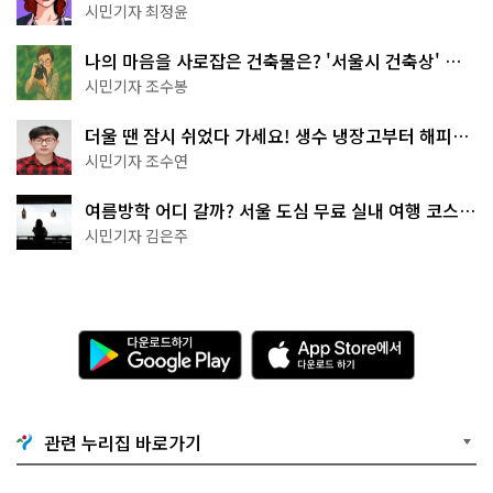
무 명소
시민기자 최정윤
나의 마음을 사로잡은 건축물은? '서울시 건축상' 수
상작 공개!
시민기자 조수봉
더울 땐 잠시 쉬었다 가세요! 생수 냉장고부터 해피소
·무더위쉼터까지
시민기자 조수연
여름방학 어디 갈까? 서울 도심 무료 실내 여행 코스
추천
시민기자 김은주
다
A
운
p
로
p
드
S
하
t
기
o
관련 누리집 바로가기
G
r
o
e
o
에