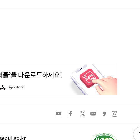
평생학습포털
청년포털
대기환경정보
에코마일리지
A
p
p
S
t
o
유
페
트
네
카
인
r
튜
이
위
이
카
스
e
브
스
터
버
오
타
북
블
스
그
로
토
램
그
리
eoul.go.kr