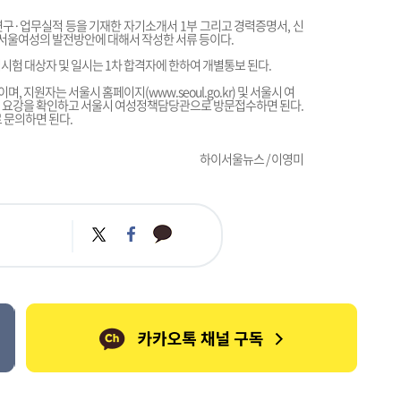
 연구·업무실적 등을 기재한 자기소개서 1부 그리고 경력증명서, 신
인 서울여성의 발전방안에 대해서 작성한 서류 등이다.
시험 대상자 및 일시는 1차 합격자에 한하여 개별통보 된다.
지 이며, 지원자는 서울시 홈페이지(
www.seoul.go.kr
) 및 서울시 여
집 요강을 확인하고 서울시 여성정책담당관으로 방문접수하면 된다.
로 문의하면 된다.
하이서울뉴스 / 이영미
카
트
페
카
위
이
오
터
스
톡
북