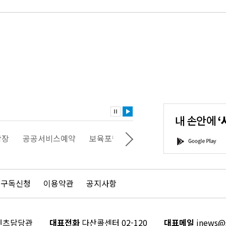
내
손
안
에
'서
광장
공공서비스예약
보육포털
일자리포털
문화포털
G
울'을
o
다
o
운
g
로
l
드
e
 구독신청
이용약관
공지사항
하
P
세
l
요!
a
y
콘텐츠담당관
대표전화
다산콜센터 02-120
대표메일
inews@s