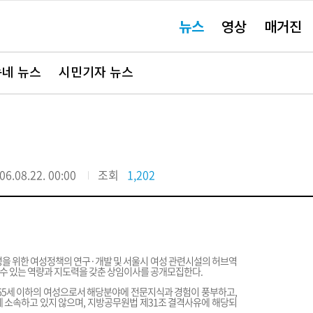
주
뉴스
영상
매거진
요
서
비
스
바
네 뉴스
시민기자 뉴스
로
가
기"
06.08.22. 00:00
조회
1,202
을 위한 여성정책의 연구·개발 및 서울시 여성 관련시설의 허브역
수 있는 역량과 지도력을 갖춘 상임이사를 공개모집한다.
한 65세 이하의 여성으로서 해당분야에 전문지식과 경험이 풍부하고,
 소속하고 있지 않으며, 지방공무원법 제31조 결격사유에 해당되