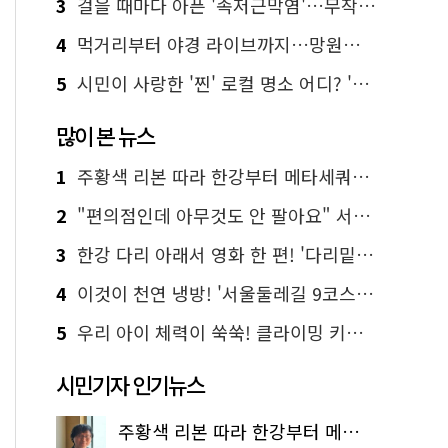
3
걸을 때마다 아픈 '족저근막염'…무작정 참지 말고 '이것' 해보세요!
4
먹거리부터 야경 라이브까지…망원한강공원 알짜 코스
5
시민이 사랑한 '찐' 로컬 명소 어디? '서울에디션25' 추천 코스
많이 본 뉴스
1
주황색 리본 따라 한강부터 메타세쿼이아 숲길까지…서울둘레길 15코스
2
"편의점인데 아무것도 안 팔아요" 서울에서 가장 특별한 편의점의 정체
3
한강 다리 아래서 영화 한 편! '다리밑 영화관' 무료 상영
4
이것이 천연 냉방! '서울둘레길 9코스'로 숲속 피서 떠나볼까
5
우리 아이 체력이 쑥쑥! 클라이밍 키즈카페·어린이 체력장
시민기자 인기뉴스
주황색 리본 따라 한강부터 메타세쿼이아 숲길까지…서울둘레길 15코스