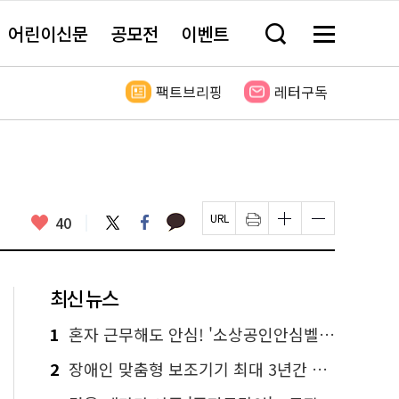
어린이신문
공모전
이벤트
검
메
색
뉴
창
전
열
체
팩트브리핑
레터구독
기
보
기
카
좋
트
페
40
페
인
글
글
카
위
이
아
이
쇄
자
자
오
터
스
요
지
하
크
크
톡
북
U
기
기
기
R
새
크
작
L
창
게
게
최신 뉴스
복
열
변
변
사
림
경
경
하
하
1
혼자 근무해도 안심! '소상공인안심벨' 신청하세요
기
기
2
장애인 맞춤형 보조기기 최대 3년간 무상 대여…삶의 질 높인다