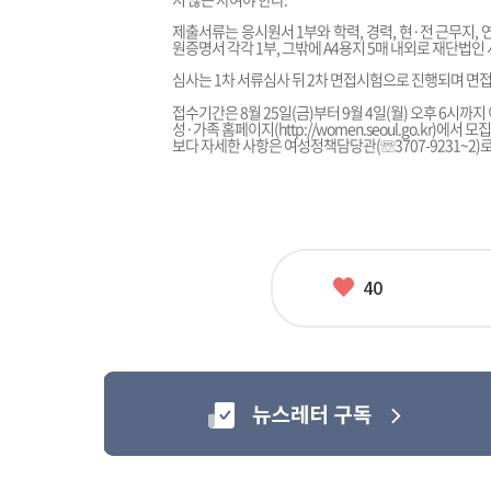
제출서류는 응시원서 1부와 학력, 경력, 현·전 근무지,
원증명서 각각 1부, 그밖에 A4용지 5매 내외로 재단법
심사는 1차 서류심사 뒤 2차 면접시험으로 진행되며 면접
접수기간은 8월 25일(금)부터 9월 4일(월) 오후 6시까
성·가족 홈페이지(
http://women.seoul.go.kr
)에서 모
보다 자세한 사항은 여성정책담당관(☏3707-9231~2)
좋
40
아
요