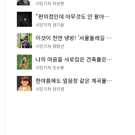
시민기자 박상현
"편의점인데 아무것도 안 팔아요" 서울에서 가장 특별한 편의점의 정체
시민기자 권기윤
이것이 천연 냉방! '서울둘레길 9코스'로 숲속 피서 떠나볼까
시민기자 정향선
나의 마음을 사로잡은 건축물은? '서울시 건축상' 수상작 공개!
시민기자 조수봉
한여름에도 얼음장 같은 계곡물! 서울 '진관사 계곡'이 천국이네~
시민기자 양지영