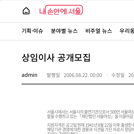
본
페
문
이
뉴
바
지
스
로
상
룸
가
단
뉴
기
으
스
로
기획·이슈
분야별 뉴스
비주얼 뉴스
우리동
주
이
요
동
서
비
스
상임이사 공개모집
바
로
가
기
admin
발행일
2006.08.22. 00:00
수정일
20
서울시에서는 서울시의 출연기관으로서 500만 서울여성
할을 수행하고 있는 「재단법인 서울여성」을 이끌어갈 
지원자격은 공고일 현재 1941년 8월 22일 이후 출생
해당기관 경영에 대한 경륜과 식견을 가진 자로서 정당에
지 않는 자여야 한다.