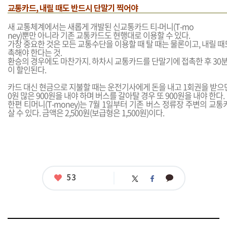
교통카드, 내릴 때도 반드시 단말기 찍어야
새 교통체계에서는 새롭게 개발된 신교통카드 티-머니(T-mo
ney)뿐만 아니라 기존 교통카드도 현행대로 이용할 수 있다.
가장 중요한 것은 모든 교통수단을 이용할 때 탈 때는 물론이고, 내릴 
촉해야 한다는 것.
환승의 경우에도 마찬가지. 하차시 교통카드를 단말기에 접촉한 후 30
이 할인된다.
카드 대신 현금으로 지불할 때는 운전기사에게 돈을 내고 1회권을 받으면 
0원 많은 900원을 내야 하며 버스를 갈아탈 경우 또 900원을 내야 한다.
한편 티머니(T-money)는 7월 1일부터 기존 버스 정류장 주변의 
살 수 있다. 금액은 2,500원(보급형은 1,500원)이다.
좋
53
카
트
페
아
카
위
이
요
오
터
스
톡
북