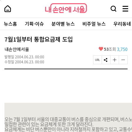
본
페
내
문
이
내
손
검
메
바
지
손
안
색
뉴
로
상
안
주
에
창
전
가
단
에
뉴스홈
기획·이슈
분야별 뉴스
비주얼 뉴스
우리동네
요
서
열
체
기
으
서
서
울
기
보
로
울
비
기
이
-
7월1일부터 통합요금제 도입
스
동
서
바
울
좋
내손안에서울
53
조회
3,750
로
시
아
가
대
발행일
2004.06.23. 00:00
요
기
페
S
글
글
표
수정일
2004.06.23. 00:00
이
N
자
자
소
지
S
크
크
통
U
공
기
기
포
R
유
크
작
털
L
하
게
게
복
기
변
변
사
경
경
하
하
기
기
오는 7월 1일부터 서울의 대중교통이 버스를 중심으로 개편되며, 버
밀접한 관련이 있는 요금체계 또한 크게 달라진다.
요금체계는 비단 버스뿐만이 아니라 지하철까지 포함하고 있고, 교통수