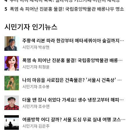
5
폭염 속 피어난 진분홍 물결! 국립중앙박물관 배롱나무 명소
시민기자 인기뉴스
주황색 리본 따라 한강부터 메타세쿼이아 숲길까지…
서울둘레길 15코스
시민기자 박상현
폭염 속 피어난 진분홍 물결! 국립중앙박물관 배롱나
무 명소
시민기자 최정윤
나의 마음을 사로잡은 건축물은? '서울시 건축상' 수
상작 공개!
시민기자 조수봉
더울 땐 잠시 쉬었다 가세요! 생수 냉장고부터 해피소
·무더위쉼터까지
시민기자 조수연
여름방학 어디 갈까? 서울 도심 무료 실내 여행 코스
추천
시민기자 김은주