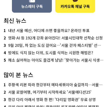
최신 뉴스
1
내년 서울 예산, 어디에 쓰면 좋을까요? 온라인 투표
2
영화·AI 등 192개 강좌 쏟아진다! 서울시민대학 선착순 신청
3
9월 20일, 차 없는 도심 걸어요…'서울 걷자 페스티벌' 선착순 5천명
4
밤에도 식지 않는 더위, 도시를 식히는 시원한 해법은?
5
채소 싫어하는 아이도 즐겁게 냠냠! '찾아가는 서울시 식생활 교육' 현장
많이 본 뉴스
1
주황색 리본 따라 한강부터 메타세쿼이아 숲길까지…서울둘레길 15코스
2
서울 로컬여행, 여기부터 시작하세요 '서울에디션25'
3
한강 다리 아래서 영화 한 편! '다리밑 영화관' 무료 상영
4
우리 아이 체력이 쑥쑥! 클라이밍 키즈카페·어린이 체력장