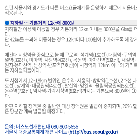
한편 서울시와 경기도가 다른 버스요금체계를 운영하기 때문에 서울버
적용된다.
●
지하철 … 기본거리 12㎞에 800원
지하철만 이용해 이동할 경우 기본거리 12㎞ 이내는 800원을, 6㎞를 더
다.
단 42㎞를 초과해 이동하는 경우 12㎞마다 100원이 추가하도록 해 
다.
예컨대 시청역을 중심으로 볼 때 구로역·석계역(1호선), 대림역·구의역
널역(3호선), 미아역·사당역(4호선), 목동역·아차산역(5호선), 새절역
원지-용마산역, 남성역-반포역(7호선)이 시청역과 12km 이내의 거리로
는 지하철역들이다.
또 시청에서 12~18km 범위인 온수역·시흥역·방학역(1호선), 2호선 
호선), 상계역·대공원역(4호선), 발산역·명일역·올림픽공원역(5호선), 
온수역(7호선), 암사역-가락시장역(8호선)까지는 기본요금 800원에 10
다.
한편 지하철 정액권 중 일반인 대상 정액권은 발급이 중지되며, 20% 
은 당분간 계속 발급될 예정이다.
문의 : 버스노선개편안내 080-800-5656
서울시 대중교통체계 개편 사이트 (
http://bus.seoul.go.kr
)