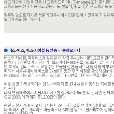
하고 다양한 기능을 갖춘 신 교통카드 티머니(T-money) 또한 출시된다.
교통카드는 현재 사용하고 있는 카드(선불식, 후불식)와 신 교통카드 모
일주일 앞으로 다가온 서울의 교통체계 개편을 맞아 시민들이 꼭 알아
요금체계를 정리해본다.
●
버스-버스, 버스-지하철 등 환승 … 통합요금제
버스와 지하철, 마을버스를 갈아탈 때 각각 두세번씩 내던 요금을 갈아
승까지)에 상관없이 기본거리 10㎞ 이내는 800원을, 5㎞를 더 갈 때마다
단, 아무리 멀리 가도 각 교통수단 요금을 합한 금액보다 많지 않게 부과
따라서 서울시내에서 버스로 5㎞를 이동한 후 지하철로 환승해 6㎞를 
는 11㎞로 기본요금 800원과 초과요금 100원을 더한 900원을 내는 것.
예를 들면 가리봉역에서 연신내역까지 총 17.4㎞를 이동하는 지하철 
이 된다.
다시 연신내역에서 서울시내 버스를 갈아타서 4㎞를 더 간다면 전체 이
요금 200원이 더해져 총1,100원이 된다.
한편 기본거리(10km) 내에서는 버스나 지하철을 여러 번(최대 5회) 
다. 따라서 같은 거리라도 마을버스나 지하철 등으로 불가피하게 갈아
승객에게 유리하다.