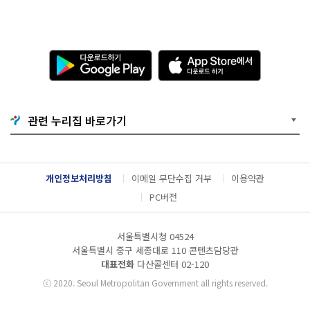
다
A
운
p
로
p
드
S
하
t
기
o
관련 누리집 바로가기
G
r
o
e
o
에
g
서
l
다
개인정보처리방침
이메일 무단수집 거부
이용약관
e
운
P
로
PC버전
l
드
a
하
y
기
서울특별시청 04524
서울특별시 중구 세종대로 110 콘텐츠담당관
대표전화
다산콜센터
02-120
ⓒ
2020. Seoul Metropolitan Government all rights reserved.