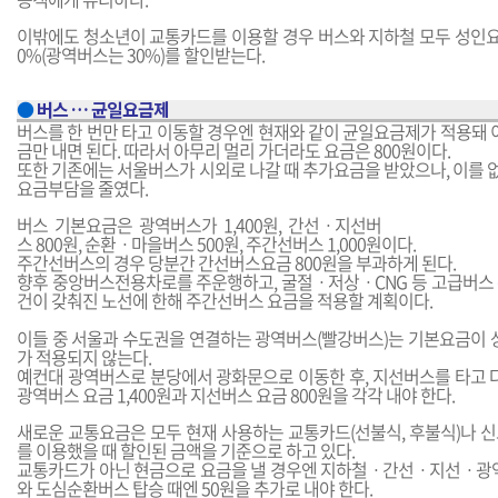
이밖에도 청소년이 교통카드를 이용할 경우 버스와 지하철 모두 성인요금
0%(광역버스는 30%)를 할인받는다.
●
버스 … 균일요금제
버스를 한 번만 타고 이동할 경우엔 현재와 같이 균일요금제가 적용돼
금만 내면 된다. 따라서 아무리 멀리 가더라도 요금은 800원이다.
또한 기존에는 서울버스가 시외로 나갈 때 추가요금을 받았으나, 이를 
요금부담을 줄였다.
버스 기본요금은 광역버스가 1,400원, 간선ㆍ지선버
스 800원, 순환ㆍ마을버스 500원, 주간선버스 1,000원이다.
주간선버스의 경우 당분간 간선버스요금 800원을 부과하게 된다.
향후 중앙버스전용차로를 주운행하고, 굴절ㆍ저상ㆍCNG 등 고급버스 
건이 갖춰진 노선에 한해 주간선버스 요금을 적용할 계획이다.
이들 중 서울과 수도권을 연결하는 광역버스(빨강버스)는 기본요금이
가 적용되지 않는다.
예컨대 광역버스로 분당에서 광화문으로 이동한 후, 지선버스를 타고
광역버스 요금 1,400원과 지선버스 요금 800원을 각각 내야 한다.
새로운 교통요금은 모두 현재 사용하는 교통카드(선불식, 후불식)나 신교
를 이용했을 때 할인된 금액을 기준으로 하고 있다.
교통카드가 아닌 현금으로 요금을 낼 경우엔 지하철ㆍ간선ㆍ지선ㆍ광역
와 도심순환버스 탑승 때엔 50원을 추가로 내야 한다.