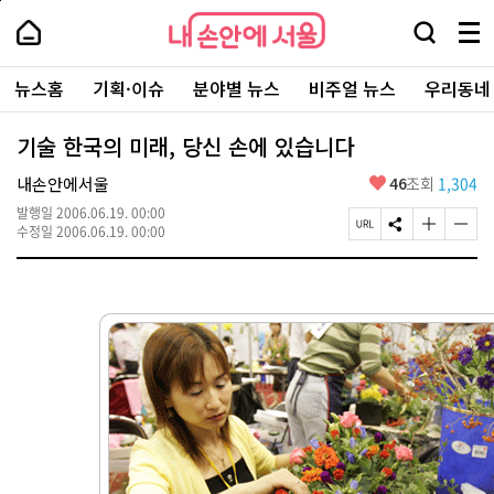
본
페
내
문
이
내
손
검
메
바
지
손
안
색
뉴
로
상
안
주
에
창
전
가
단
에
뉴스홈
기획·이슈
분야별 뉴스
비주얼 뉴스
우리동네
요
서
열
체
기
으
서
서
울
기
보
로
울
비
기
이
-
기술 한국의 미래, 당신 손에 있습니다
스
동
서
바
울
좋
내손안에서울
46
조회
1,304
로
시
아
가
대
발행일
2006.06.19. 00:00
요
기
페
S
글
글
표
수정일
2006.06.19. 00:00
이
N
자
자
소
지
S
크
크
통
U
공
기
기
포
R
유
크
작
털
L
하
게
게
복
기
변
변
사
경
경
하
하
기
기