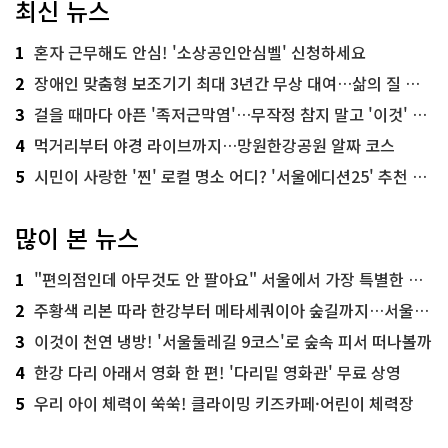
최신 뉴스
1
혼자 근무해도 안심! '소상공인안심벨' 신청하세요
2
장애인 맞춤형 보조기기 최대 3년간 무상 대여…삶의 질 높인다
3
걸을 때마다 아픈 '족저근막염'…무작정 참지 말고 '이것' 해보세요!
4
먹거리부터 야경 라이브까지…망원한강공원 알짜 코스
5
시민이 사랑한 '찐' 로컬 명소 어디? '서울에디션25' 추천 코스
많이 본 뉴스
1
"편의점인데 아무것도 안 팔아요" 서울에서 가장 특별한 편의점의 정체
2
주황색 리본 따라 한강부터 메타세쿼이아 숲길까지…서울둘레길 15코스
3
이것이 천연 냉방! '서울둘레길 9코스'로 숲속 피서 떠나볼까
4
한강 다리 아래서 영화 한 편! '다리밑 영화관' 무료 상영
5
우리 아이 체력이 쑥쑥! 클라이밍 키즈카페·어린이 체력장