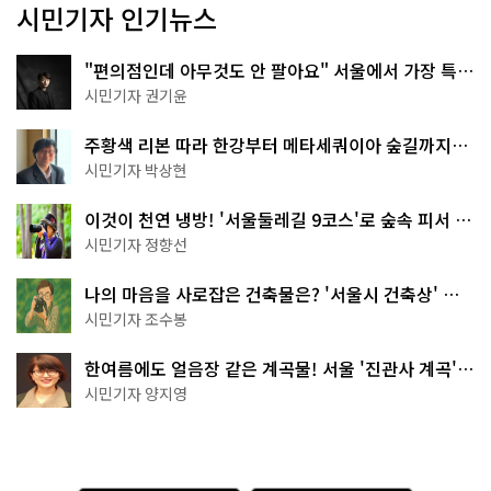
시민기자 인기뉴스
"편의점인데 아무것도 안 팔아요" 서울에서 가장 특별
한 편의점의 정체
시민기자 권기윤
주황색 리본 따라 한강부터 메타세쿼이아 숲길까지…
서울둘레길 15코스
시민기자 박상현
이것이 천연 냉방! '서울둘레길 9코스'로 숲속 피서 떠
나볼까
시민기자 정향선
나의 마음을 사로잡은 건축물은? '서울시 건축상' 수
상작 공개!
시민기자 조수봉
한여름에도 얼음장 같은 계곡물! 서울 '진관사 계곡'이
천국이네~
시민기자 양지영