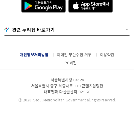
다
A
운
p
로
p
드
S
하
t
기
o
관련 누리집 바로가기
G
r
o
e
o
에
g
서
l
다
개인정보처리방침
이메일 무단수집 거부
이용약관
e
운
P
로
PC버전
l
드
a
하
y
기
서울특별시청 04524
서울특별시 중구 세종대로 110 콘텐츠담당관
대표전화
다산콜센터
02-120
ⓒ
2020. Seoul Metropolitan Government all rights reserved.