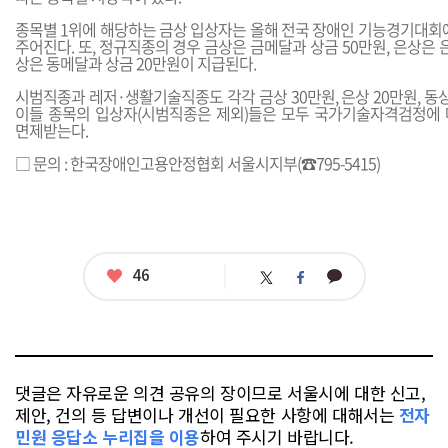
종목별 1위에 해당하는 금상 입상자는 올해 전국 장애인 기능경기대회에
주어진다. 또, 정규직종의 경우 금상은 금메달과 상금 50만원, 은상은 은
상은 동메달과 상금 20만원이 지급된다.
시범직종과 레저·생활기술직종도 각각 금상 30만원, 은상 20만원, 동상
이들 종목의 입상자(시범직종은 제외)들은 모두 국가기술자격검정에
면제받는다.
□ 문의 : 한국장애인고용안정협회 서울시지부(☎795-5415)
좋
46
카
트
페
아
카
위
이
요
오
터
스
톡
북
댓글은 자유로운 의견 공유의 장이므로 서울시에 대한 신고,
제안, 건의 등 답변이나 개선이 필요한 사항에 대해서는
전자
민원 응답소 누리집을 이용
하여 주시기 바랍니다.