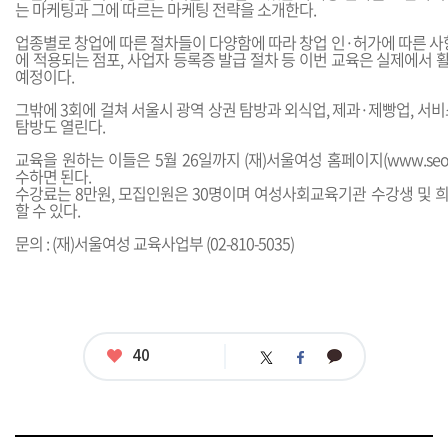
는 마케팅과 그에 따르는 마케팅 전략을 소개한다.
업종별로 창업에 따른 절차들이 다양함에 따라 창업 인·허가에 따른 사항
에 적용되는 점포, 사업자 등록증 발급 절차 등 이번 교육은 실제에서
예정이다.
그밖에 3회에 걸쳐 서울시 광역 상권 탐방과 외식업, 제과·제빵업, 서비
탐방도 열린다.
교육을 원하는 이들은 5월 26일까지 (재)서울여성 홈페이지(
www.seo
수하면 된다.
수강료는 8만원, 모집인원은 30명이며 여성사회교육기관 수강생 및 
할 수 있다.
문의 : (재)서울여성 교육사업부 (02-810-5035)
좋
40
카
트
페
아
카
위
이
요
오
터
스
톡
북