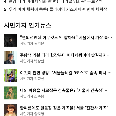
4
한강 다리 아래서 영화 한 편! '다리밑 영화관' 무료 상영
5
우리 아이 체력이 쑥쑥! 클라이밍 키즈카페·어린이 체력장
시민기자 인기뉴스
"편의점인데 아무것도 안 팔아요" 서울에서 가장 특별
한 편의점의 정체
시민기자 권기윤
주황색 리본 따라 한강부터 메타세쿼이아 숲길까지…
서울둘레길 15코스
시민기자 박상현
이것이 천연 냉방! '서울둘레길 9코스'로 숲속 피서 떠
나볼까
시민기자 정향선
나의 마음을 사로잡은 건축물은? '서울시 건축상' 수
상작 공개!
시민기자 조수봉
한여름에도 얼음장 같은 계곡물! 서울 '진관사 계곡'이
천국이네~
시민기자 양지영