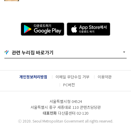
다
A
운
p
로
p
드
S
하
t
기
o
관련 누리집 바로가기
G
r
o
e
o
에
g
서
l
다
개인정보처리방침
이메일 무단수집 거부
이용약관
e
운
P
로
PC버전
l
드
a
하
y
기
서울특별시청 04524
서울특별시 중구 세종대로 110 콘텐츠담당관
대표전화
다산콜센터
02-120
ⓒ
2020. Seoul Metropolitan Government all rights reserved.