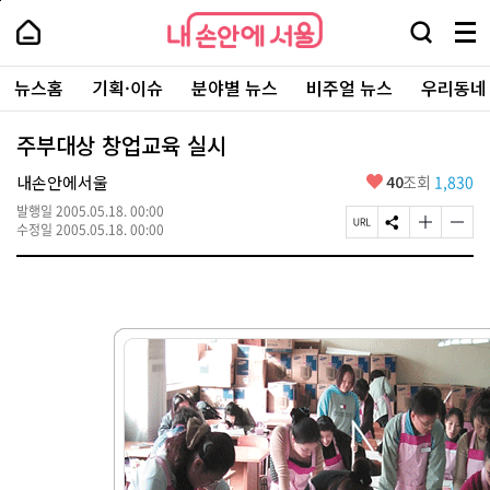
본
페
내
문
이
내
손
검
메
바
지
손
안
색
뉴
로
상
안
주
에
창
전
가
단
에
뉴스홈
기획·이슈
분야별 뉴스
비주얼 뉴스
우리동네
요
서
열
체
기
으
서
서
울
기
보
로
울
비
기
이
-
주부대상 창업교육 실시
스
동
서
바
울
좋
내손안에서울
40
조회
1,830
로
시
아
가
대
발행일
2005.05.18. 00:00
요
기
페
S
글
글
표
수정일
2005.05.18. 00:00
이
N
자
자
소
지
S
크
크
통
U
공
기
기
포
R
유
크
작
털
L
하
게
게
복
기
변
변
사
경
경
하
하
기
기