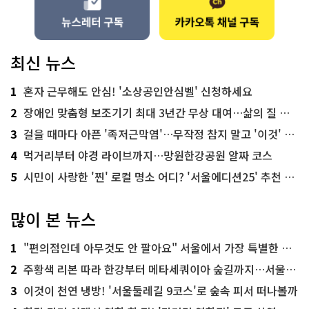
최신 뉴스
1
혼자 근무해도 안심! '소상공인안심벨' 신청하세요
2
장애인 맞춤형 보조기기 최대 3년간 무상 대여…삶의 질 높인다
3
걸을 때마다 아픈 '족저근막염'…무작정 참지 말고 '이것' 해보세요!
4
먹거리부터 야경 라이브까지…망원한강공원 알짜 코스
5
시민이 사랑한 '찐' 로컬 명소 어디? '서울에디션25' 추천 코스
많이 본 뉴스
1
"편의점인데 아무것도 안 팔아요" 서울에서 가장 특별한 편의점의 정체
2
주황색 리본 따라 한강부터 메타세쿼이아 숲길까지…서울둘레길 15코스
3
이것이 천연 냉방! '서울둘레길 9코스'로 숲속 피서 떠나볼까