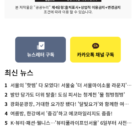
본 저작물은 "공공누리"
제4유형:출처표시+상업적 이용금지+변경금지
조건에 따라 이용 할 수 있습니다.
최신 뉴스
1
서울의 '핫템' 다 모였다! 서울숲 '더 서울마이소울 라운지' 오픈
2
발만 담가도 더위 탈출! 도심 피서는 청계천 '물 첨벙첨벙'
3
광화문광장, 거대한 요가장 됐다! '달빛요가'와 함께한 여름밤 힐링
4
여름밤, 한강에서 '줍깅'하고 에코마일리지도 줍줍!
5
K-뷰티·패션·웰니스…'뷰티풀라이프인서울' 6일부터 사전 예약