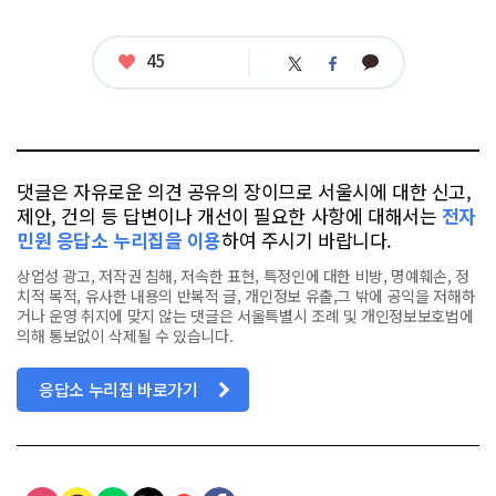
좋
45
카
트
페
아
카
위
이
요
오
터
스
톡
북
댓글은 자유로운 의견 공유의 장이므로 서울시에 대한 신고,
제안, 건의 등 답변이나 개선이 필요한 사항에 대해서는
전자
민원 응답소 누리집을 이용
하여 주시기 바랍니다.
상업성 광고, 저작권 침해, 저속한 표현, 특정인에 대한 비방, 명예훼손, 정
치적 목적, 유사한 내용의 반복적 글, 개인정보 유출,그 밖에 공익을 저해하
거나 운영 취지에 맞지 않는 댓글은 서울특별시 조례 및 개인정보보호법에
의해 통보없이 삭제될 수 있습니다.
응답소 누리집 바로가기