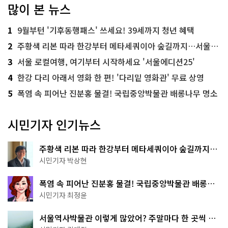
많이 본 뉴스
1
9월부턴 '기후동행패스' 쓰세요! 39세까지 청년 혜택
2
주황색 리본 따라 한강부터 메타세쿼이아 숲길까지…서울둘레길 15코스
3
서울 로컬여행, 여기부터 시작하세요 '서울에디션25'
4
한강 다리 아래서 영화 한 편! '다리밑 영화관' 무료 상영
5
폭염 속 피어난 진분홍 물결! 국립중앙박물관 배롱나무 명소
시민기자 인기뉴스
주황색 리본 따라 한강부터 메타세쿼이아 숲길까지…
서울둘레길 15코스
시민기자 박상현
폭염 속 피어난 진분홍 물결! 국립중앙박물관 배롱나
무 명소
시민기자 최정윤
서울역사박물관 이렇게 많았어? 주말마다 한 곳씩 떠
나는 역사 산책