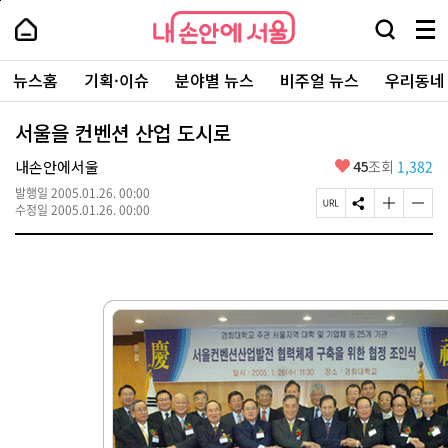
본
페
내
문
이
내
손
검
메
바
지
손
안
색
뉴
로
상
안
주
에
창
전
가
단
에
뉴스홈
기획·이슈
분야별 뉴스
비주얼 뉴스
우리동네
요
서
열
체
기
으
서
서
울
기
보
로
울
비
기
이
-
서울을 컨벤션 산업 도시로
스
동
서
바
울
좋
내손안에서울
45
조회
1,382
로
시
아
가
대
발행일
2005.01.26. 00:00
요
기
페
S
글
글
표
수정일
2005.01.26. 00:00
이
N
자
자
소
지
S
크
크
통
U
공
기
기
포
R
유
크
작
털
L
하
게
게
복
기
변
변
사
경
경
하
하
기
기