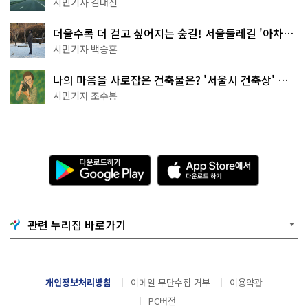
시민기자 김대진
더울수록 더 걷고 싶어지는 숲길! 서울둘레길 '아차산
코스'
시민기자 백승훈
나의 마음을 사로잡은 건축물은? '서울시 건축상' 수
상작 공개!
시민기자 조수봉
다
A
운
p
로
p
드
S
하
t
기
o
관련 누리집 바로가기
G
r
o
e
o
에
g
서
l
다
개인정보처리방침
이메일 무단수집 거부
이용약관
e
운
P
로
PC버전