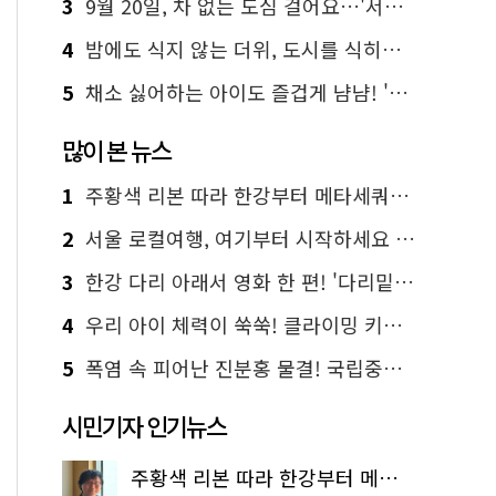
3
9월 20일, 차 없는 도심 걸어요…'서울 걷자 페스티벌' 선착순 5천명
4
밤에도 식지 않는 더위, 도시를 식히는 시원한 해법은?
5
채소 싫어하는 아이도 즐겁게 냠냠! '찾아가는 서울시 식생활 교육' 현장
많이 본 뉴스
1
주황색 리본 따라 한강부터 메타세쿼이아 숲길까지…서울둘레길 15코스
2
서울 로컬여행, 여기부터 시작하세요 '서울에디션25'
3
한강 다리 아래서 영화 한 편! '다리밑 영화관' 무료 상영
4
우리 아이 체력이 쑥쑥! 클라이밍 키즈카페·어린이 체력장
5
폭염 속 피어난 진분홍 물결! 국립중앙박물관 배롱나무 명소
시민기자 인기뉴스
주황색 리본 따라 한강부터 메타세쿼이아 숲길까지…서울둘레길 15코스