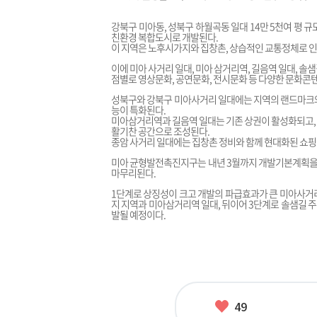
강북구 미아동, 성북구 하월곡동 일대 14만 5천여 
친환경 복합도시로 개발된다.
이 지역은 노후시가지와 집창촌, 상습적인 교통정체로 인
이에 미아 사거리 일대, 미아 삼거리역, 길음역 일대, 솔샘
점별로 영상문화, 공연문화, 전시문화 등 다양한 문화콘
성북구와 강북구 미아사거리 일대에는 지역의 랜드마크와
능이 특화된다.
미아삼거리역과 길음역 일대는 기존 상권이 활성화되고,
활기찬 공간으로 조성된다.
종암 사거리 일대에는 집창촌 정비와 함께 현대화된 쇼핑
미아 균형발전촉진지구는 내년 3월까지 개발기본계획을 확
마무리된다.
1단계로 상징성이 크고 개발의 파급효과가 큰 미아사거리
지 지역과 미아삼거리역 일대, 뒤이어 3단계로 솔샘길 
발될 예정이다.
좋
49