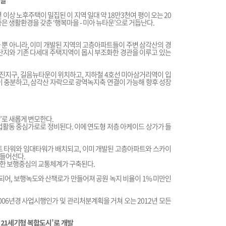
개발
이상 노후주택이 밀집된 이 지역 일대 약 18만3천여 평이 오는 20
은 생활환경을 갖춘 ‘행복마을 - 미아 뉴타운’으로 거듭난다.
뿐 아니라, 이미 개발된 지역의 고층아파트들이 주변 삼각산의 경
단지와 기존 다세대 주택지역이 몹시 부조화한 경관을 이루고 있는
지구, 길음뉴타운이 위치하고, 지하철 4호선 미아삼거리역이 입
이 충분하고, 삼각산 자락으로 광역녹지축 연결이 가능해 향후 성장
’로 새롭게 변모한다.
업활동 중심가로로 정비된다. 이에 연도형 저층 아케이드 상가가 들
트 타워와 임대타워가 배치되고, 이미 개발된 고층아파트와 스카이
 들어선다.
전한 보행중심의 교통체계가 구축된다.
어, 보행녹도와 산책로가 만들어져 공원 녹지 비율이 1% 미만인
006년경 사업시행인가 및 관리처분계획을 거쳐 오는 2012년 모든
 21세기형 복합도시’로 개발