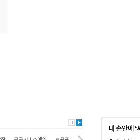
내
손
안
에
'서
광장
공공서비스예약
보육포털
일자리포털
문화포털