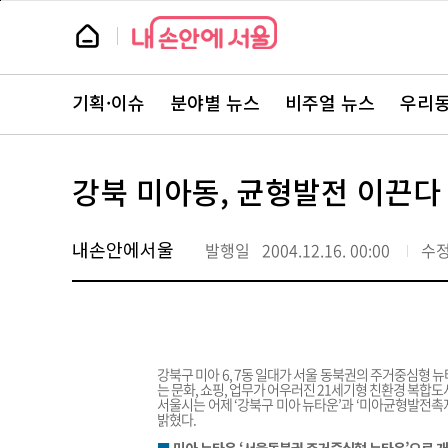
본
페
문
이
뉴
바
지
스
로
상
룸
가
단
뉴
기
으
스
로
기획·이슈
분야별 뉴스
비주얼 뉴스
우리동
주
이
요
동
서
비
스
강북 미아동, 균형발전 이끈다
바
로
가
기
내손안에서울
발행일
2004.12.16. 00:00
수
강북구 미아 6, 7동 일대가 서울 동북권의 주거중심형
는 문화, 쇼핑, 업무가 어우러진 21세기형 친환경 복합도
서울시는 어제 ‘강북구 미아 뉴타운’과 ‘미아균형발전촉
밝혔다.