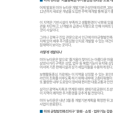
■
미아 뉴타운 ‘서울동북권 주거중심형 뉴타운’으로 
어제 발표된 미아 뉴타운 개발기본구상안에 따르면, 20년 
12년까지 새로운 개념을 도입한 주택 재개발 통해 살기 좋
이 지역은 기반시설이 부족하고 생활환경이 낙후돼 있을 
관을 차단하고, 난개발과 급경사 지형으로 인해 아파트 
것이 사실이다.
그러나 강북구 진입 관문으로서 인근에 미아균형발전촉진
지해 있어 배후 주거중심형 단지로 개발할 수 있는 여건
잠재력이 보이는 곳이다.
어떻게 개발되나
미아 뉴타운은 앞으로 ‘즐거움이 찾아드는 아름다운 마을
삼양사거리 구역은 상업, 업무 등 복합기능이 유치돼 상
어서며 기존 판매시설과 상가 세입자들을 수용하게 된다.
보행활동중심 가로에는 이 지역을 상징할 수 있는 포인
라인의 조화를 이루도록 하기 위해 내부에 고층타워형이
또 불량한 내부 도로망이 정비돼 편리한 대중교통과 안
삼각산 광역녹지축과 연계된 테마 생태가로공원이 조성되
이 지역이 쾌적한 주거환경을 갖추게 될 전망이다.
미아 뉴타운은 내년 3월 중 개발기본계획을 확정한 뒤 2
사업이 완료된다.
■
미아 균형발전촉진지구 ‘문화 · 쇼핑 · 업무기능 갖춘