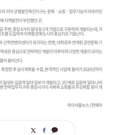
평 규모의 미아 균형발전촉진지구는 문화ㆍ쇼핑ㆍ업무기능이 어우러진
해 지역발전이 부진했던 곳.
길 주변, 종압 4거리 일대 등 5개 거점으로 구분하여 개발되는데, 거
텐츠를 도입하여 미래형 문화도시의 중심지로 거듭난다.
 산학연벤처센터가 유치되는 한편, 대학로와 연계된 공연문화 기
 역세권 중심으로 전략적인 개발이 이루어져 다양한 계층이 모이는
몰이 들어선다.
정한 후 실시계획을 수립, 본격적인 사업에 들어가 2020년까지
 일대와 길음역 일대 일부가 개발되고, 2단계로 길음역 일대 나머
주변 전략업무지구와 종암사거리 서북측 쇼핑몰과 주상복합 등이 개
하이서울뉴스 / 한해아
카
트
페
카
위
이