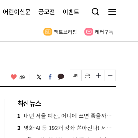
어린이신문
공모전
이벤트
검
메
색
뉴
창
전
열
체
팩트브리핑
레터구독
기
보
기
카
좋
트
페
49
페
인
글
글
카
위
이
아
이
쇄
자
자
오
터
스
요
지
하
크
크
톡
북
U
기
기
기
R
새
크
작
L
창
게
게
최신 뉴스
복
열
변
변
사
림
경
경
하
하
1
내년 서울 예산, 어디에 쓰면 좋을까요? 온라인 투표
기
기
2
영화·AI 등 192개 강좌 쏟아진다! 서울시민대학 선착순 신청