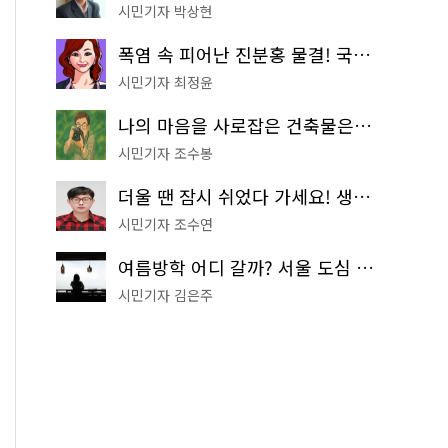
시민기자 박상현
폭염 속 피어난 진분홍 물결! 국립중앙박물관 배롱나무 명소
시민기자 최정윤
나의 마음을 사로잡은 건축물은? '서울시 건축상' 수상작 공개!
시민기자 조수봉
더울 땐 잠시 쉬었다 가세요! 생수 냉장고부터 해피소·무더위쉼터까지
시민기자 조수연
여름방학 어디 갈까? 서울 도심 무료 실내 여행 코스 추천
시민기자 김은주