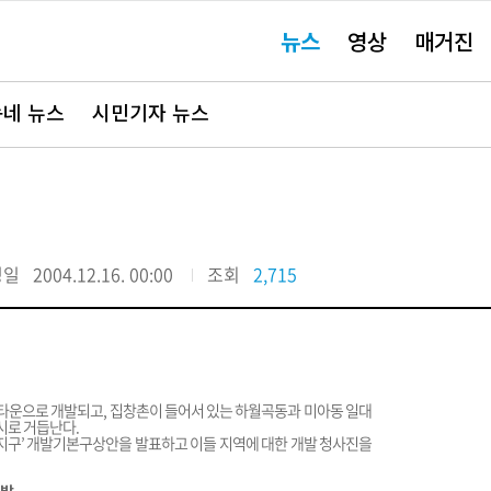
주
뉴스
영상
매거진
요
서
비
스
바
네 뉴스
시민기자 뉴스
로
가
기"
정일
2004.12.16. 00:00
조회
2,715
 뉴타운으로 개발되고, 집창촌이 들어서 있는 하월곡동과 미아동 일대
시로 거듭난다.
지구’ 개발기본구상안을 발표하고 이들 지역에 대한 개발 청사진을