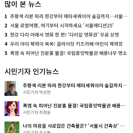
많이 본 뉴스
1
주황색 리본 따라 한강부터 메타세쿼이아 숲길까지…서울둘레길 15코스
2
서울 로컬여행, 여기부터 시작하세요 '서울에디션25'
3
한강 다리 아래서 영화 한 편! '다리밑 영화관' 무료 상영
4
우리 아이 체력이 쑥쑥! 클라이밍 키즈카페·어린이 체력장
5
폭염 속 피어난 진분홍 물결! 국립중앙박물관 배롱나무 명소
시민기자 인기뉴스
주황색 리본 따라 한강부터 메타세쿼이아 숲길까지…
서울둘레길 15코스
시민기자 박상현
폭염 속 피어난 진분홍 물결! 국립중앙박물관 배롱나
무 명소
시민기자 최정윤
나의 마음을 사로잡은 건축물은? '서울시 건축상' 수
상작 공개!
시민기자 조수봉