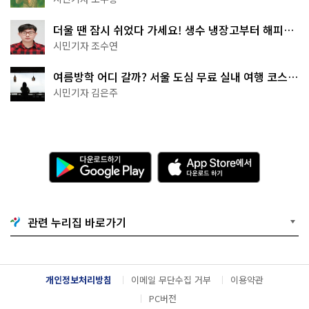
더울 땐 잠시 쉬었다 가세요! 생수 냉장고부터 해피소
·무더위쉼터까지
시민기자 조수연
여름방학 어디 갈까? 서울 도심 무료 실내 여행 코스
추천
시민기자 김은주
다
A
운
p
로
p
드
S
하
t
기
o
관련 누리집 바로가기
G
r
o
e
o
에
g
서
l
다
개인정보처리방침
이메일 무단수집 거부
이용약관
e
운
P
로
PC버전
l
드