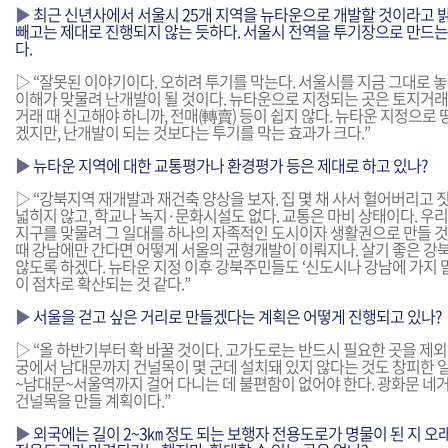
▶
최근 신년사에서 서울시 25개 지역을 뉴타운으로 개발할 것이라고 밝
빼고는 제대로 진행되지 않는 듯하다. 서울시 전역을 투기장으로 만드는
다.
▷
“잘못된 이야기이다. 오히려 투기를 막는다. 서울시를 지금 그대로
이해가 맞물려 난개발이 될 것이다. 뉴타운으로 지정되는 곳은 토지거
거래 때 신고해야 하니까, 전매(轉賣) 등이 쉽지 않다. 뉴타운 지정으로
겠지만, 난개발이 되는 것보다는 투기를 막는 효과가 크다.”
▶
뉴타운 지역에 대한 교통평가나 환경평가 등은 제대로 하고 있나?
▷
“강북지역 재개발과 재건축 양상을 보자. 집 몇 채 사서 헐어버리고 
넓히지 않고, 학교나 녹지·문화시설도 없다. 교통은 마비 상태이다. 
지구를 맞물려 그 일대를 하나의 자족적인 도시이자 생활권으로 만들 것
때 강남에만 간다면 어떻게 서울의 균형개발이 이뤄지나. 살기 좋은 강
않도록 하겠다. 뉴타운 지정 이후 강북주민들도 ‘신도시나 강남에 가지 
이 점차로 확산되는 것 같다.”
▶
서울을 걷고 싶은 거리로 만들겠다는 계획은 어떻게 진행되고 있나?
▷
“올 하반기부터 확 바꿀 것이다. 고가도로는 반드시 필요한 곳을 제외
궁에서 남대문까지 건널목이 몇 군데 설치돼 있지 않다는 것도 창피한 일
~남대문~서울역까지 걸어 다니는 데 불편함이 없어야 한다. 광화문 네
건널목을 만들 계획이다.”
▶
외국에는 길이 2~3㎞ 정도 되는 보행자 전용도로가 명물이 된 지 오