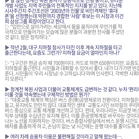
▶
말 많던 청계천 복원 공사가 성공적으로 진행 중이고, 뉴타운
개발 사업도 지역 주민들의 전폭적인 지지를 받고 있다. 지난해
시사주간지 주간조선은 ‘2003년의 인물’로 비인격체인 ‘휴대
폰’을 선정했는데 막판까지 경합한 ‘사람’ 후보는 이 시장과 이건
희 삼성그룹 회장이었다고 한다.
▷
“입만으로 살아가려는 세상에서 몸을 움직이며 무언가를 적
극적으로 만들어가는 모습에 많은 분들이 과분한 찬사를 주셨던
것 같다. 땀은 정직하다.”
▶
작년 2월, 대구 지하철 참사가 터진 이후 계속 지하철을 타고
출근한다는데, 요즘도 그런가? 지하철 요금이 얼마인지 아나?
▷
“1구간은 현금 승차 때 700원이다. 카드로 하면 650원이지만. 요즘
지하철로 출근한다. 시민들과 대화할 수 있어서 좋다. 내가 다가가면 반
준다. 시민들이 ‘우리 시장님! 수고하십니다’라며 인사한다. 각박한 사회
지 모른다.”
▶
청계천 복원 사업과 더불어 교통체계도 급변하는 것 같다. 누차 ‘편
이룰 것을 약속했는데 구체적인 방법은 뭔가?
▷
“대중교통 체계의 핵심은 버스 준(準)공영제로의 전환이다. 지하철은 
들고, 유지비도 만만치 않다. 대표적인 생태·교통도시인 브라질의 쿠리티
버스 중심으로 교통 체계를 개선하고 있다. 한데, 우리나라는 지금껏 버
익부 상태를 수십년간 유지해 왔다. 이를 준공영체계로 바꾸자는 것이다.
나는 노선을 지원하자는 것이다. 버스종합사령실에서 버스 운행 시간도
배차를 촘촘하게 하고, 손님이 없는 낮 시간에는 운행 대수를 줄이도록 하
▶
여러 차례 승용차 이용은 불편해질 것이라고 말해 왔는데….