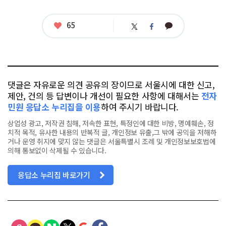
좋
65
카
트
페
아
카
위
이
요
오
터
스
톡
북
댓글은 자유로운 의견 공유의 장이므로 서울시에 대한 신고,
제안, 건의 등 답변이나 개선이 필요한 사항에 대해서는
전자
민원 응답소 누리집을 이용
하여 주시기 바랍니다.
상업성 광고, 저작권 침해, 저속한 표현, 특정인에 대한 비방, 명예훼손, 정
치적 목적, 유사한 내용의 반복적 글, 개인정보 유출,그 밖에 공익을 저해하
거나 운영 취지에 맞지 않는 댓글은 서울특별시 조례 및 개인정보보호법에
의해 통보없이 삭제될 수 있습니다.
응답소 누리집 바로가기