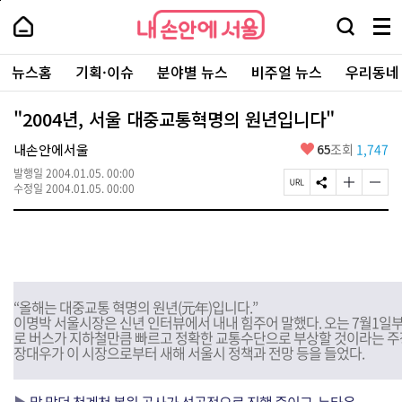
본
페
내
문
이
내
손
검
메
바
지
손
안
색
뉴
로
상
안
주
에
창
전
가
단
에
뉴스홈
기획·이슈
분야별 뉴스
비주얼 뉴스
우리동네
요
서
열
체
기
으
서
서
울
기
보
로
울
비
기
이
-
"2004년, 서울 대중교통혁명의 원년입니다"
스
동
서
바
울
좋
내손안에서울
65
조회
1,747
로
시
아
가
대
발행일
2004.01.05. 00:00
요
기
페
S
글
글
표
수정일
2004.01.05. 00:00
이
N
자
자
소
지
S
크
크
통
U
공
기
기
포
R
유
크
작
털
L
하
게
게
복
기
변
변
사
경
경
“올해는 대중교통 혁명의 원년(元年)입니다.”
하
하
이명박 서울시장은 신년 인터뷰에서 내내 힘주어 말했다. 오는 7월1일
기
기
로 버스가 지하철만큼 빠르고 정확한 교통수단으로 부상할 것이라는 주
장대우가 이 시장으로부터 새해 서울시 정책과 전망 등을 들었다.