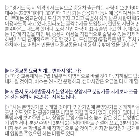
▷
“경기도 등 시 외곽에서 도심으로 승용차 출근하는 사람이 130만명
대수는 220만대이다. 300만대 이상 되는 승용차가 동시에 움직여서는 
다. 로마는 외교관이나 도심 거주자 그리고 특별히 허가 받은 사람만 
이용하도록 하고 있다. 밀라노는 홀짝수제를 도입했다. 런던도 지난해 
를 4파운드 내도록 했더니, 도심 진입 차량이 31% 줄었다고 한다. 대
는 1단계 작업을 마친 뒤, 승용차 이용을 직접적으로 줄일 수 있는 강
하반기부터 단계적으로 추진할 것이다. 도심(혼잡)통행료를 받고, 주차 
주차하기도 어렵게 만들면 대중교통을 더 이용할 수밖에 없을 것이다.”
▶
대중교통 요금 체계는 변하지 않는가?
▷
“대중교통체계는 7월 1일부터 혁명적으로 바뀔 것이다. 지하철도 탑
내게 될 것이다. 버스는 24시간 운행하되, 심야시간은 요금을 더 내게 할
▶
서울시 도시개발공사가 분양하는 상암지구 분양가를 시세보다 조금 낮
은 것은 심하지 않으냐는 지적도 많다.
▷
“시는 분양원가를 공개할 것이다. 민간기업에 분양원가를 공개하라는
긋날 수도 있지만 공공기관은 비밀을 지킬 필요가 없다. 이익이 얼마나 나
투명하게 보여주면 된다. 상암동 분양가를 다소 높게 잡은 것은 분양받은
기 위해서다. 분양 수익의 3분의 2는 임대아파트 건설에 쓰고, 3분의 1
니지 못하는 학생을 위해 장학금으로 쓸 것이다. 하지만 분양원가 공개
데 영향을 주었으면 하는 바람도 있다.”