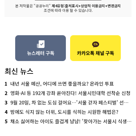
본 저작물은 "공공누리"
제4유형:출처표시+상업적 이용금지+변경금지
조건에 따라 이용 할 수 있습니다.
최신 뉴스
1
내년 서울 예산, 어디에 쓰면 좋을까요? 온라인 투표
2
영화·AI 등 192개 강좌 쏟아진다! 서울시민대학 선착순 신청
3
9월 20일, 차 없는 도심 걸어요…'서울 걷자 페스티벌' 선착순 5천명
4
밤에도 식지 않는 더위, 도시를 식히는 시원한 해법은?
5
채소 싫어하는 아이도 즐겁게 냠냠! '찾아가는 서울시 식생활 교육' 현장