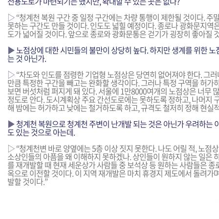
전용도로가 마련되기는 했지만, 확대할 수 있는 곳은 없나?
▷
“청계천 복원 구간 중 일정 구간에는 차량 통행이 제한될 것이다. 주
못하는 구간도 만들 것이다. 인도도 넓힐 예정이다. 종로나 광화문지역은
도가 넓어질 것이다. 앞으로 종로와 광화문통은 걷기가 굉장히 좋아질 것
▶
노점상에 대한 시민들의 불만이 상당히 높다. 하지만 생계를 위한 노
는 것 아닌가.
▷
“차도와 인도를 점령한 기업형 노점상은 당연히 없어져야 한다. 그
만큼 특정한 구간을 빼고는 완화할 생각이다. 그러나 특정 구역을 허가하
보면 버섯처럼 퍼지게 돼 있다. 서울에 1만8000여개의 노점상은 너무 많다
정도로 안다. 도시계획상 주요 간선도로에는 못하도록 정하고, 나머지 
해 밤에는 허가하고 낮에는 철거하도록 하고, 규격도 철저히 정해 현실적
▶
청계천 복원으로 청계천 주변이 난개발 되는 것은 아닌가 우려하는 이
도 있는 것으로 아는데.
▷
“청계천변 바로 양옆에는 5층 이상 짓지 못한다. 나도 어릴 적, 노점상
소상인들의 아픔을 왜 이해하지 못하겠나. 상인들이 원하지 않는 일은 하
를 재개발할 때 현재 세운상가 사람들 중 보석상 등 원하는 사람들은 종
옥으로 이전할 것이다. 이 지역 재개발은 마치 휴경지 제도에서 돌려가며
발할 것이다.”