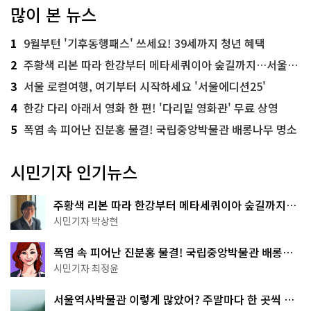
많이 본 뉴스
1
9월부턴 '기후동행패스' 쓰세요! 39세까지 청년 혜택
2
주황색 리본 따라 한강부터 메타세쿼이아 숲길까지…서울둘레길 15코스
3
서울 로컬여행, 여기부터 시작하세요 '서울에디션25'
4
한강 다리 아래서 영화 한 편! '다리밑 영화관' 무료 상영
5
폭염 속 피어난 진분홍 물결! 국립중앙박물관 배롱나무 명소
시민기자 인기뉴스
주황색 리본 따라 한강부터 메타세쿼이아 숲길까지…
서울둘레길 15코스
시민기자 박상현
폭염 속 피어난 진분홍 물결! 국립중앙박물관 배롱나
무 명소
시민기자 최정윤
서울역사박물관 이렇게 많았어? 주말마다 한 곳씩 떠