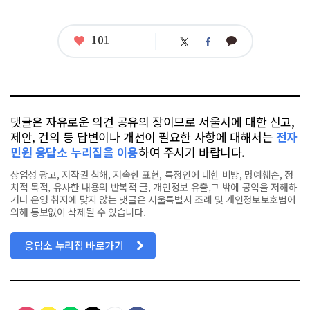
좋
101
카
트
페
아
카
위
이
요
오
터
스
톡
북
댓글은 자유로운 의견 공유의 장이므로 서울시에 대한 신고,
제안, 건의 등 답변이나 개선이 필요한 사항에 대해서는
전자
민원 응답소 누리집을 이용
하여 주시기 바랍니다.
상업성 광고, 저작권 침해, 저속한 표현, 특정인에 대한 비방, 명예훼손, 정
치적 목적, 유사한 내용의 반복적 글, 개인정보 유출,그 밖에 공익을 저해하
거나 운영 취지에 맞지 않는 댓글은 서울특별시 조례 및 개인정보보호법에
의해 통보없이 삭제될 수 있습니다.
응답소 누리집 바로가기