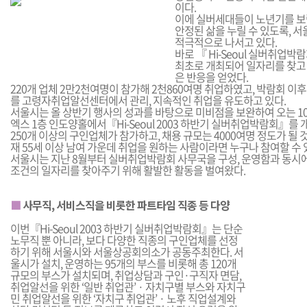
이다.
이에 실버세대들이 노년기를 보
안정된 삶을 누릴 수 있도록, 
적극적으로 나서고 있다.
바로 『 Hi-Seoul 실버취업박
최초로 개최되어 일자리를 찾고
은 반응을 얻었다.
220개 업체 2만2천여명이 참가해 2천860여명 취업하였고, 박람회 
를 고령자취업알선센터에서 관리, 지속적인 취업을 유도하고 있다.
서울시는 올 상반기 행사의 성과를 바탕으로 미비점을 보완하여 오는 10
엑스 1층 인도양홀에서『Hi-Seoul 2003 하반기 실버취업박람회』를 
250개 이상의 구인업체가 참가하고, 채용 규모는 4000여명 정도가 될 
재 55세 이상 남여 가운데 취업을 원하는 사람이라면 누구나 참여할 수 
서울시는 지난 8월부터 실버취업박람회 사무국을 구성, 운영함과 동시
조건의 일자리를 찾아주기 위해 활발한 활동을 벌여왔다.
■
사무직, 서비스직을 비롯한 파트타임 직종 등 다양
이번『Hi-Seoul 2003 하반기 실버취업박람회』는 단순
노무직 뿐 아니라, 보다 다양한 직종의 구인업체를 선정
하기 위해 서울시와 서울상공회의소가 공동주최한다. 서
울시가 설치, 운영하는 95개의 부스를 비롯해 총 120개
규모의 부스가 설치되며, 취업상담과 구인·구직자 면담,
취업알선을 위한 ‘일반 취업관’ · 자치구별 부스와 자치구
민 취업알선을 위한 ‘자치구 취업관’ · 노후 직업설계와