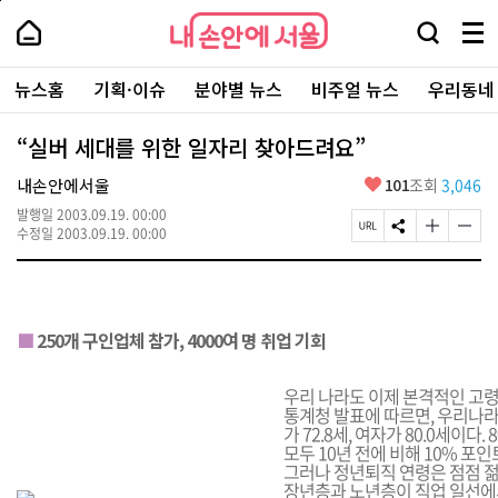
본
페
내
문
이
내
손
검
메
바
지
손
안
색
뉴
로
상
안
주
에
창
전
가
단
에
뉴스홈
기획·이슈
분야별 뉴스
비주얼 뉴스
우리동네
요
서
열
체
기
으
서
서
울
기
보
로
울
비
기
이
-
“실버 세대를 위한 일자리 찾아드려요”
스
동
서
바
울
좋
내손안에서울
101
조회
3,046
로
시
아
가
대
발행일
2003.09.19. 00:00
요
기
페
S
글
글
표
수정일
2003.09.19. 00:00
이
N
자
자
소
지
S
크
크
통
U
공
기
기
포
R
유
크
작
털
L
하
게
게
■
250개 구인업체 참가, 4000여 명 취업 기회
복
기
변
변
사
경
경
하
하
우리 나라도 이제 본격적인 고령
기
기
통계청 발표에 따르면, 우리나라
가 72.8세, 여자가 80.0세이다
모두 10년 전에 비해 10% 포인
그러나 정년퇴직 연령은 점점 젊
장년층과 노년층이 직업 일선에서