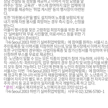
상담 컨설팅 등 정보를 제공하고 이력서 작성 요령을 알
려주는 ‘정보·교육관’ · 부스에 참여하지 않은 업체에 대
한 정보를 제공하는 ‘취업 게시판’ 등의 행사장이 마련된
다.
또한 '자원봉사관'을 별도 설치하여 노후를 보람되게 보
내기 위해 자원 봉사를 희망하는 경우 즉시 접수, 신청을
받는다.
아울러 행사장을 찾은 고령취업 희망자들을 위한 휴식공
간 ‘실버쉼터’와 무료 사진촬영, 의료서비스 등을 위한 기
타 부대시설이 준비된다.
『Hi-Seoul 2003 하반기 실버취업박람회』에 참여를 원하는 서울시 
주민등록증 및 이력서를 지참하면 되는데, 당일 행사장에서 이력서 작성
또한 구인업체의 경우에는 사업자등록증 및 참가신청서를 작성하여 우
신청하면 부스를 무료로 제공한다.
장·노년층이 일할 수 있는 모든 직종의 업체가 참여 가능하며, 사무직
직·서비스직·파트타임직, 업무 형태의 경우 정규직 및 비정규직을 비롯
지 모두 참여 가능하다. 단 다단계 판매 등 노인이 취업하기에 부적합한
서울시는 이번『Hi-Seoul 2003 하반기 실버취업박람회』에 참여하
해 정규직 뿐 아니라 비정규직 채용업체에도 문을 넓혀, 장·노년층의 고
더불어 자치구의 별도 부스 운영으로 고령자 취업 분위기를 전 자치구로
주차 관리 등 공공 부문의 일자리를 적극 개발하도록 하고 있다.
* 문의 :
서울시 복지여성국 노인복지과 02) 3707-9215~6
『Hi-Seoul 2003 하반기 실버취업박람회』사무국 02) 3296-5780~1