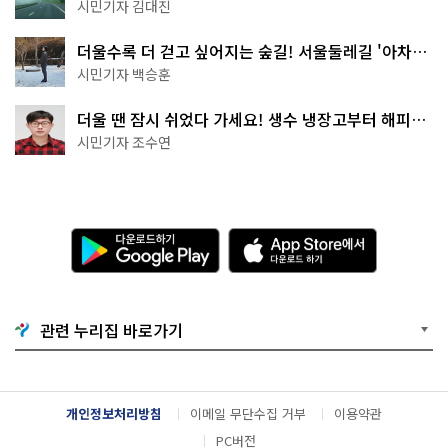
나는 역사 산책
시민기자 김대진
더울수록 더 걷고 싶어지는 숲길! 서울둘레길 '아차산
코스'
시민기자 백승훈
더울 땐 잠시 쉬었다 가세요! 생수 냉장고부터 해피소
·무더위쉼터까지
시민기자 조수연
다
A
운
p
로
p
드
S
하
t
기
o
관련 누리집 바로가기
G
r
o
e
o
에
g
서
l
다
개인정보처리방침
이메일 무단수집 거부
이용약관
e
운
P
로
PC버전