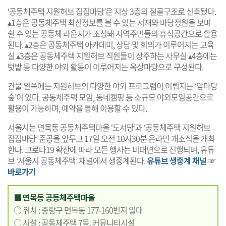
‘공동체주택 지원허브 집집마당’은 지상 3층의 철골구조로 신축됐다.
▴1층은 공동체주택 최신정보를 볼 수 있는 서재와 마당정원을 보며
쉴 수 있는 공동체 라운지가 조성돼 지역주민들의 휴식공간으로 활용
된다. ▴2층은 공동체주택 아카데미, 상담 및 회의가 이루어지는 교육
실 ▴3층은 공동체주택 지원허브 직원들이 상주하는 사무실 ▴4층에는
텃밭 등 다양한 야외 활동이 이루어지는 옥상마당으로 구성된다.
건물 왼쪽에는 지원허브의 다양한 야외 프로그램이 이뤄지는 ‘앞마당
숲’이 있다. 공동체주택 모임, 동네캠핑 등 소규모 야외모임공간으로
활용이 가능하며, 예약을 통해 이용할 수 있다.
서울시는 면목동 공동체주택마을 ‘도서당’과 ‘공동체주택 지원허브
집집마당’ 준공을 앞두고 17일 오전 10시30분 온라인 개소식을 개최
한다. 코로나19 확산에 따라 모든 행사는 비대면으로 진행되며, 유튜
브 ‘서울시 공동체주택’ 채널에서 생중계된다.
유튜브 생중계 채널 ☞
바로가기
■ 면목동 공동체주택마을
○ 위치 : 중랑구 면목동 177-160번지 일대
○ 시설 : 공동체주택 7동, 커뮤니티시설