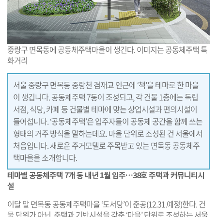
중랑구 면목동에 공동체주택마을이 생긴다. 이미지는 공동체주택 특
화거리
서울 중랑구 면목동 중랑천 겸재교 인근에 ‘책’을 테마로 한 마을
이 생깁니다. 공동체주택 7동이 조성되고, 각 건물 1층에는 독립
서점, 식당, 카페 등 건물별 테마에 맞는 상업시설과 편의시설이
들어섭니다. ‘공동체주택’은 입주자들이 공동체 공간을 함께 쓰는
형태의 거주 방식을 말하는데요. 마을 단위로 조성된 건 서울에서
처음입니다. 새로운 주거모델로 주목받고 있는 면목동 공동체주
택마을을 소개합니다.
테마별 공동체주택 7개 동 내년 1월 입주…38호 주택과 커뮤니티시
설
이달 말 면목동 공동체주택마을 ‘도서당’이 준공(12.31.예정)한다. 건
물 단위가 아닌, 주택과 기반시설을 갖춘 ‘마을’ 단위로 조성하는 서울