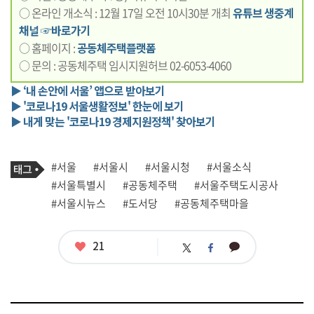
○ 온라인 개소식 : 12월 17일 오전 10시30분 개최
유튜브 생중계
채널 ☞바로가기
○ 홈페이지 :
공동체주택플랫폼
○ 문의 : 공동체주택 임시지원허브 02-6053-4060
▶ ‘내 손안에 서울’ 앱으로 받아보기
▶ '코로나19 서울생활정보' 한눈에 보기
▶ 내게 맞는 '코로나19 경제지원정책' 찾아보기
기
태
#서울
#서울시
#서울시청
#서울소식
사
그
관
#서울특별시
#공동체주택
#서울주택도시공사
련
#서울시뉴스
#도서당
#공동체주택마을
태
그
좋
21
카
트
페
아
카
위
이
요
오
터
스
톡
북