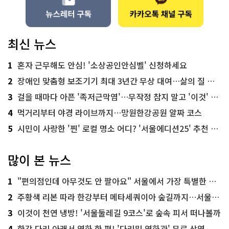
최신 뉴스
1
혼자 근무해도 안심! '소상공인안심벨' 신청하세요
2
장애인 맞춤형 보조기기 최대 3년간 무상 대여…삶의 질 높인다
3
걸을 때마다 아픈 '족저근막염'…무작정 참지 말고 '이것' 해보세요!
4
먹거리부터 야경 라이브까지…망원한강공원 알짜 코스
5
시민이 사랑한 '찐' 로컬 명소 어디? '서울에디션25' 추천 코스
많이 본 뉴스
1
"편의점인데 아무것도 안 팔아요" 서울에서 가장 특별한 편의점의 정체
2
주황색 리본 따라 한강부터 메타세쿼이아 숲길까지…서울둘레길 15코스
3
이것이 천연 냉방! '서울둘레길 9코스'로 숲속 피서 떠나볼까
4
한강 다리 아래서 영화 한 편! '다리밑 영화관' 무료 상영