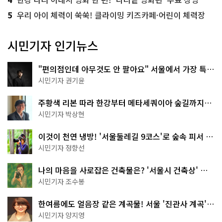
5
우리 아이 체력이 쑥쑥! 클라이밍 키즈카페·어린이 체력장
시민기자 인기뉴스
"편의점인데 아무것도 안 팔아요" 서울에서 가장 특별
한 편의점의 정체
시민기자 권기윤
주황색 리본 따라 한강부터 메타세쿼이아 숲길까지…
서울둘레길 15코스
시민기자 박상현
이것이 천연 냉방! '서울둘레길 9코스'로 숲속 피서 떠
나볼까
시민기자 정향선
나의 마음을 사로잡은 건축물은? '서울시 건축상' 수
상작 공개!
시민기자 조수봉
한여름에도 얼음장 같은 계곡물! 서울 '진관사 계곡'이
천국이네~
시민기자 양지영