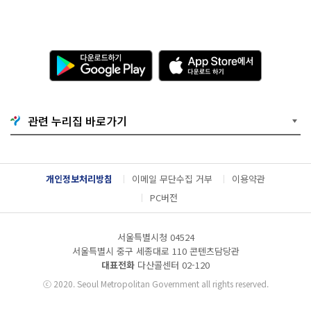
다
A
운
p
로
p
드
S
하
t
기
o
관련 누리집 바로가기
G
r
o
e
o
에
g
서
l
다
개인정보처리방침
이메일 무단수집 거부
이용약관
e
운
P
로
PC버전
l
드
a
하
y
기
서울특별시청 04524
서울특별시 중구 세종대로 110 콘텐츠담당관
대표전화
다산콜센터
02-120
ⓒ
2020. Seoul Metropolitan Government all rights reserved.