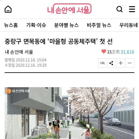
본
페
내
문
이
내
손
검
메
바
지
손
안
색
뉴
로
상
안
주
에
창
전
가
단
에
뉴스홈
기획·이슈
분야별 뉴스
비주얼 뉴스
우리동네
요
서
열
체
기
으
서
서
울
기
보
로
울
비
기
이
-
중랑구 면목동에 ‘마을형 공동체주택’ 첫 선
스
동
서
바
울
좋
내 손안에 서울
21
조회
31,616
로
시
아
가
대
발행일
2020.12.16. 15:04
요
기
페
S
글
글
표
수정일
2020.12.16. 19:29
이
N
자
자
소
지
S
크
크
통
U
공
기
기
포
R
유
크
작
털
L
하
게
게
복
기
변
변
사
경
경
하
하
기
기