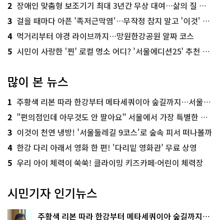
2
장애인 맞춤형 보조기기 최대 3년간 무상 대여…삶의 질 높인다
3
걸을 때마다 아픈 '족저근막염'…무작정 참지 말고 '이것' 해보세요!
4
먹거리부터 야경 라이브까지…망원한강공원 알짜 코스
5
시민이 사랑한 '찐' 로컬 명소 어디? '서울에디션25' 추천 코스
많이 본 뉴스
1
주황색 리본 따라 한강부터 메타세쿼이아 숲길까지…서울둘레길 15코스
2
"편의점인데 아무것도 안 팔아요" 서울에서 가장 특별한 편의점의 정체
3
이것이 천연 냉방! '서울둘레길 9코스'로 숲속 피서 떠나볼까
4
한강 다리 아래서 영화 한 편! '다리밑 영화관' 무료 상영
5
우리 아이 체력이 쑥쑥! 클라이밍 키즈카페·어린이 체력장
시민기자 인기뉴스
주황색 리본 따라 한강부터 메타세쿼이아 숲길까지…