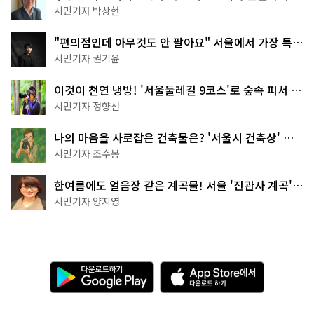
서울둘레길 15코스
시민기자 박상현
"편의점인데 아무것도 안 팔아요" 서울에서 가장 특별
한 편의점의 정체
시민기자 권기윤
이것이 천연 냉방! '서울둘레길 9코스'로 숲속 피서 떠
나볼까
시민기자 정향선
나의 마음을 사로잡은 건축물은? '서울시 건축상' 수
상작 공개!
시민기자 조수봉
한여름에도 얼음장 같은 계곡물! 서울 '진관사 계곡'이
천국이네~
시민기자 양지영
다
A
운
p
로
p
드
S