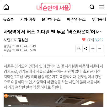
본
페
내
문
이
내
손
검
메
바
지
손
안
색
뉴
로
상
안
주
에
창
전
가
단
에
뉴스홈
기획·이슈
분야별 뉴스
비주얼 뉴스
우리동네
요
서
열
체
기
으
서
서
울
기
보
로
울
비
기
이
-
사당역에서 버스 기다릴 땐 무료 '버스라운지'에서~
스
동
서
바
울
좋
시민기자 김창일
1
조회
3,232
로
시
아
가
대
발행일
2020.11.24. 11:49
요
기
페
S
글
글
표
수정일
2020.11.24. 15:30
이
N
자
자
소
지
S
크
크
통
U
공
기
기
포
서울은 경기도와 인접해 있어 광역버스 및 지하철을 이용해 서울에서
R
유
크
작
털
L
하
게
게
경기도로, 경기도에서 서울로 출퇴근하는 시민이 많다. 출퇴근 시간
복
기
변
변
지하철 2호선 사당역의 탑승객은 가히 폭발적이다. 신도림에서 강남
사
경
경
으로 이동하다 보면, 사당역에서 환승을 하는 시민이 많아 서울시에
하
하
기
기
서 가장 혼잡한 환승역 중 하나로 꼽힌다.