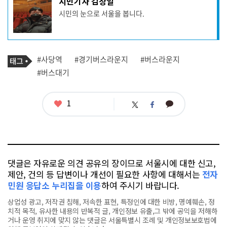
시민기자 김창일
사
시민의 눈으로 서울을 봅니다.
작
성
자
프
로
기
필
태
#사당역
#경기버스라운지
#버스라운지
사
그
관
#버스대기
련
태
그
좋
1
카
트
페
아
카
위
이
요
오
터
스
톡
북
댓글은 자유로운 의견 공유의 장이므로 서울시에 대한 신고,
제안, 건의 등 답변이나 개선이 필요한 사항에 대해서는
전자
민원 응답소 누리집을 이용
하여 주시기 바랍니다.
상업성 광고, 저작권 침해, 저속한 표현, 특정인에 대한 비방, 명예훼손, 정
치적 목적, 유사한 내용의 반복적 글, 개인정보 유출,그 밖에 공익을 저해하
거나 운영 취지에 맞지 않는 댓글은 서울특별시 조례 및 개인정보보호법에