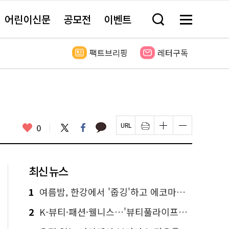
어린이신문
공모전
이벤트
검
메
색
뉴
창
전
열
체
팩트브리핑
레터구독
기
보
기
카
좋
트
페
0
페
인
글
글
카
위
이
아
이
쇄
자
자
오
터
스
요
지
하
크
크
톡
북
U
기
기
기
R
새
크
작
L
창
게
게
최신 뉴스
복
열
변
변
사
림
경
경
하
하
1
여름밤, 한강에서 '줍깅'하고 에코마일리지도 줍줍!
기
기
2
K-뷰티·패션·웰니스…'뷰티풀라이프인서울' 6일부터 사전 예약