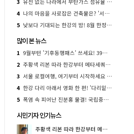
3
유전 없는 나라에서 부탄가스 점유율 1위 가능? Yes, I 'CAN'
4
나의 마음을 사로잡은 건축물은? '서울시 건축상' 수상작 공개!
5
낮보다 기대되는 한강의 밤! 8월 한정 무료 '한강 밤핑' 예약은?
많이 본 뉴스
1
9월부턴 '기후동행패스' 쓰세요! 39세까지 청년 혜택
2
주황색 리본 따라 한강부터 메타세쿼이아 숲길까지…서울둘레길 15코스
3
서울 로컬여행, 여기부터 시작하세요 '서울에디션25'
4
한강 다리 아래서 영화 한 편! '다리밑 영화관' 무료 상영
5
폭염 속 피어난 진분홍 물결! 국립중앙박물관 배롱나무 명소
시민기자 인기뉴스
주황색 리본 따라 한강부터 메타세쿼이아 숲길까지…서울둘레길 15코스