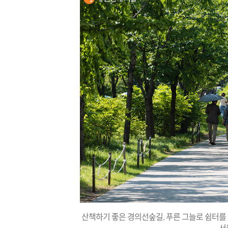
산책하기 좋은 경의선숲길. 푸른 그늘로 쉼터를
서