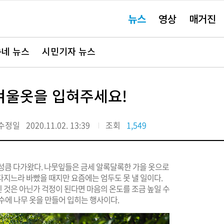
주
뉴스
영상
매거진
요
서
비
스
바
네 뉴스
시민기자 뉴스
로
가
기"
겨울옷을 입혀주세요!
수정일
2020.11.02. 13:39
조회
1,549
 성큼 다가왔다. 나뭇잎들은 금세 알록달록한 가을 옷으로
다지느라 바빴을 때지만 요즘에는 엄두도 못 낼 일이다.
 것은 아닌가 걱정이 된다면 마음의 온도를 조금 높일 수
수에 나무 옷을 만들어 입히는 행사이다.