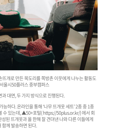
손뜨개로 만든 목도리를 쪽방촌 이웃에게 나누는 활동도
 ©서울시50플러스 중부캠퍼스
과 대면, 두 가지 방식으로 진행된다.
능하다. 온라인을 통해 ‘나무 뜨개옷 세트’ 2종 중 1종
수 있는데, ▲50+포털(
https://50plus.or.kr/
)
에서 회
지 완성된 뜨개옷과 올 한해 잘 견뎌낸 나와 다른 이들에게
 함께 발송하면 된다.