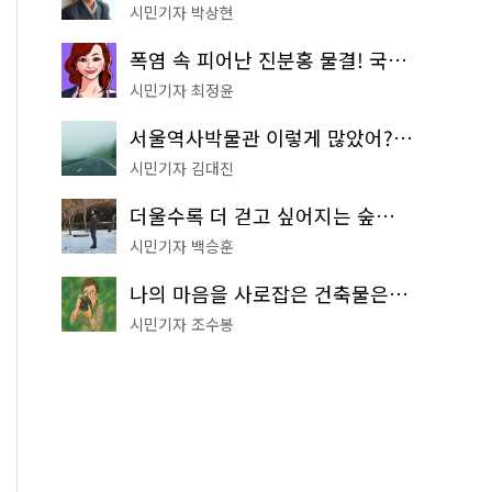
시민기자 박상현
폭염 속 피어난 진분홍 물결! 국립중앙박물관 배롱나무 명소
시민기자 최정윤
서울역사박물관 이렇게 많았어? 주말마다 한 곳씩 떠나는 역사 산책
시민기자 김대진
더울수록 더 걷고 싶어지는 숲길! 서울둘레길 '아차산 코스'
시민기자 백승훈
나의 마음을 사로잡은 건축물은? '서울시 건축상' 수상작 공개!
시민기자 조수봉