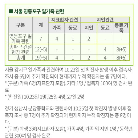
■ 서울 영등포구 일가족 관련
지표환자 관련
지인관련
구분
계
동료 가
가족
동료
지인
동료
족
영등포구 일
7
4
1
2
-
-
가족 관련
송파구 건설
12(+5)
-
-
-
4
8(+5)
현장 관련
총계
19(+5)
4
1
2
4
8(+5)
서울 강서구 일가족과 관련하여 10.23일 첫 확진자 발생 이후 접촉자
조사 중 6명이 추가 확진되어 현재까지 누적 확진자는 총 7명이다.
* (구분) 가족 6명(지표환자 포함). 기타 1명 / 접촉자 100여 명 검사 완
료
* (확진일) 10.23일 1명, 25일 4명, 27일 2명
경기 성남시 분당중학교와 관련하여 10.25일 첫 확진자 발생 이후 접
촉자 조사 중 7명이 추가 확진되어 현재까지 누적 확진자는 총 8명이
다.
* (구분) 학생 3명(지표환자 포함), 가족 4명, 가족 외 지인 1명 / 동학년
관련 300여 명 검사 완료