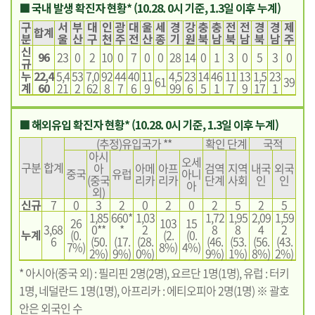
■ 국내 발생 확진자 현황* (10.28. 0시 기준, 1.3일 이후 누계)
구
서
부
대
인
광
대
울
세
경
강
충
충
전
전
경
경
제
합계
분
울
산
구
천
주
전
산
종
기
원
북
남
북
남
북
남
주
신
96
23
0
2
10
0
7
0
0
28
14
0
1
3
0
5
3
0
규
누
22,4
5,4
53
7,0
92
44
40
11
4,5
23
14
46
11
13
1,5
23
61
39
계
60
21
2
62
8
7
6
9
99
6
5
1
7
9
17
1
■ 해외유입 확진자 현황* (10.28. 0시 기준, 1.3일 이후 누계)
(추정)유입국가 **
확인 단계
국적
아시
오세
구분
합계
아
아메
아프
검역
지역
내국
외국
중국
유럽
아니
(중국
리카
리카
단계
사회
인
인
아
외)
신규
7
0
3
2
0
2
0
2
5
2
5
1,85
660*
1,03
1,72
1,95
2,09
1,59
26
103
15
3,68
0**
*
2
8
8
4
2
누계
(0.
(2.
(0.
6
(50.
(17.
(28.
(46.
(53.
(56.
(43.
7%)
8%)
4%)
2%)
9%)
0%)
9%)
1%)
8%)
2%)
* 아시아(중국 외) : 필리핀 2명(2명), 요르단 1명(1명), 유럽 : 터키
1명, 네덜란드 1명(1명), 아프리카 : 에티오피아 2명(1명) ※ 괄호
안은 외국인 수