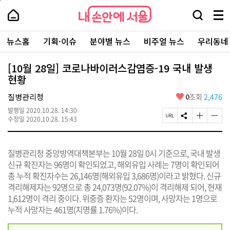
본
페
내
문
이
내
손
검
메
바
지
손
안
색
뉴
로
상
안
주
에
창
전
가
단
에
뉴스홈
기획·이슈
분야별 뉴스
비주얼 뉴스
우리동네
요
서
열
체
기
으
서
서
울
기
보
로
울
비
기
이
-
[10월 28일] 코로나바이러스감염증-19 국내 발생
스
동
서
현황
바
울
로
시
가
좋
질병관리청
0
조회
2,476
대
기
아
표
발행일
2020.10.28. 14:30
요
소
페
S
글
글
수정일
2020.10.28. 15:43
통
이
N
자
자
포
지
S
크
크
털
U
공
기
기
질병관리청 중앙방역대책본부는 10월 28일 0시 기준으로, 국내 발생
R
유
크
작
L
하
게
게
신규 확진자는 96명이 확인되었고, 해외유입 사례는 7명이 확인되어
복
기
변
변
총 누적 확진자수는 26,146명(해외유입 3,686명)이라고 밝혔다. 신규
사
경
경
격리해제자는 92명으로 총 24,073명(92.07%)이 격리해제 되어, 현재
하
하
기
기
1,612명이 격리 중이다. 위중증 환자는 52명이며, 사망자는 1명으로
누적 사망자는 461명(치명률 1.76%)이다.