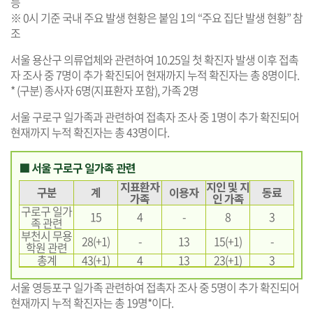
능
※ 0시 기준 국내 주요 발생 현황은 붙임 1의 “주요 집단 발생 현황” 참
조
서울 용산구 의류업체와 관련하여 10.25일 첫 확진자 발생 이후 접촉
자 조사 중 7명이 추가 확진되어 현재까지 누적 확진자는 총 8명이다.
* (구분) 종사자 6명(지표환자 포함), 가족 2명
서울 구로구 일가족과 관련하여 접촉자 조사 중 1명이 추가 확진되어
현재까지 누적 확진자는 총 43명이다.
■ 서울 구로구 일가족 관련
지표환자
지인 및 지
구분
계
이용자
동료
가족
인 가족
구로구 일가
15
4
-
8
3
족 관련
부천시 무용
28(+1)
-
13
15(+1)
-
학원 관련
총계
43(+1)
4
13
23(+1)
3
서울 영등포구 일가족 관련하여 접촉자 조사 중 5명이 추가 확진되어
현재까지 누적 확진자는 총 19명*이다.