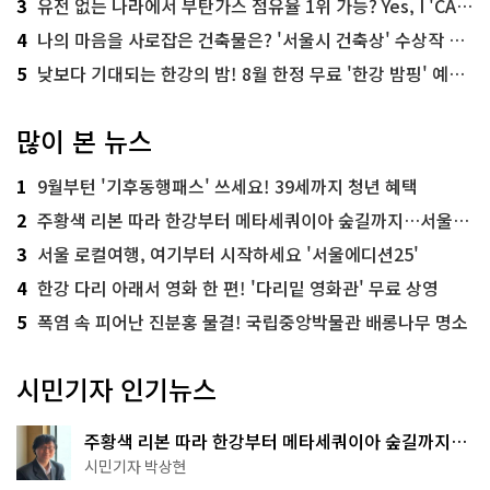
3
유전 없는 나라에서 부탄가스 점유율 1위 가능? Yes, I 'CAN'
4
나의 마음을 사로잡은 건축물은? '서울시 건축상' 수상작 공개!
5
낮보다 기대되는 한강의 밤! 8월 한정 무료 '한강 밤핑' 예약은?
많이 본 뉴스
1
9월부턴 '기후동행패스' 쓰세요! 39세까지 청년 혜택
2
주황색 리본 따라 한강부터 메타세쿼이아 숲길까지…서울둘레길 15코스
3
서울 로컬여행, 여기부터 시작하세요 '서울에디션25'
4
한강 다리 아래서 영화 한 편! '다리밑 영화관' 무료 상영
5
폭염 속 피어난 진분홍 물결! 국립중앙박물관 배롱나무 명소
시민기자 인기뉴스
주황색 리본 따라 한강부터 메타세쿼이아 숲길까지…
서울둘레길 15코스
시민기자 박상현