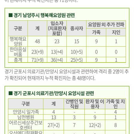
■ 경기 남양주시 행복해요양원 관련
입소자
요양원 외 추가 전파
구분
계
(지표환자
종사자
가족
지인
포함)
행복해요
48
23
15
9
1
양원
한마음실
23(+9)
13(+4)
10(+5)
0
0
버홈
총계
71(+9)
36(+4)
25(+5)
9
1
경기 군포시 의료기관/안양시 요양시설과 관련하여 격리 중 2명이 추
가 확진되어 현재까지 누적 확진자는 총 48명이다.
■ 경기 군포시 의료기관/안양시 요양시설 관련
간병인 및
환자 및 이
가족 및 지
구분
계
직원
용자
인
안양시 일가족
4
-
-
4
남천병원
13
3
9
1
어르신세상주간보
27(+2)
7
12(+2)
8
호센터
오산메디컬재활요