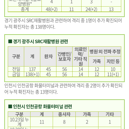
4
1
3
-
양병원*
총계
48(+2)
11
24(+2)
13
경기 광주시 SRC재활병원과 관련하여 격리 중 1명이 추가 확진되어
누적 확진자는 총 138명이다.
■ 경기 광주시 SRC재활병원 관련
의료인
병원 외 전파 추정
간병인/
력/
구분
계
환자
보호자
기타 직
가족
지인 등
원
전일
137
45
56
14
12
10
금일
138(+1)
45
56
14
12
11(+1)
인천시 인천공항 화물터미널과 관련하여 격리 중 2명이 추가 확진되
어 누적 확진자는 총 13명이다.
■ 인천시 인천공항 화물터미널 관련
구분
계
종사자
가족
기타
10.23일 누
11
8
2
1
계