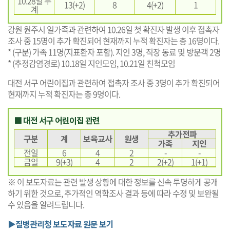
10.28일 누
13(+2)
8
4(+2)
1
계
강원 원주시 일가족과 관련하여 10.26일 첫 확진자 발생 이후 접촉자
조사 중 15명이 추가 확진되어 현재까지 누적 확진자는 총 16명이다.
* (구분) 가족 11명(지표환자 포함). 지인 3명, 직장 동료 및 방문객 2명
* (추정감염경로) 10.18일 지인모임, 10.21일 친척모임
대전 서구 어린이집과 관련하여 접촉자 조사 중 3명이 추가 확진되어
현재까지 누적 확진자는 총 9명이다.
■ 대전 서구 어린이집 관련
추가전파
구분
계
보육교사
원생
가족
지인
전일
6
4
2
-
-
금일
9(+3)
4
2
2(+2)
1(+1)
※ 이 보도자료는 관련 발생 상황에 대한 정보를 신속 투명하게 공개
하기 위한 것으로, 추가적인 역학조사 결과 등에 따라 수정 및 보완될
수 있음을 알려드립니다.
▶질병관리청 보도자료 원문 보기