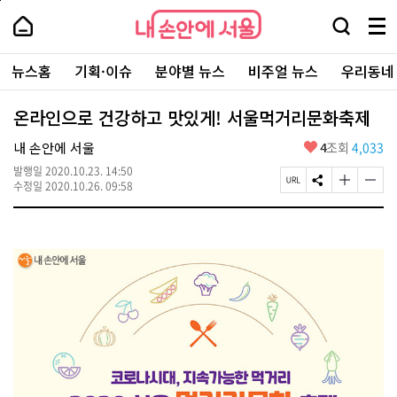
본
페
내
문
이
내
손
검
메
바
지
손
안
색
뉴
로
상
안
주
에
창
전
가
단
에
뉴스홈
기획·이슈
분야별 뉴스
비주얼 뉴스
우리동네
요
서
열
체
기
으
서
서
울
기
보
로
울
비
기
이
-
온라인으로 건강하고 맛있게! 서울먹거리문화축제
스
동
서
바
울
좋
내 손안에 서울
4
조회
4,033
로
시
아
가
대
발행일
2020.10.23. 14:50
요
기
페
S
글
글
표
수정일
2020.10.26. 09:58
이
N
자
자
소
지
S
크
크
통
U
공
기
기
포
R
유
크
작
털
L
하
게
게
복
기
변
변
사
경
경
하
하
기
기