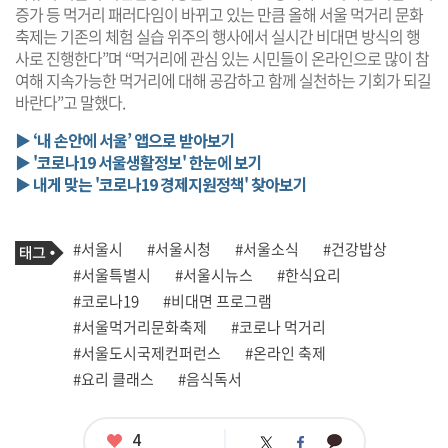
증가 등 먹거리 패러다임이 바뀌고 있는 만큼 올해 서울 먹거리 문화
축제는 기존의 체험 실습 위주의 행사에서 실시간 비대면 방식의 행
사로 진행한다”며 “먹거리에 관심 있는 시민들이 온라인으로 많이 참
여해 지속가능한 먹거리에 대해 공감하고 함께 실천하는 기회가 되길
바란다”고 말했다.
▶ ‘내 손안에 서울’ 앱으로 받아보기
▶ '코로나19 서울생활정보' 한눈에 보기
▶ 내게 맞는 '코로나19 경제지원정책' 찾아보기
기
태
#서울시
#서울시청
#서울소식
#건강밥상
사
그
관
#서울특별시
#서울시뉴스
#한식요리
련
#코로나19
#비대면 프로그램
태
그
#서울먹거리문화축제
#코로나 먹거리
#서울도시국제컨퍼런스
#온라인 축제
#요리 클래스
#음식독서
좋
4
카
트
페