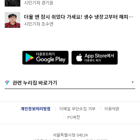
한 편의점의 정체
시민기자 권기윤
더울 땐 잠시 쉬었다 가세요! 생수 냉장고부터 해피소
·무더위쉼터까지
시민기자 조수연
다
A
운
p
로
p
드
S
하
t
기
o
관련 누리집 바로가기
G
r
o
e
o
에
g
서
l
다
개인정보처리방침
이메일 무단수집 거부
이용약관
e
운
P
로
PC버전
l
드
a
하
y
기
서울특별시청 04524