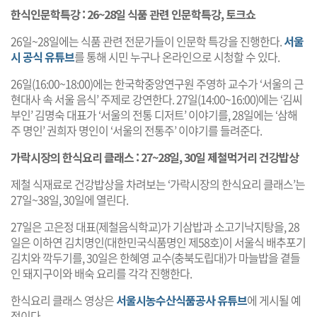
한식인문학특강 : 26~28일 식품 관련 인문학특강, 토크쇼
26일~28일에는 식품 관련 전문가들이 인문학 특강을 진행한다.
서울
시 공식 유튜브
를 통해 시민 누구나 온라인으로 시청할 수 있다.
26일(16:00~18:00)에는 한국학중앙연구원 주영하 교수가 ‘서울의 근
현대사 속 서울 음식’ 주제로 강연한다. 27일(14:00~16:00)에는 ‘김씨
부인’ 김명숙 대표가 ‘서울의 전통 디저트’ 이야기를, 28일에는 ‘삼해
주 명인’ 권희자 명인이 ‘서울의 전통주’ 이야기를 들려준다.
가락시장의 한식요리 클래스 : 27~28일, 30일 제철먹거리 건강밥상
제철 식재료로 건강밥상을 차려보는 ‘가락시장의 한식요리 클래스’는
27일~38일, 30일에 열린다.
27일은 고은정 대표(제철음식학교)가 기삼밥과 소고기낙지탕을, 28
일은 이하연 김치명인(대한민국식품명인 제58호)이 서울식 배추포기
김치와 깍두기를, 30일은 한혜영 교수(충북도립대)가 마늘밥을 곁들
인 돼지구이와 배숙 요리를 각각 진행한다.
한식요리 클래스 영상은
서울시농수산식품공사 유튜브
에 게시될 예
정이다.