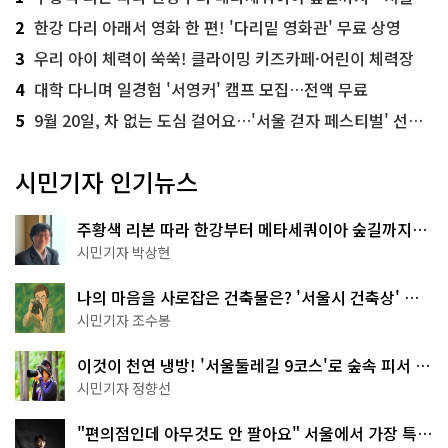
2
한강 다리 아래서 영화 한 편! '다리밑 영화관' 무료 상영
3
우리 아이 체력이 쑥쑥! 클라이밍 키즈카페·어린이 체력장
4
대학 다니며 일경험 '서영커' 캠프 모집…전액 무료
5
9월 20일, 차 없는 도심 걸어요…'서울 걷자 페스티벌' 선착순 5천명
시민기자 인기뉴스
주황색 리본 따라 한강부터 메타세쿼이아 숲길까지…
서울둘레길 15코스
시민기자 박상현
나의 마음을 사로잡은 건축물은? '서울시 건축상' 수
상작 공개!
시민기자 조수봉
이것이 천연 냉방! '서울둘레길 9코스'로 숲속 피서 떠
나볼까
시민기자 정향선
"편의점인데 아무것도 안 팔아요" 서울에서 가장 특별