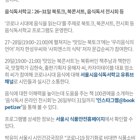
음식독서학교 : 26~31일 북토크, 북콘서트, 음식독서 전시회 등
‘코로나 시대에 음식을 읽는다’를 주제로 북토크, 북콘서트, 전시회 등
음식독서학교 프로그램도 운영한다.
27~28일(19:00~21:00)에 펼쳐지는 ‘맛있는 북토크’에는 ‘우리음식의
언어’ 저자 한성우씨와 ‘사피엔스의 식탁’ 저자 문갑순씨가 참여한다.
29일(19:00~21:00) ‘맛있는 북콘서트’는 북튜버인 책추남과 책한민
국, 맛철학가 김현숙, 출판기획자 윤혜자 씨, 카자미테이블 대표 엄소
희 씨가 참여해 코로나시대 음식에 대해
서울시음식독서학교 유튜브
채널
로 시민들과 실시간 소통한다.
음식에 대한 이해력을 높이는데 도움을 주는 책 100권에을 소개하는
‘음식독서 온라인 전시회’는 26일부터 31일까지
‘인스타그램@book
petizer’
을 통해 볼 수 있다.
프로그램별 상세한 정보는
서울시 식품안전홈페이지
에서 확인할 수
있다.
박유미 서울시 시민건강국장은 “코로나19 장기화로 비대면 식품소비