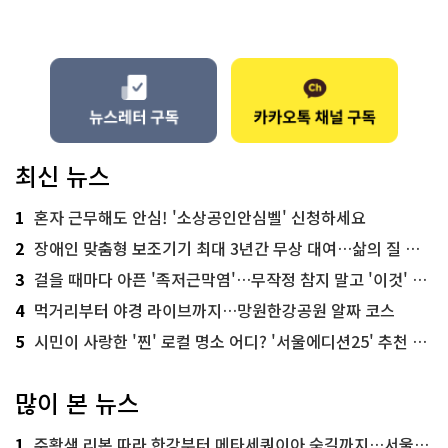
최신 뉴스
1
혼자 근무해도 안심! '소상공인안심벨' 신청하세요
2
장애인 맞춤형 보조기기 최대 3년간 무상 대여…삶의 질 높인다
3
걸을 때마다 아픈 '족저근막염'…무작정 참지 말고 '이것' 해보세요!
4
먹거리부터 야경 라이브까지…망원한강공원 알짜 코스
5
시민이 사랑한 '찐' 로컬 명소 어디? '서울에디션25' 추천 코스
많이 본 뉴스
1
주황색 리본 따라 한강부터 메타세쿼이아 숲길까지…서울둘레길 15코스