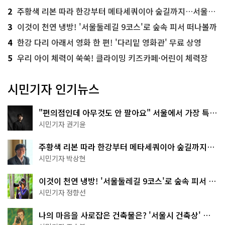
2
주황색 리본 따라 한강부터 메타세쿼이아 숲길까지…서울둘레길 15코스
3
이것이 천연 냉방! '서울둘레길 9코스'로 숲속 피서 떠나볼까
4
한강 다리 아래서 영화 한 편! '다리밑 영화관' 무료 상영
5
우리 아이 체력이 쑥쑥! 클라이밍 키즈카페·어린이 체력장
시민기자 인기뉴스
"편의점인데 아무것도 안 팔아요" 서울에서 가장 특별
한 편의점의 정체
시민기자 권기윤
주황색 리본 따라 한강부터 메타세쿼이아 숲길까지…
서울둘레길 15코스
시민기자 박상현
이것이 천연 냉방! '서울둘레길 9코스'로 숲속 피서 떠
나볼까
시민기자 정향선
나의 마음을 사로잡은 건축물은? '서울시 건축상' 수