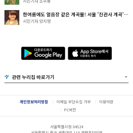
상작 공개!
시민기자 조수봉
한여름에도 얼음장 같은 계곡물! 서울 '진관사 계곡'이
천국이네~
시민기자 양지영
다
A
운
p
로
p
드
S
하
t
기
o
관련 누리집 바로가기
G
r
o
e
o
에
g
서
l
다
개인정보처리방침
이메일 무단수집 거부
이용약관
e
운
P
로
PC버전
l
드
a
하
y
기
서울특별시청 04524
서울특별시 중구 세종대로 110 콘텐츠담당관