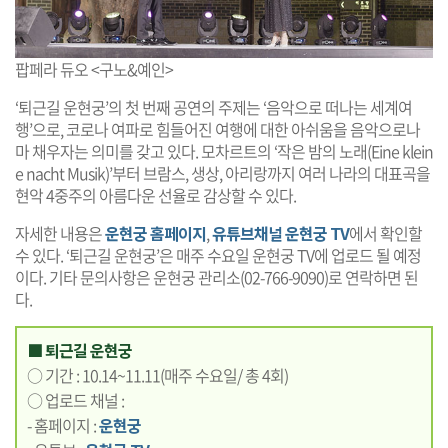
팝페라 듀오 <구노&예인>
‘퇴근길 운현궁’의 첫 번째 공연의 주제는 ‘음악으로 떠나는 세계여
행’으로, 코로나 여파로 힘들어진 여행에 대한 아쉬움을 음악으로나
마 채우자는 의미를 갖고 있다. 모차르트의 ‘작은 밤의 노래(Eine klein
e nacht Musik)’부터 브람스, 생상, 아리랑까지 여러 나라의 대표곡을
현악 4중주의 아름다운 선율로 감상할 수 있다.
자세한 내용은
운현궁 홈페이지
,
유튜브채널 운현궁 TV
에서 확인할
수 있다. ‘퇴근길 운현궁’은 매주 수요일 운현궁 TV에 업로드 될 예정
이다. 기타 문의사항은 운현궁 관리소(02-766-9090)로 연락하면 된
다.
■ 퇴근길 운현궁
○ 기간 : 10.14~11.11(매주 수요일/ 총 4회)
○ 업로드 채널 :
- 홈페이지 :
운현궁