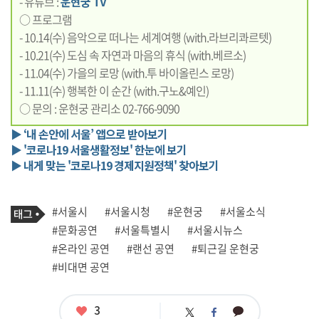
- 유튜브 :
운현궁 TV
○ 프로그램
- 10.14(수) 음악으로 떠나는 세계여행 (with.라브리콰르텟)
- 10.21(수) 도심 속 자연과 마음의 휴식 (with.베르소)
- 11.04(수) 가을의 로망 (with.투 바이올린스 로망)
- 11.11(수) 행복한 이 순간 (with.구노&예인)
○ 문의 : 운현궁 관리소 02-766-9090
▶ ‘내 손안에 서울’ 앱으로 받아보기
▶ '코로나19 서울생활정보' 한눈에 보기
▶ 내게 맞는 '코로나19 경제지원정책' 찾아보기
기
태
#서울시
#서울시청
#운현궁
#서울소식
사
그
관
#문화공연
#서울특별시
#서울시뉴스
련
#온라인 공연
#랜선 공연
#퇴근길 운현궁
태
그
#비대면 공연
좋
3
카
트
페