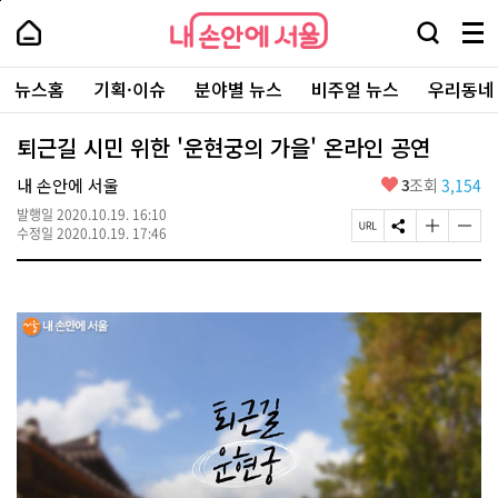
본
페
내
문
이
내
손
검
메
바
지
손
안
색
뉴
로
상
안
주
에
창
전
가
단
에
뉴스홈
기획·이슈
분야별 뉴스
비주얼 뉴스
우리동네
요
서
열
체
기
으
서
서
울
기
보
로
울
비
기
이
-
퇴근길 시민 위한 '운현궁의 가을' 온라인 공연
스
동
서
바
울
좋
내 손안에 서울
3
조회
3,154
로
시
아
가
대
발행일
2020.10.19. 16:10
요
기
페
S
글
글
표
수정일
2020.10.19. 17:46
이
N
자
자
소
지
S
크
크
통
U
공
기
기
포
R
유
크
작
털
L
하
게
게
복
기
변
변
사
경
경
하
하
기
기