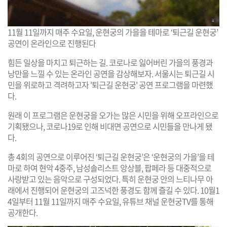
11월 11일까지 매주 수요일, 운현궁의 가을을 테마로 ‘퇴근길 운현궁’
공연이 온라인으로 진행된다
힘든 일상을 마치고 퇴근하는 길. 코로나로 잃어버린 가을의 풍경과
낭만을 느낄 수 있는 온라인 공연을 감상해보자. 서울시는 퇴근길 시
민을 위로하고 격려하고자 '퇴근길 운현궁' 공연 프로그램을 마련했
다.
원래 이 프로그램은 운현궁을 오가는 많은 시민을 위해 오프라인으로
기획됐으나, 코로나19로 인해 비대면 공연으로 시민들을 만나게 됐
다.
총 4회의 공연으로 이루어진 ‘퇴근길 운현궁’은 ‘운현궁의 가을’을 테
마로 하여 현악 4중주, 남성솔리스트 앙상블, 팝페라 등 대중적으로
사랑받고 있는 음악으로 구성되었다. 특히 운현궁 안의 느티나무 아
래에서 진행되어 운현궁의 고즈넉한 풍경도 함께 즐길 수 있다. 10월1
4일부터 11월 11일까지 매주 수요일, 유튜브 채널 운현궁TV를 통해
공개한다.