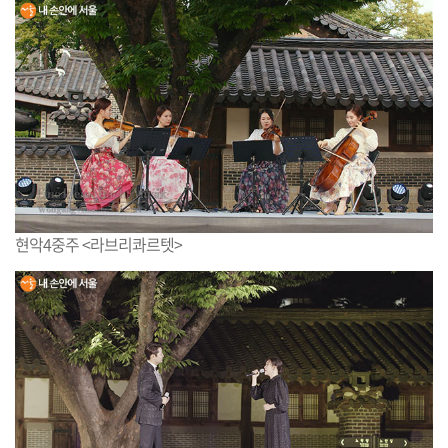
현악4중주 <라브리콰르텟>