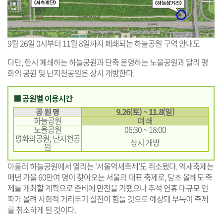
9월 26일 0시부터 11월 8일까지 폐쇄되는 하늘공원 구역 안내도
다만, 한시 폐쇄하는 하늘공원과 단축 운영하는 노을공원과 달리 평
화의 공원 및 난지천공원은 상시 개방한다.
■ 공원별 이용시간
공 원 명
9.26(토) ~ 11.8(일)
하늘공원
폐 쇄
노을공원
06:30 ~ 18:00
평화의공원, 난지천공
상시 개방
원
아울러 하늘공원에서 열리는 ‘서울억새축제’도 취소됐다. 억새축제는
매년 가을 60만여 명이 찾아오는 서울의 대표 축제로, 당초 올해도 축
제를 개최할 계획으로 준비에 만전을 기했으나 추석 연휴 대규모 인
파가 몰려 사회적 거리두기 실천이 힘들 것으로 예상돼 부득이 축제
를 취소하게 된 것이다.