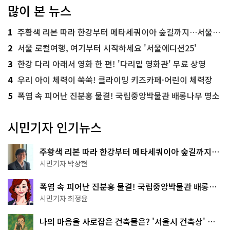
많이 본 뉴스
1
주황색 리본 따라 한강부터 메타세쿼이아 숲길까지…서울둘레길 15코스
2
서울 로컬여행, 여기부터 시작하세요 '서울에디션25'
3
한강 다리 아래서 영화 한 편! '다리밑 영화관' 무료 상영
4
우리 아이 체력이 쑥쑥! 클라이밍 키즈카페·어린이 체력장
5
폭염 속 피어난 진분홍 물결! 국립중앙박물관 배롱나무 명소
시민기자 인기뉴스
주황색 리본 따라 한강부터 메타세쿼이아 숲길까지…
서울둘레길 15코스
시민기자 박상현
폭염 속 피어난 진분홍 물결! 국립중앙박물관 배롱나
무 명소
시민기자 최정윤
나의 마음을 사로잡은 건축물은? '서울시 건축상' 수