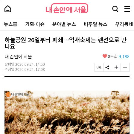
본
페
내
문
이
내
손
검
메
바
지
손
안
색
뉴
로
상
안
주
에
창
전
가
단
에
뉴스홈
기획·이슈
분야별 뉴스
비주얼 뉴스
우리동네
요
서
열
체
기
으
서
서
울
기
보
로
울
비
기
이
-
하늘공원 26일부터 폐쇄…억새축제는 랜선으로 만
스
동
서
나요
바
울
로
시
가
좋
내 손안에 서울
8
조회
9,188
대
기
아
표
발행일
2020.09.24. 14:50
요
소
페
S
글
글
수정일
2020.09.24. 17:08
통
이
N
자
자
포
지
S
크
크
털
U
공
기
기
R
유
크
작
L
하
게
게
복
기
변
변
사
경
경
하
하
기
기