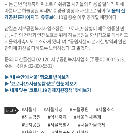
시는 금번 억새축제 취소로 아쉬워할 시민들의 마음을 달래기 위해
아름다운 하늘공원 억새밭 풍경을 영상과 사진으로 담아
‘서울의 산
과공원 홈페이지’
와
유튜브
에 10월 중순 이후 공개할 예정이다.
남길순 서부공원녹지사업소장은 “코로나19 상황이 매우 엄중한 만
큼, 시민의 건강과 안전보호를 위해 하늘공원을 한시적으로 폐쇄하고
서울억새축제도 취소하게 됐다”며, “공원시설의 철저한 방역과 안전
관리에 최선을 다하도록 노력하겠다”고 말했다.
문의: 다산콜센터 02-120, 서부공원녹지사업소 (주중:02-300-5613,
주말·공휴일:02-300-5501)
▶ ‘내 손안에 서울’ 앱으로 받아보기
▶ '코로나19 서울생활정보' 한눈에 보기
▶ 내게 맞는 '코로나19 경제지원정책' 찾아보기
기
태
#서울시
#서울시청
#노을공원
#서울소식
사
그
관
#하늘공원
#억새축제
#서울억새축제
련
#난지공원
#서울특별시
#서울가을축제
태
그
#서울시뉴스
#하늘공원 한시폐쇄