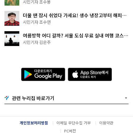
상작 공개!
시민기자 조수봉
더울 땐 잠시 쉬었다 가세요! 생수 냉장고부터 해피소
·무더위쉼터까지
시민기자 조수연
여름방학 어디 갈까? 서울 도심 무료 실내 여행 코스
추천
시민기자 김은주
다
A
운
p
로
p
드
S
하
t
기
o
관련 누리집 바로가기
G
r
o
e
o
에
g
서
l
다
개인정보처리방침
이메일 무단수집 거부
이용약관
e
운
P
로
PC버전