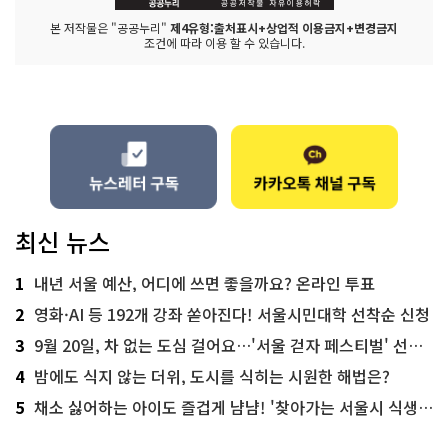
본 저작물은 "공공누리"
제4유형:출처표시+상업적 이용금지+변경금지
조건에 따라 이용 할 수 있습니다.
최신 뉴스
1
내년 서울 예산, 어디에 쓰면 좋을까요? 온라인 투표
2
영화·AI 등 192개 강좌 쏟아진다! 서울시민대학 선착순 신청
3
9월 20일, 차 없는 도심 걸어요…'서울 걷자 페스티벌' 선착순 5천명
4
밤에도 식지 않는 더위, 도시를 식히는 시원한 해법은?
5
채소 싫어하는 아이도 즐겁게 냠냠! '찾아가는 서울시 식생활 교육' 현장