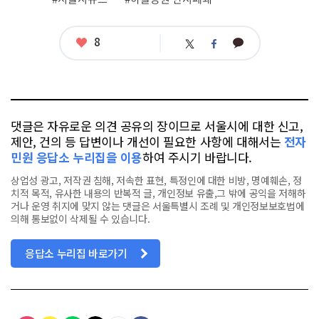
좋
8
카
트
페
아
카
위
이
요
오
터
스
톡
북
댓글은 자유로운 의견 공유의 장이므로 서울시에 대한 신고,
제안, 건의 등 답변이나 개선이 필요한 사항에 대해서는
전자
민원 응답소 누리집을 이용
하여 주시기 바랍니다.
상업성 광고, 저작권 침해, 저속한 표현, 특정인에 대한 비방, 명예훼손, 정
치적 목적, 유사한 내용의 반복적 글, 개인정보 유출,그 밖에 공익을 저해하
거나 운영 취지에 맞지 않는 댓글은 서울특별시 조례 및 개인정보보호법에
의해 통보없이 삭제될 수 있습니다.
응답소 누리집 바로가기