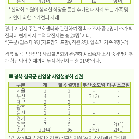
총계
47(+4)
19
19
9(+4)
* 산악회 회원이 참석한 식당을 통한 추가전파 사례 또는 가족 및
지인에 의한 추가전파 사례
경기 이천시 주간보호센터와 관련하여 접촉자 조사 중 2명이 추가 확
진되어 현재까지 누적 확진자는 총 20명*이다.
* (구분) 입소자 9명(지표환자 포함), 직원 3명, 입소자 가족 8명(+2)
경북 칠곡군 산양삼 사업설명회와 관련하여 접촉자 조사 중 4명이 추
가 확진되어 현재까지 누적 확진자는 총 21명*이다.
■ 경북 칠곡군 산양삼 사업설명회 관련
구분
계
칠곡 설명회
부산 소모임
대구 소모임
서울
2
2
-
-
부산
4
1
3(+3)
-
대구
2
2
-
-
광주
2
2
-
-
울산
1
1
-
-
경기
3
3
-
-
경북
7
5
-
2(+1)
총계
21(+4)
16
3(+3)
2(+1)
* (부산/대구 추정감염경로) 칠곡설명회(34명 참석)에서 감염된