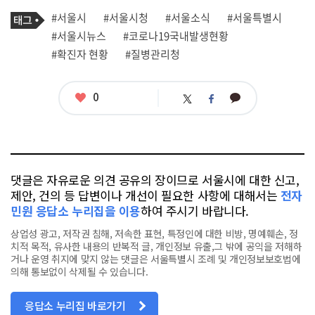
기
태
#서울시
#서울시청
#서울소식
#서울특별시
사
그
관
#서울시뉴스
#코로나19국내발생현황
련
#확진자 현황
#질병관리청
태
그
좋
0
카
트
페
아
카
위
이
요
오
터
스
톡
북
댓글은 자유로운 의견 공유의 장이므로 서울시에 대한 신고,
제안, 건의 등 답변이나 개선이 필요한 사항에 대해서는
전자
민원 응답소 누리집을 이용
하여 주시기 바랍니다.
상업성 광고, 저작권 침해, 저속한 표현, 특정인에 대한 비방, 명예훼손, 정
치적 목적, 유사한 내용의 반복적 글, 개인정보 유출,그 밖에 공익을 저해하
거나 운영 취지에 맞지 않는 댓글은 서울특별시 조례 및 개인정보보호법에
의해 통보없이 삭제될 수 있습니다.
응답소 누리집 바로가기