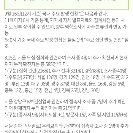
9월 16일(12시 기준) 국내 주요 발생 현황*은 다음과 같다.
* 1페이지 0시 기준 통계, 지자체 자체 발표자료와 집계시점 등의 차
이로 일부 상이할 수 있으며, 향후 역학조사에 따라 분류결과 변동 가
능
※ 0시 기준 국내 주요 발생 현황은 붙임 1의 “주요 집단 발생 현황” 참
조
8.15일 서울 도심 집회와 관련하여 조사 중 4명이 추가 확진되어 현재
까지 누적 확진자는 총 585명*이다.
* (구분) 집회 관련(216명), 추가 전파(321명), 경찰(8명), 조사중(40명)
* (수도권) 273명 : 서울 126명, 경기 129명, 인천 18명, (비수도권) 312
명 : 부산 13명, 대구 96명, 광주 87명, 대전 8명, 울산 16명, 강원 5명,
충북 13명, 충남 15명, 전남 4명, 경북 25명, 경남 30명
서울 강남구 K보건산업과 관련하여 접촉자 조사 중 7명이 추가 확진
되어 현재까지 누적 확진자는 총 21명*이다.
* (구분) 종사자 9명(지표포함, +1), 방문자 1명, 가족 및 지인 11명(+6)
서울 송파구(새말로) 우리교회와 관련하여 접촉자 조사 중 1명이 추가
확진되어 현재까지 누적 확진자는 총 11명*이다.