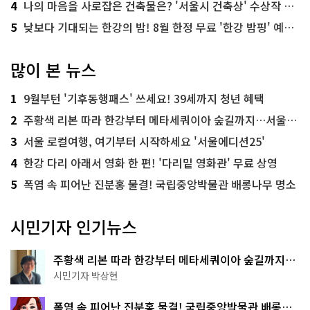
4
나의 마음을 사로잡은 건축물은? '서울시 건축상' 수상작 공개!
5
낮보다 기대되는 한강의 밤! 8월 한정 무료 '한강 밤핑' 예약은?
많이 본 뉴스
1
9월부턴 '기후동행패스' 쓰세요! 39세까지 청년 혜택
2
주황색 리본 따라 한강부터 메타세쿼이아 숲길까지…서울둘레길 15코스
3
서울 로컬여행, 여기부터 시작하세요 '서울에디션25'
4
한강 다리 아래서 영화 한 편! '다리밑 영화관' 무료 상영
5
폭염 속 피어난 진분홍 물결! 국립중앙박물관 배롱나무 명소
시민기자 인기뉴스
주황색 리본 따라 한강부터 메타세쿼이아 숲길까지…
서울둘레길 15코스
시민기자 박상현
폭염 속 피어난 진분홍 물결! 국립중앙박물관 배롱나