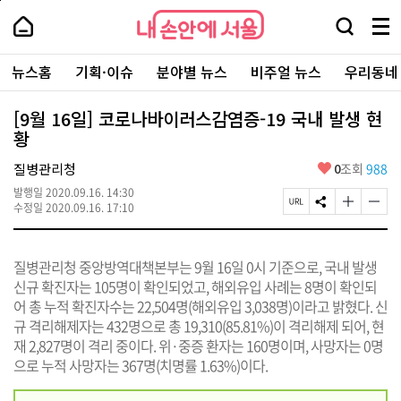
본
페
내
문
이
내
손
검
메
바
지
손
안
색
뉴
로
상
안
주
에
창
전
가
단
에
뉴스홈
기획·이슈
분야별 뉴스
비주얼 뉴스
우리동네
요
서
열
체
기
으
서
서
울
기
보
로
울
비
기
이
-
[9월 16일] 코로나바이러스감염증-19 국내 발생 현
스
동
서
황
바
울
로
시
가
좋
질병관리청
0
조회
988
대
기
아
표
발행일
2020.09.16. 14:30
요
소
페
S
글
글
수정일
2020.09.16. 17:10
통
이
N
자
자
포
지
S
크
크
털
U
공
기
기
질병관리청 중앙방역대책본부는 9월 16일 0시 기준으로, 국내 발생
R
유
크
작
L
하
게
게
신규 확진자는 105명이 확인되었고, 해외유입 사례는 8명이 확인되
복
기
변
변
어 총 누적 확진자수는 22,504명(해외유입 3,038명)이라고 밝혔다. 신
사
경
경
규 격리해제자는 432명으로 총 19,310(85.81%)이 격리해제 되어, 현
하
하
기
기
재 2,827명이 격리 중이다. 위·중증 환자는 160명이며, 사망자는 0명
으로 누적 사망자는 367명(치명률 1.63%)이다.