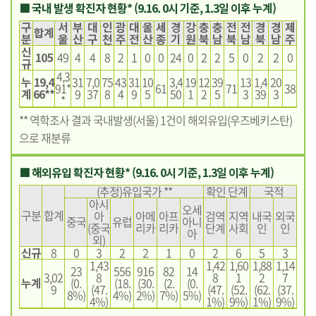
■ 국내 발생 확진자 현황* (9.16. 0시 기준, 1.3일 이후 누계)
구
서
부
대
인
광
대
울
세
경
강
충
충
전
전
경
경
제
합계
분
울
산
구
천
주
전
산
종
기
원
북
남
북
남
북
남
주
신
105
49
4
4
8
2
1
0
0
24
0
2
2
5
0
2
2
0
규
4,3
누
19,4
31
7,0
75
43
31
10
3,4
19
12
39
13
1,4
20
91*
61
71
38
계
66**
9
37
8
4
9
5
50
1
2
5
3
39
3
*
** 역학조사 결과 국내발생(서울) 1건이 해외유입(우즈베키스탄)
으로 재분류
■ 해외유입 확진자 현황* (9.16. 0시 기준, 1.3일 이후 누계)
(추정)유입국가 **
확인 단계
국적
아시
오세
구분
합계
아
아메
아프
검역
지역
내국
외국
중국
유럽
아니
(중국
리카
리카
단계
사회
인
인
아
외)
신규
8
0
3
2
2
1
0
2
6
5
3
1,43
1,42
1,60
1,88
1,14
23
556
916
82
14
3,02
8
8
1
2
7
누계
(0.
(18.
(30.
(2.
(0.
9
(47.
(47.
(52.
(62.
(37.
8%)
4%)
2%)
7%)
5%)
4%)
1%)
9%)
1%)
9%)