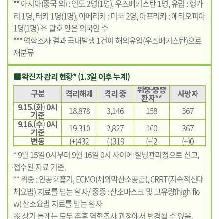
** 아시아(중국 외) : 인도 2명(1명), 우즈베키스탄 1명, 유럽 : 헝가
리 1명, 터키 1명(1명), 아메리카 : 미국 2명, 아프리카 : 에티오피아
1명(1명) ※ 괄호 안은 외국인 수
*** 역학조사 결과 국내발생 1건이 해외유입(우즈베키스탄)으로
재분류
■ 확진자 관리 현황* (1.3일 이후 누계)
위중·중증
구분
격리해제
격리 중
사망자
환자**
9.15.(화) 0시
18,878
3,146
158
367
기준
9.16.(수) 0시
19,310
2,827
160
367
기준
변동
(+)432
(-)319
(+)2
(+)0
* 9월 15일 0시부터 9월 16일 0시 사이에 질병관리청으로 신고,
접수된 자료 기준.
** 위중 : 인공호흡기, ECMO(체외막산소공급), CRRT(지속적신대
체요법) 치료를 받는 환자/ 중증 : 산소마스크 및 고유량(high flo
w) 산소요법 치료를 받는 환자
※ 상기 통계는 모두 추후 역학조사 과정에서 변경될 수 있음.