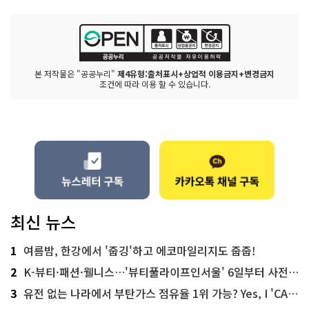
본 저작물은 "공공누리"
제4유형:출처표시+상업적 이용금지+변경금지
조건에 따라 이용 할 수 있습니다.
최신 뉴스
1
여름밤, 한강에서 '줍깅'하고 에코마일리지도 줍줍!
2
K-뷰티·패션·웰니스…'뷰티풀라이프인서울' 6일부터 사전 예약
3
유전 없는 나라에서 부탄가스 점유율 1위 가능? Yes, I 'CAN'