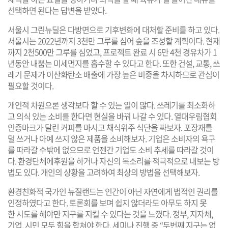
선택하면 된다는 답변을 받았다.
서울시 그린뉴딜은 다방면으로 기후변화에 대처할 준비를 하고 있다.
서울시는 2022년까지 3천만 그루를 심어 숲을 조성할 계획이다. 현재
까지 2천500만 그루를 심었고, 프로젝트 완료 시 6만 4천 경유차가 1
년동안 내뿜는 미세먼지를 흡수할 수 있다고 한다. 또한 건설, 교통, 쓰
레기 문제가 이산화탄소 배출에 가장 높은 비중을 차지하므로 관심이
필요할 것이다.
개인적 차원으론 생각보다 할 수 있는 일이 많다. 쓰레기를 최소화하
고 의식 있는 소비를 한다면 현실을 바꿔 나갈 수 있다. 열대우림협회
인증마크가 달린 커피를 마시고 채식위주 식단을 짜보자. 포장재를
덜 쓰거나 아예 쓰지 않은 제품을 소비해보자. 기업은 소비자의 욕구
를 따라갈 수밖에 없으므로 언젠간 기업도 소비 추세를 따라갈 것이
다. 환경단체에후원을 하거나 자신의 목소리를 적극적으로 내보는 방
법도 있다. 개인의 상황을 고려하여 최상의 방법을 선택해보자.
환경친화적 국가인 뉴질랜드는 인간이 아닌 자연에게 법적인 권리를
인정하였다고 한다. 토론회를 보며 쉽지 않더라도 아무도 하지 못
한 시도를 해야만 지구를 지킬 수 있다는 것을 느꼈다. 정부, 지자체,
기업, 시민 모두 힘을 합쳐야 한다. 세미나 진행 중 “두번째 지구는 없