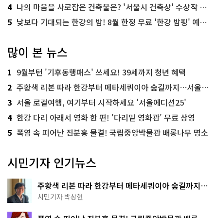
4
나의 마음을 사로잡은 건축물은? '서울시 건축상' 수상작 공개!
5
낮보다 기대되는 한강의 밤! 8월 한정 무료 '한강 밤핑' 예약은?
많이 본 뉴스
1
9월부턴 '기후동행패스' 쓰세요! 39세까지 청년 혜택
2
주황색 리본 따라 한강부터 메타세쿼이아 숲길까지…서울둘레길 15코스
3
서울 로컬여행, 여기부터 시작하세요 '서울에디션25'
4
한강 다리 아래서 영화 한 편! '다리밑 영화관' 무료 상영
5
폭염 속 피어난 진분홍 물결! 국립중앙박물관 배롱나무 명소
시민기자 인기뉴스
주황색 리본 따라 한강부터 메타세쿼이아 숲길까지…
서울둘레길 15코스
시민기자 박상현