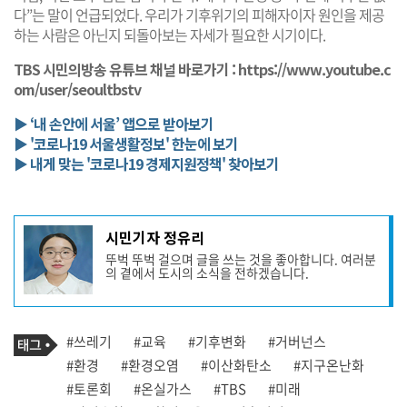
다”는 말이 언급되었다. 우리가 기후위기의 피해자이자 원인을 제공
하는 사람은 아닌지 되돌아보는 자세가 필요한 시기이다.
TBS 시민의방송 유튜브 채널 바로가기 :
https://www.youtube.c
om/user/seoultbstv
▶ ‘내 손안에 서울’ 앱으로 받아보기
▶ '코로나19 서울생활정보' 한눈에 보기
▶ 내게 맞는 '코로나19 경제지원정책' 찾아보기
기
시민기자 정유리
사
뚜벅 뚜벅 걸으며 글을 쓰는 것을 좋아합니다. 여러분
작
의 곁에서 도시의 소식을 전하겠습니다.
성
자
프
로
기
필
태
#쓰레기
#교육
#기후변화
#거버넌스
사
그
관
#환경
#환경오염
#이산화탄소
#지구온난화
련
#토론회
#온실가스
#TBS
#미래
태