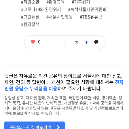
그
#자원순환
#환경교육
#기후위기
#코로나19와 환경위기
#녹색서울시민위원회
#그린뉴딜
#서울시민행동
#TBS유튜브
#환경정책
좋
0
카
트
페
아
카
위
이
요
오
터
스
톡
북
댓글은 자유로운 의견 공유의 장이므로 서울시에 대한 신고,
제안, 건의 등 답변이나 개선이 필요한 사항에 대해서는
전자
민원 응답소 누리집을 이용
하여 주시기 바랍니다.
상업성 광고, 저작권 침해, 저속한 표현, 특정인에 대한 비방, 명예훼손, 정
치적 목적, 유사한 내용의 반복적 글, 개인정보 유출,그 밖에 공익을 저해하
거나 운영 취지에 맞지 않는 댓글은 서울특별시 조례 및 개인정보보호법에
의해 통보없이 삭제될 수 있습니다.
응답소 누리집 바로가기