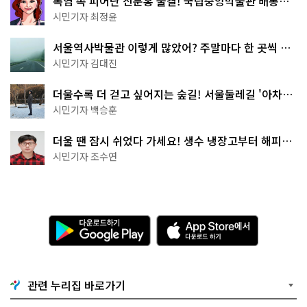
폭염 속 피어난 진분홍 물결! 국립중앙박물관 배롱나
무 명소
시민기자 최정윤
서울역사박물관 이렇게 많았어? 주말마다 한 곳씩 떠
나는 역사 산책
시민기자 김대진
더울수록 더 걷고 싶어지는 숲길! 서울둘레길 '아차산
코스'
시민기자 백승훈
더울 땐 잠시 쉬었다 가세요! 생수 냉장고부터 해피소
·무더위쉼터까지
시민기자 조수연
다
A
운
p
로
p
드
S
하
t
기
o
관련 누리집 바로가기
G
r
o
e