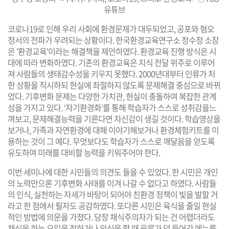
유튜브
코로나19로 인해 우리 사회에 환경문제가 대두되었고, 공포와 혐오
정서의 전파가 우려되는 상황이다. 한국환경교육연구소 정수정 소장
은 '환경교육'이라는 해결책을 제안하였다. 환경교육 진행 방식은 시
대에 따라 변화하였다. 기존의 환경교육은 지식 전달 위주로 이루어
져 사람들의 생태감수성을 키우지 못했다. 2000년대부터 인류가 처
한 상황을 직시하되 현실에 좌절하지 않도록 문제해결 중심으로 바뀌
었다. 기후변화 문제는 다양한 가치관, 현실이 충돌하여 복잡한 관계
성을 가지고 있다. ‘자기환경화’를 통해 학습자가 스스로 성취감을느
껴보고, 문제해결능력을 기른다면 자신감이 생길 것이다. 학습영상을
보거나, 가족과 자연환경에 대해 이야기해보거나 환경체험키트를 이
용하는 것이 그 예다. 무엇보다도 학습자가 스스로 깨달음을 얻도록
유도하여 미래를 대비할 능력을 키워주어야 한다.
이번 세미나에 대한 시민들의 의견도 들을 수 있었다. 한 시민은 개인
의 노력만으론 기후변화 사태를 이겨 나갈 수 없다고 하였다. 사람들
의 인식, 실천하는 자세가 바탕이 되어야 친환경 정책이 빛을 발할 거
라고 한 점에서 필자도 공감하였다. 또다른 시민은 육식을 줄일 현실
적인 방법에 의문을 가졌다. 당장 채식주의자가 되는 건 어렵더라도
채식을 하는 요일을 정하거나 외식을 할 때 육류가 덜 들어간 메뉴를