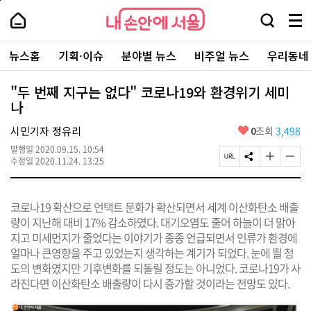
본
페
내
문
이
내
손
검
메
바
지
손
안
색
뉴
로
상
안
주
에
창
전
가
단
에
뉴스홈
기획·이슈
분야별 뉴스
비주얼 뉴스
우리동네
요
서
열
체
기
으
서
서
울
기
보
로
울
비
기
이
-
"두 번째 지구는 없다" 코로나19와 환경위기 세미
스
동
서
나
바
울
로
시
가
좋
시민기자 정유리
0
조회
3,498
대
기
아
표
발행일
2020.09.15. 10:54
요
소
페
S
글
글
수정일
2020.11.24. 13:25
통
이
N
자
자
포
지
S
크
크
털
U
공
기
기
코로나19 확산으로 언택트 문화가 확산되면서 세계 이산화탄소 배출
R
유
크
작
L
하
게
게
량이 지난해 대비 17% 감소하였다. 대기오염도 줄어 하늘이 더 맑아
복
기
변
변
지고 미세먼지가 줄었다는 이야기가 종종 언급되면서 인류가 환경에
사
경
경
얼마나 큰영향을 주고 있었는지 생각하는 계기가 되었다. 눈에 띌 정
하
하
기
기
도의 변화였지만 기후변화를 되돌릴 정도는 아니었다. 코로나19가 사
라진다면 이산화탄소 배출량이 다시 증가할 것이라는 전망도 있다.