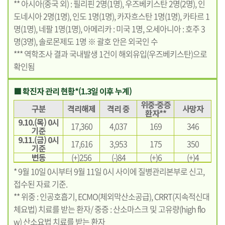
** 아시아(중국 외) : 필리핀 2명(1명), 우즈베키스탄 2명(2명), 인
도네시아 2명(1명), 인도 1명(1명), 카자흐스탄 1명(1명), 카타르 1
명(1명), 네팔 1명(1명), 아메리카 : 미국 1명, 오세아니아 : 호주 3
명(3명), 솔로몬제도 1명 ※ 괄호 안은 외국인 수
*** 역학조사 결과 국내발생 1건이 해외유입(우즈베키스탄)으로
확인됨
■ 확진자 관리 현황*(1.3일 이후 누계)
위중·중증
구분
격리해제
격리 중
사망자
환자**
9.10.(목) 0시
17,360
4,037
169
346
기준
9.11.(금) 0시
17,616
3,953
175
350
기준
변동
(+)256
(-)84
(+)6
(+)4
* 9월 10일 0시부터 9월 11일 0시 사이에 질병관리본부로 신고,
접수된 자료 기준.
** 위중 : 인공호흡기, ECMO(체외막산소공급), CRRT(지속적신대
체요법) 치료를 받는 환자/ 중증 : 산소마스크 및 고유량(high flo
w) 산소요법 치료를 받는 환자