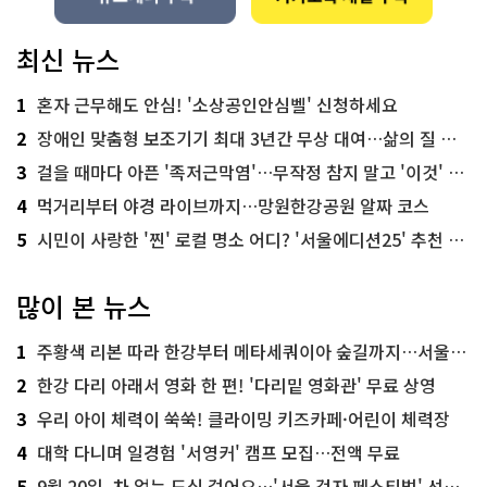
최신 뉴스
1
혼자 근무해도 안심! '소상공인안심벨' 신청하세요
2
장애인 맞춤형 보조기기 최대 3년간 무상 대여…삶의 질 높인다
3
걸을 때마다 아픈 '족저근막염'…무작정 참지 말고 '이것' 해보세요!
4
먹거리부터 야경 라이브까지…망원한강공원 알짜 코스
5
시민이 사랑한 '찐' 로컬 명소 어디? '서울에디션25' 추천 코스
많이 본 뉴스
1
주황색 리본 따라 한강부터 메타세쿼이아 숲길까지…서울둘레길 15코스
2
한강 다리 아래서 영화 한 편! '다리밑 영화관' 무료 상영
3
우리 아이 체력이 쑥쑥! 클라이밍 키즈카페·어린이 체력장
4
대학 다니며 일경험 '서영커' 캠프 모집…전액 무료
5
9월 20일, 차 없는 도심 걸어요…'서울 걷자 페스티벌' 선착순 5천명