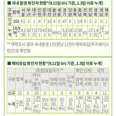
■ 국내 발생 확진자 현황*(9.11일 0시 기준, 1.3일 이후 누계)
구
서
부
대
인
광
대
울
세
경
강
충
충
전
전
경
경
제
합계
분
울
산
구
천
주
전
산
종
기
원
북
남
북
남
북
남
주
신
161
61
3
1
8
7
10
4
0
47
0
1
14
0
2
2
0
1
규
18,9
19
누
4,1
30
7,0
72
42
30
3,3
18
11
36
13
1,4
56 *
99
61
65
4 *
34
계
90
1
15
1
3
6
10
6
8
8
3
32
*
*
** 역학조사 결과 국내발생 1건(경남 1건)이 해외유입(우즈베키스
탄)으로 확인됨
■ 해외유입 확진자 현황*(9.11일 0시 기준, 1.3일 이후 누계)
(추정)유입국가 **
확인 단계
국적
아시
오세
구분
합계
아
아메
아프
검역
지역
내국
외국
중국
유럽
아니
(중국
리카
리카
단계
사회
인
인
아
외)
신규
15
0
10
0
1
0
4
9
6
4
11
1,39
1,40
1,56
1,86
1,10
23
553
902
82
10
2,96
3 ***
1
2 ***
0
3 ***
누계
(0.
(18.
(30.
(2.
(0.
3 ***
(47.
(47.
(52.
(62.
(37.
8%)
7%)
4%)
8%)
3%)
0%)
3%)
7%)
8%)
2%)