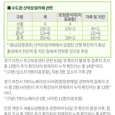
■ 수도권 산악모임카페 관련
모임참석자(지
구분
계
가족 및 지인
표포함)
서울
4
4
-
경기
19(+2)
15(+1)
4(+1)
충남*
12(+4)
-
12(+4)
총계
35(+6)
19(+1)
16(+5)
* (충남감염경로) 산악모임카페에서 감염된 선행 확진자가 충남
홍성에서 친인척 및 지인 등에게 전파한 것으로 추정
경기 이천시 주간보호센터 관련 9.9일 첫 확진자 발생 후 접촉자 조사
중 13명이 추가 확진되어 현재까지 누적 확진자는 총 14명*이다.
* (구분) 입소자 9명(지표포함), 직원 3명, 입소자 가족 2명
경기 부천시 TR이노베이션/사라퀸(방문판매업) 관련하여 접촉자 조
사 중 2명(사라퀸)이 추가 확진되어 현재까지 누적 확진자는 총 13명*
이다.
* (구분) TR이노베이션 2명, 사라퀸 11명(지표포함)
인천 계양구 새봄요양병원과 관련하여 9.9일 첫 확진자 발생 이후, 접
촉자 조사 중 3명이 추가 확진되어 현재까지 누적 확진자는 총 4명*이