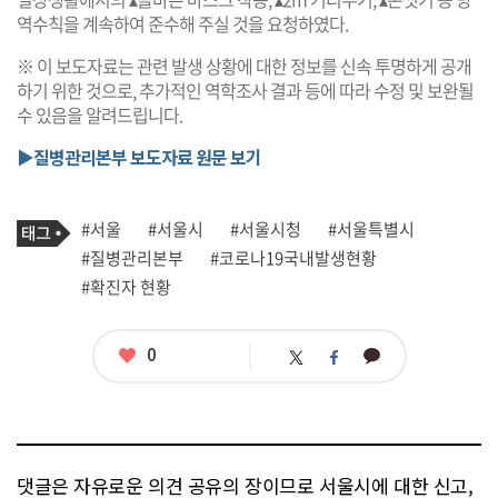
역수칙을 계속하여 준수해 주실 것을 요청하였다.
※ 이 보도자료는 관련 발생 상황에 대한 정보를 신속 투명하게 공개
하기 위한 것으로, 추가적인 역학조사 결과 등에 따라 수정 및 보완될
수 있음을 알려드립니다.
▶질병관리본부 보도자료 원문 보기
기
태
#서울
#서울시
#서울시청
#서울특별시
사
그
관
#질병관리본부
#코로나19국내발생현황
련
#확진자 현황
태
그
좋
0
카
트
페
아
카
위
이
요
오
터
스
톡
북
댓글은 자유로운 의견 공유의 장이므로 서울시에 대한 신고,