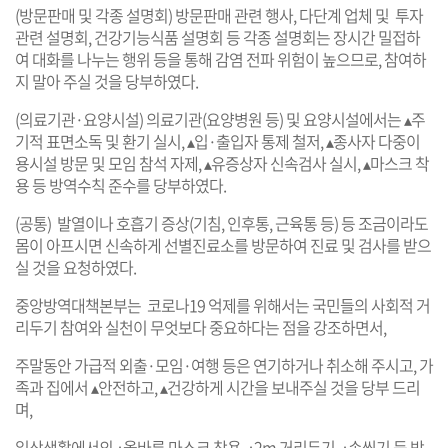
(방문판매 및 각종 설명회) 방문판매 관련 행사, 다단계 업체 및 투자
관련 설명회, 건강기능식품 설명회 등 각종 설명회는 장시간 밀접하
여 대화를 나누는 행위 등을 통해 감염 전파 위험이 높으므로, 참여하
지 말아 주실 것을 당부하였다.
(의료기관·요양시설) 의료기관(요양병원 등) 및 요양시설에서는 ▴주
기적 표면소독 및 환기 실시, ▴입·출입자 통제 철저, ▴종사자 다중이
용시설 방문 및 모임 참석 자제, ▴유증상자 신속검사 실시, ▴마스크 착
용 등 방역수칙 준수를 당부하였다.
(공통) 발열이나 호흡기 증상(기침, 인후통, 근육통 등) 등 조금이라도
몸이 아프시면 신속하게 선별진료소를 방문하여 진료 및 검사를 받으
실 것을 요청하였다.
중앙방역대책본부는 코로나19 억제를 위해서는 국민들의 사회적 거
리두기 참여와 실천이 무엇보다 중요하다는 점을 강조하면서,
주말동안 가급적 외출·모임·여행 등은 연기하거나 취소해 주시고, 가
족과 집에서 ▴안전하고, ▴건강하게 시간을 보내주실 것을 당부 드리
며,
일상생활에서의 ▴올바른 마스크 착용, ▴2m 거리두기, ▴손씻기 등 방