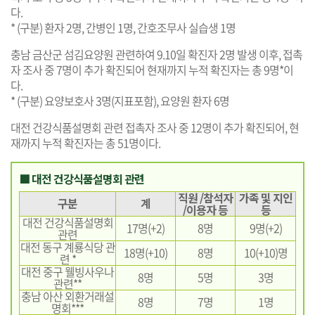
다.
* (구분) 환자 2명, 간병인 1명, 간호조무사 실습생 1명
충남 금산군 섬김요양원 관련하여 9.10일 확진자 2명 발생 이후, 접촉
자 조사 중 7명이 추가 확진되어 현재까지 누적 확진자는 총 9명*이
다.
* (구분) 요양보호사 3명(지표포함), 요양원 환자 6명
대전 건강식품설명회 관련 접촉자 조사 중 12명이 추가 확진되어, 현
재까지 누적 확진자는 총 51명이다.
■ 대전 건강식품설명회 관련
직원 /참석자
가족 및 지인
구분
계
/이용자 등
등
대전 건강식품설명회
17명(+2)
8명
9명(+2)
관련
대전 동구 계룡식당 관
18명(+10)
8명
10(+10)명
련 *
대전 중구 웰빙사우나
8명
5명
3명
관련**
충남 아산 외환거래설
8명
7명
1명
명회***