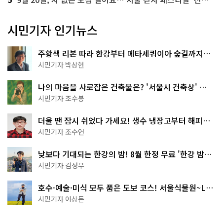
시민기자 인기뉴스
주황색 리본 따라 한강부터 메타세쿼이아 숲길까지…
서울둘레길 15코스
시민기자 박상현
나의 마음을 사로잡은 건축물은? '서울시 건축상' 수
상작 공개!
시민기자 조수봉
더울 땐 잠시 쉬었다 가세요! 생수 냉장고부터 해피소
·무더위쉼터까지
시민기자 조수연
낮보다 기대되는 한강의 밤! 8월 한정 무료 '한강 밤
핑' 예약은?
시민기자 김성무
호수·예술·미식 모두 품은 도보 코스! 서울식물원~LG
아트센터~마곡테라스거리
시민기자 이상돈