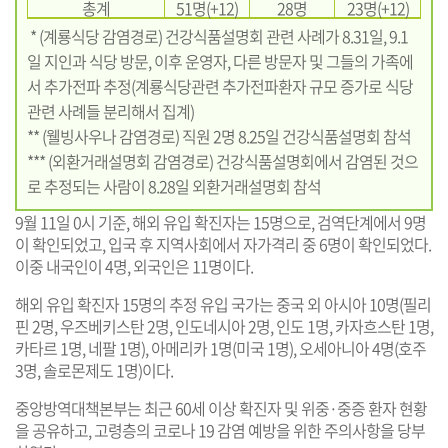
총계
51명(+12)
28명
23명(+12)
* (계룡식당 감염경로) 건강식품설명회 관련 사례가 8.31일, 9.1
일 지인과 식당 방문, 이후 운영자, 다른 방문자 및 그들의 가족에
서 추가전파 추정(계룡식당관련 추가전파환자 규모 증가로 식당
관련 사례들 분리해서 집계)
** (웰빙사우나 감염경로) 직원 2명 8.25일 건강식품설명회 참석
*** (외환거래설명회 감염경로) 건강식품설명회에서 감염된 것으
로 추정되는 사람이 8.28일 외환거래설명회 참석
9월 11일 0시 기준, 해외 유입 확진자는 15명으로, 검역단계에서 9명
이 확인되었고, 입국 후 지역사회에서 자가격리 중 6명이 확인되었다.
이중 내국인이 4명, 외국인은 11명이다.
해외 유입 확진자 15명의 추정 유입 국가는 중국 외 아시아 10명(필리
핀 2명, 우즈베키스탄 2명, 인도네시아 2명, 인도 1명, 카자흐스탄 1명,
카타르 1명, 네팔 1명), 아메리카 1명(미국 1명), 오세아니아 4명(호주
3명, 솔로몬제도 1명)이다.
중앙방역대책본부는 최근 60세 이상 확진자 및 위중·중증 환자 현황
을 공유하고, 고령층의 코로나 19 감염 예방을 위한 주의사항을 당부