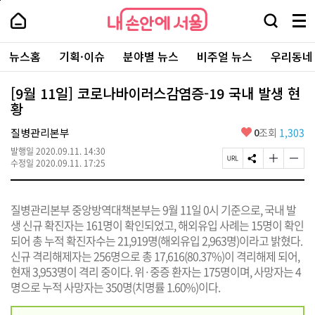
본
페
내
문
이
내
손
검
메
바
지
손
안
색
뉴
로
상
안
주
에
창
전
가
단
에
뉴스홈
기획·이슈
분야별 뉴스
비주얼 뉴스
우리동네
요
서
열
체
기
으
서
서
울
기
보
로
울
비
기
이
-
[9월 11일] 코로나바이러스감염증-19 국내 발생 현
스
동
서
황
바
울
로
시
가
좋
질병관리본부
0
조회
1,303
대
기
아
표
발행일
2020.09.11. 14:30
요
소
페
S
글
글
수정일
2020.09.11. 17:25
통
이
N
자
자
포
지
S
크
크
털
U
공
기
기
질병관리본부 중앙방역대책본부는 9월 11일 0시 기준으로, 국내 발
R
유
크
작
L
하
게
게
생 신규 확진자는 161명이 확인되었고, 해외유입 사례는 15명이 확인
복
기
변
변
되어 총 누적 확진자수는 21,919명(해외유입 2,963명)이라고 밝혔다.
사
경
경
신규 격리해제자는 256명으로 총 17,616(80.37%)이 격리해제 되어,
하
하
기
기
현재 3,953명이 격리 중이다. 위·중증 환자는 175명이며, 사망자는 4
명으로 누적 사망자는 350명(치명률 1.60%)이다.