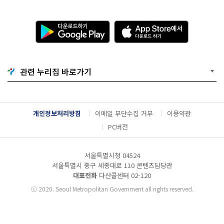
다
A
운
p
로
p
드
S
하
t
기
o
관련 누리집 바로가기
G
r
o
e
o
에
g
서
l
다
개인정보처리방침
이메일 무단수집 거부
이용약관
e
운
P
로
PC버전
l
드
a
하
y
기
서울특별시청 04524
서울특별시 중구 세종대로 110 콘텐츠담당관
대표전화
다산콜센터
02-120
ⓒ
2020. Seoul Metropolitan Government all rights reserved.