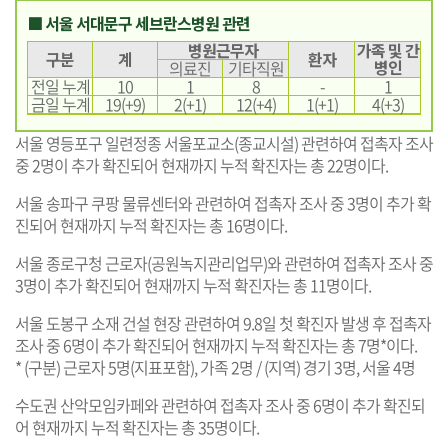
■ 서울 서대문구 세브란스병원 관련
병원근무자
가족 및 간
구분
계
환자
병인
의료진
기타직원
전일 누계
10
1
8
-
1
금일 누계
19(+9)
2(+1)
12(+4)
1(+1)
4(+3)
서울 영등포구 일련정종 서울포교소(종교시설) 관련하여 접촉자 조사
중 2명이 추가 확진되어 현재까지 누적 확진자는 총 22명이다.
서울 송파구 쿠팡 물류센터와 관련하여 접촉자 조사 중 3명이 추가 확
진되어 현재까지 누적 확진자는 총 16명이다.
서울 종로구청 근로자(공원녹지관리업무)와 관련하여 접촉자 조사 중
3명이 추가 확진되어 현재까지 누적 확진자는 총 11명이다.
서울 도봉구 소재 건설 현장 관련하여 9.8일 첫 확진자 발생 후 접촉자
조사 중 6명이 추가 확진되어 현재까지 누적 확진자는 총 7명*이다.
* (구분) 근로자 5명(지표포함), 가족 2명 / (지역) 경기 3명, 서울 4명
수도권 산악모임카페와 관련하여 접촉자 조사 중 6명이 추가 확진되
어 현재까지 누적 확진자는 총 35명이다.