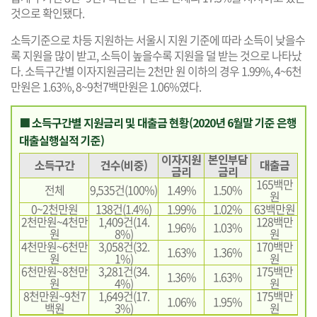
것으로 확인됐다.
소득기준으로 차등 지원하는 서울시 지원 기준에 따라 소득이 낮을수
록 지원을 많이 받고, 소득이 높을수록 지원을 덜 받는 것으로 나타났
다. 소득구간별 이자지원금리는 2천만 원 이하의 경우 1.99%, 4~6천
만원은 1.63%, 8~9천7백만원은 1.06%였다.
■ 소득구간별 지원금리 및 대출금 현황(2020년 6월말 기준 은행
대출실행실적 기준)
이자지원
본인부담
소득구간
건수(비중)
대출금
금리
금리
165백만
전체
9,535건(100%)
1.49%
1.50%
원
0~2천만원
138건(1.4%)
1.99%
1.02%
63백만원
2천만원~4천만
1,409건(14.
128백만
1.96%
1.03%
원
8%)
원
4천만원~6천만
3,058건(32.
170백만
1.63%
1.36%
원
1%)
원
6천만원~8천만
3,281건(34.
175백만
1.36%
1.63%
원
4%)
원
8천만원~9천7
1,649건(17.
175백만
1.06%
1.95%
백원
3%)
원