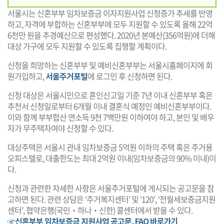
서울시는 신혼부부 임차보증금 이자지원사업 신청증가 추세를 반영
하고, 자격에 부합하는 신혼부부에 모두 지원할 수 있도록 올해 22억
6천만 원을 추경예산으로 편성했다. 2020년 본예산(356억원)에 더해
대상 가구에 모두 지원할 수 있도록 집행할 계획이다.
신청을 희망하는 신혼부부 및 예비신혼부부는 서울시홈페이지에 회
원가입하고,
서울주거포털
에 로그인 후 신청하면 된다.
신청 대상은 서울시민으로 혼인신고일 기준 7년 이내 신혼부부 혹은
추천서 신청일로부터 6개월 이내 결혼식 예정인 예비신혼부부이다.
이와 함께 부부합산 연소득 9천 7백만원 이하여야 하고, 본인 및 배우
자가 무주택자여야 신청할 수 있다.
대상주택은 서울시 관내 임차보증금 5억원 이하의 주택 혹은 주거용
오피스텔로, 대출한도는 최대 2억원 이내(임차보증금의 90% 이내)이
다.
신청과 관련한 자세한 사항은 서울주거포털에 게시되는 공고문을 참
고하면 된다. 관련 상담은 ‘주거복지센터’ 및 ‘120’, ‘전월세보증금지원
센터’, 협약은행(국민‧하나‧신한) 콜센터에서 받을 수 있다.
☞신혼부부 임차보증금 지원사업 공고문, FAQ 바로가기