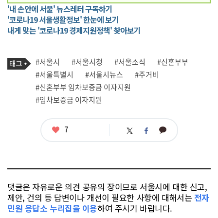
'내 손안에 서울' 뉴스레터 구독하기
'코로나19 서울생활정보' 한눈에 보기
내게 맞는 '코로나19 경제지원정책' 찾아보기
기
태
#서울시
#서울시청
#서울소식
#신혼부부
사
그
관
#서울특별시
#서울시뉴스
#주거비
련
#신혼부부 임차보증금 이자지원
태
그
#임차보증금 이자지원
좋
7
카
트
페
아
카
위
이
요
오
터
스
톡
북
댓글은 자유로운 의견 공유의 장이므로 서울시에 대한 신고,
제안, 건의 등 답변이나 개선이 필요한 사항에 대해서는
전자
민원 응답소 누리집을 이용
하여 주시기 바랍니다.