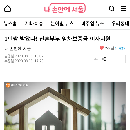
본
페
내
문
이
내
손
검
메
바
지
손
안
색
뉴
로
상
안
주
에
창
전
가
단
에
뉴스홈
기획·이슈
분야별 뉴스
비주얼 뉴스
우리동네
요
서
열
체
기
으
서
서
울
기
보
로
울
비
기
이
-
1만쌍 받았다! 신혼부부 임차보증금 이자지원
스
동
서
바
울
좋
내 손안에 서울
7
조회
5,939
로
시
아
가
대
발행일
2020.08.05. 16:02
요
기
페
S
글
글
표
수정일
2020.08.05. 17:23
이
N
자
자
소
지
S
크
크
통
U
공
기
기
포
R
유
크
작
털
L
하
게
게
복
기
변
변
사
경
경
하
하
기
기