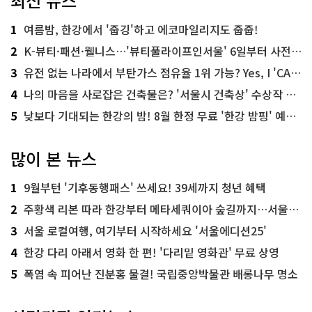
최신 뉴스
1
여름밤, 한강에서 '줍깅'하고 에코마일리지도 줍줍!
2
K-뷰티·패션·웰니스…'뷰티풀라이프인서울' 6일부터 사전 예약
3
유전 없는 나라에서 부탄가스 점유율 1위 가능? Yes, I 'CAN'
4
나의 마음을 사로잡은 건축물은? '서울시 건축상' 수상작 공개!
5
낮보다 기대되는 한강의 밤! 8월 한정 무료 '한강 밤핑' 예약은?
많이 본 뉴스
1
9월부턴 '기후동행패스' 쓰세요! 39세까지 청년 혜택
2
주황색 리본 따라 한강부터 메타세쿼이아 숲길까지…서울둘레길 15코스
3
서울 로컬여행, 여기부터 시작하세요 '서울에디션25'
4
한강 다리 아래서 영화 한 편! '다리밑 영화관' 무료 상영
5
폭염 속 피어난 진분홍 물결! 국립중앙박물관 배롱나무 명소