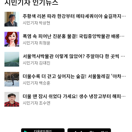
시민기자 인기뉴스
주황색 리본 따라 한강부터 메타세쿼이아 숲길까지…
서울둘레길 15코스
시민기자 박상현
폭염 속 피어난 진분홍 물결! 국립중앙박물관 배롱나
무 명소
시민기자 최정윤
서울역사박물관 이렇게 많았어? 주말마다 한 곳씩 떠
나는 역사 산책
시민기자 김대진
더울수록 더 걷고 싶어지는 숲길! 서울둘레길 '아차산
코스'
시민기자 백승훈
더울 땐 잠시 쉬었다 가세요! 생수 냉장고부터 해피소
·무더위쉼터까지
시민기자 조수연
다
A