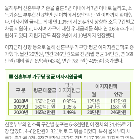
올해부터 신혼부부 기준을 결혼 5년 이내에서 7년 이내로 늘리고, 소
득기준도 부부합산 8천만 원 이하에서 9천7백만 원 이하까지 확대했
다. 이자지원 금리는 최대 연 1.0%에서 3%까지 상향해 소득구간별로
차등 지원하고, 다자녀 가구에 대한 우대금리를 최대 연 0.6% 추가 지
원하고 있다. 지원기간도 최장 8년에서 10년까지 연장했다.
이자금리 상향 등으로 올해 신혼부부 가구당 평균 이자지원금액도 증
가했다. 월간 20만원, 연간 246만원으로 전년(월 평균 14만원, 연 168
만원) 대비 월간 6만원(+43%), 연간 78만원(+46%)이 증가했다.
■ 신혼부부 가구당 평균 이자지원금액
평균
이자지원액
구 분
평균 대출금
이자지원금
월
연간
리
2018년
150백만원
0.95%
12만원
142만원
2019년
160백만원
1.05%
14만원
168만원
2020년
165백만원
1.49%
20만원
246만원
신혼부부의 연소득 구간별 분포는 6~8천만원이 전체의 34.4%로 가
장 많았다. 4~6천만원이 32.1%로 그 뒤를 이었다. 특히 올해부터 새
롭게 추가된 8천~9천7백만원 구간도 전체의 17.3%를 차지하고 있는