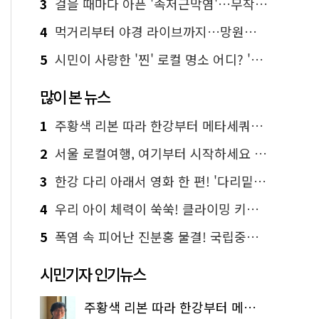
3
걸을 때마다 아픈 '족저근막염'…무작정 참지 말고 '이것' 해보세요!
4
먹거리부터 야경 라이브까지…망원한강공원 알짜 코스
5
시민이 사랑한 '찐' 로컬 명소 어디? '서울에디션25' 추천 코스
많이 본 뉴스
1
주황색 리본 따라 한강부터 메타세쿼이아 숲길까지…서울둘레길 15코스
2
서울 로컬여행, 여기부터 시작하세요 '서울에디션25'
3
한강 다리 아래서 영화 한 편! '다리밑 영화관' 무료 상영
4
우리 아이 체력이 쑥쑥! 클라이밍 키즈카페·어린이 체력장
5
폭염 속 피어난 진분홍 물결! 국립중앙박물관 배롱나무 명소
시민기자 인기뉴스
주황색 리본 따라 한강부터 메타세쿼이아 숲길까지…서울둘레길 15코스