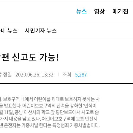
주
뉴스
영상
매거진
요
서
비
스
바
네 뉴스
시민기자 뉴스
로
가
기"
편 신고도 가능!
수정일
2020.06.26. 13:32
조회
5,287
. 보호구역 내에서 어린이를 제대로 보호하지 못하는 사
책을 발표했다. 어린이보호구역의 단속을 강화한 ‘민식이
 9월 11일, 충남 아산시의 학교 앞 횡단보도에서 사고로 숨
두 가지 내용을 담고 있다. 어린이보호구역에 교통 안전시
 낸 운전자는 가중처벌 한다는 특정범죄 가중처벌법이다.