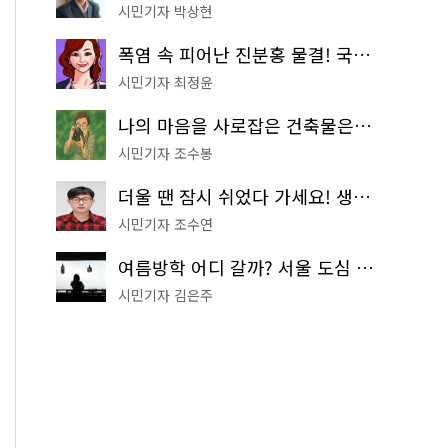
시민기자 박상현
폭염 속 피어난 진분홍 물결! 국립중앙박물관 배롱나무 명소
시민기자 최정윤
나의 마음을 사로잡은 건축물은? '서울시 건축상' 수상작 공개!
시민기자 조수봉
더울 땐 잠시 쉬었다 가세요! 생수 냉장고부터 해피소·무더위쉼터까지
시민기자 조수연
여름방학 어디 갈까? 서울 도심 무료 실내 여행 코스 추천
시민기자 김은주