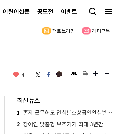
어린이신문
공모전
이벤트
검
메
색
뉴
창
전
열
체
팩트브리핑
레터구독
기
보
기
카
좋
트
페
4
페
인
글
글
카
위
이
아
이
쇄
자
자
오
터
스
요
지
하
크
크
톡
북
U
기
기
기
R
새
크
작
L
창
게
게
최신 뉴스
복
열
변
변
사
림
경
경
하
하
1
혼자 근무해도 안심! '소상공인안심벨' 신청하세요
기
기
2
장애인 맞춤형 보조기기 최대 3년간 무상 대여…삶의 질 높인다