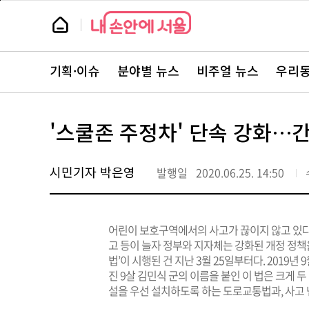
본
페
문
이
뉴
바
지
스
로
상
룸
가
단
뉴
기
으
스
로
기획·이슈
분야별 뉴스
비주얼 뉴스
우리동
주
이
요
동
서
비
스
'스쿨존 주정차' 단속 강화…간
바
로
가
기
시민기자 박은영
발행일
2020.06.25. 14:50
어린이 보호구역에서의 사고가 끊이지 않고 있다
고 등이 늘자 정부와 지자체는 강화된 개정 정
법’이 시행된 건 지난 3월 25일부터다. 2019년
진 9살 김민식 군의 이름을 붙인 이 법은 크게 
설을 우선 설치하도록 하는 도로교통법과, 사고